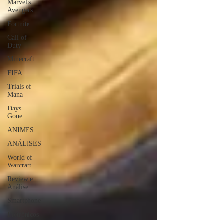
Marvel's
Avengers
Fortnite
Call of
Duty
Minecraft
FIFA
Trials of
Mana
Days
Gone
ANIMES
ANÁLISES
World of
Warcraft
Review e
Análise
Smartphone
Eletrônicos