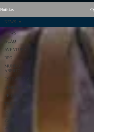
Notícias
NEWS
NEWS
AÇÃO
AVENTURA
RPG
MUNDO
ABERTO
ESTRATÉGIA
SIMULAÇÃO
FICÇÃO
TERROR
PC
PS4
PS5