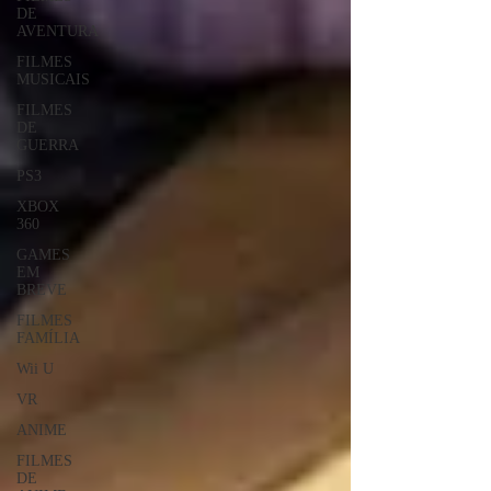
DE
AVENTURA
FILMES
MUSICAIS
FILMES
DE
GUERRA
PS3
XBOX
360
GAMES
EM
BREVE
FILMES
FAMÍLIA
Wii U
VR
ANIME
FILMES
DE