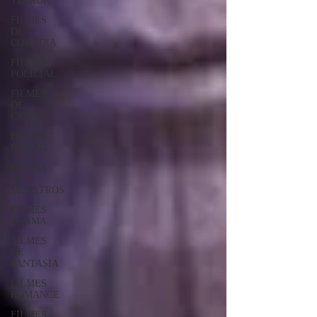
TERROR
FILMES
DE
COMÉDIA
FILMES
POLICIAL
FILMES
DE
CRIME
FILMES
FICÇÃO
FILMES
DE
MONSTROS
FILMES
DRAMA
FILMES
DE
FANTASIA
FILMES
ROMANCE
FILMES