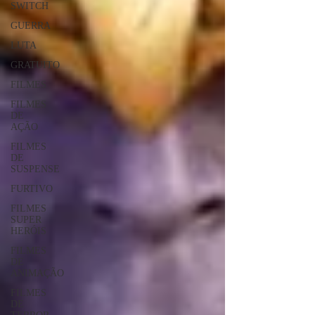
SWITCH
GUERRA
LUTA
GRATUITO
FILMES
FILMES
DE
AÇÃO
FILMES
DE
SUSPENSE
FURTIVO
FILMES
SUPER
HERÓIS
FILMES
DE
ANIMAÇÃO
FILMES
DE