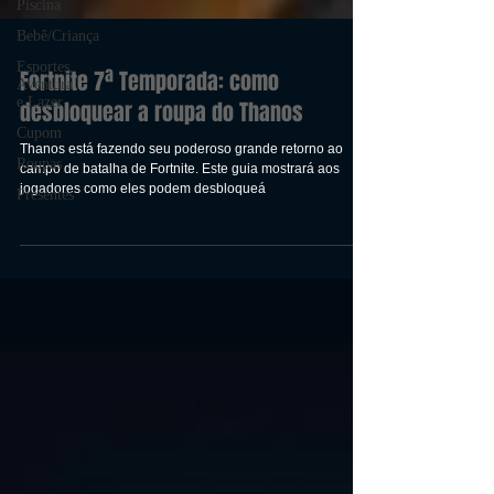
Piscina
Bebê/Criança
Esportes,
Aventura
e Lazer
Fortnite 7ª Temporada: como
Cupom
desbloquear a roupa do Thanos
Roupas
Thanos está fazendo seu poderoso grande retorno ao
Presentes
campo de batalha de Fortnite. Este guia mostrará aos
jogadores como eles podem desbloqueá