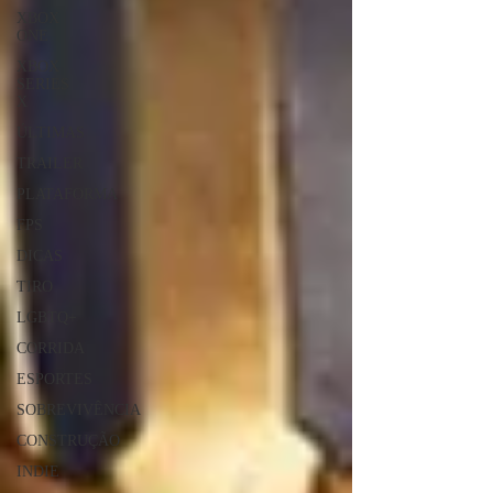
XBOX
ONE
XBOX
SERIES
X
ÚLTIMAS
TRAILER
PLATAFORMA
FPS
DICAS
TIRO
LGBTQ+
CORRIDA
ESPORTES
SOBREVIVÊNCIA
CONSTRUÇÃO
INDIE