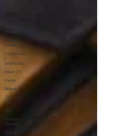
Games e
Consoles
Monitor
Cuidados
Pessoais
Produtos
Gamer
Computador
e
Informática
Smart TV
Cursos
Beleza
Tudo em
Casa
casa
Produtos
Naturais
Jardim e