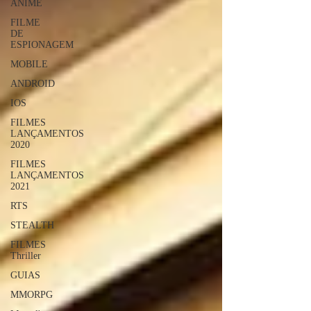
ANIME
FILME
DE
ESPIONAGEM
MOBILE
ANDROID
IOS
FILMES
LANÇAMENTOS
2020
FILMES
LANÇAMENTOS
2021
RTS
STEALTH
FILMES
Thriller
GUIAS
MMORPG