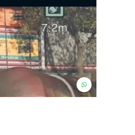
Fortnite 7ª Temporada: como
ajudar companheiros de equipe
com eliminações no Zone Wars
Trio
Fortnite tem novos LTMs de Verão Cósmico com desafios,
e este guia detalha como ajudar os companheiros de
equipe com eliminações no Zone War