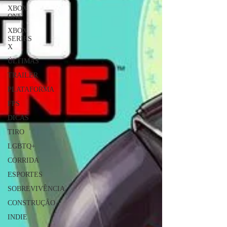
XBOX
ONE
XBOX
SERIES
X
ÚLTIMAS
TRAILER
PLATAFORMA
FPS
DICAS
TIRO
LGBTQ+
CORRIDA
ESPORTES
SOBREVIVÊNCIA
CONSTRUÇÃO
INDIE