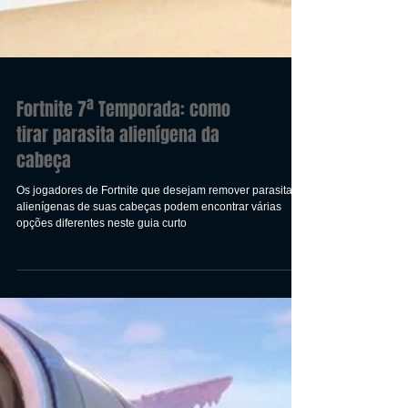
Fortnite 7ª Temporada: como
tirar parasita alienígena da
cabeça
Os jogadores de Fortnite que desejam remover parasitas
alienígenas de suas cabeças podem encontrar várias
opções diferentes neste guia curto