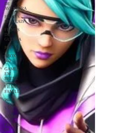
DE
AVENTURA
FILMES
MUSICAIS
FILMES
DE
GUERRA
PS3
XBOX
360
GAMES
EM
BREVE
FILMES
FAMÍLIA
Wii U
VR
ANIME
FILMES
DE