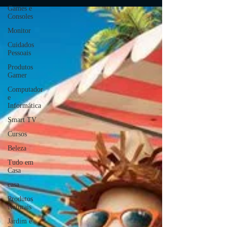
encontrar a localização da comida de gato para uma das
Games e
lendárias missões para a 7ª tempor
Consoles
Monitor
Cuidados
Pessoais
Produtos
Gamer
Computador
e
Informática
Smart TV
Cursos
Beleza
Tudo em
Casa
casa
Produtos
Naturais
Jardim e