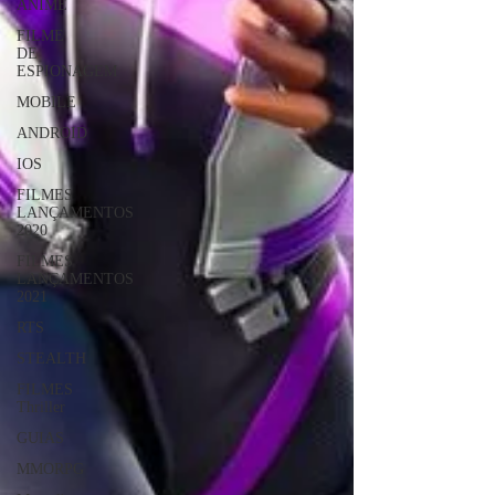
ANIME
FILME
DE
ESPIONAGEM
MOBILE
ANDROID
IOS
FILMES
LANÇAMENTOS
2020
FILMES
LANÇAMENTOS
2021
RTS
STEALTH
FILMES
Thriller
GUIAS
MMORPG