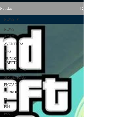
Notícias
NEWS
NEWS
AÇÃO
AVENTURA
RPG
MUNDO
ABERTO
ESTRATÉGIA
SIMULAÇÃO
FICÇÃO
TERROR
PC
PS4
PS5