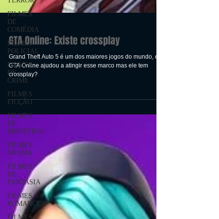
TERROR
FILMES
DE
COMÉDIA
FILMES
POLICIAL
GTA Online: Existe crossplay
FILMES
DE
CRIME
Grand Theft Auto 5 é um dos maiores jogos do mundo, e
GTA Online ajudou a atingir esse marco mas ele tem
FILMES
crossplay?
FICÇÃO
FILMES
DE
MONSTROS
FILMES
DRAMA
FILMES
DE
FANTASIA
FILMES
ROMANCE
FILMES