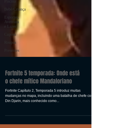
Piscina
Bebê/Criança
Esportes,
Aventura
e Lazer
Cupom
Roupas
Presentes
Fortnite 5 temporada: Onde está
o chefe mítico Mandaloriano
Fortnite Capítulo 2, Temporada 5 introduz muitas
mudanças no mapa, incluindo uma batalha de chefe com
Din Djarin, mais conhecido como...