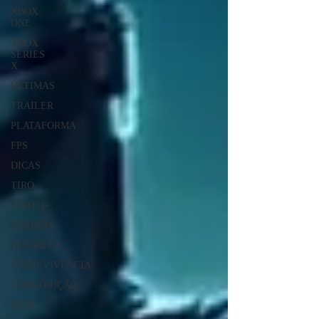
XBOX
ONE
XBOX
SERIES
X
ÚLTIMAS
TRAILER
PLATAFORMA
FPS
DICAS
TIRO
LGBTQ+
CORRIDA
ESPORTES
SOBREVIVÊNCIA
CONSTRUÇÃO
INDIE