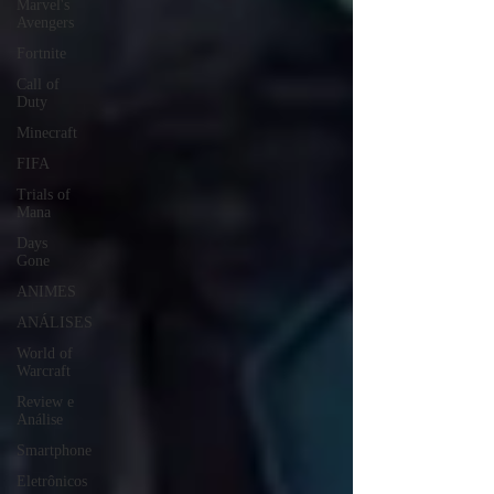
Marvel's
Avengers
Fortnite
Call of
Duty
Minecraft
FIFA
Trials of
Mana
Days
Gone
ANIMES
ANÁLISES
World of
Warcraft
Review e
Análise
Smartphone
Eletrônicos