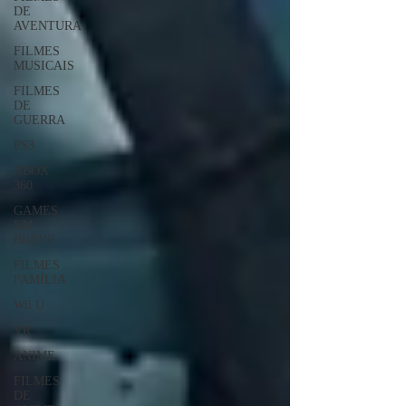
DE
AVENTURA
FILMES
MUSICAIS
FILMES
DE
GUERRA
PS3
XBOX
360
GAMES
EM
BREVE
FILMES
FAMÍLIA
Wii U
VR
ANIME
FILMES
DE