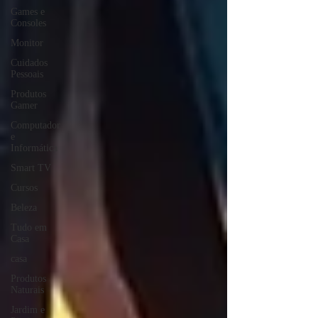
Games e
Consoles
Monitor
Cuidados
Pessoais
Produtos
Gamer
Computador
e
Informática
Smart TV
Cursos
Beleza
Tudo em
Casa
casa
Produtos
Naturais
Jardim e