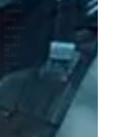
SWITCH
GUERRA
LUTA
GRATUITO
FILMES
FILMES
DE
AÇÃO
FILMES
DE
SUSPENSE
FURTIVO
FILMES
SUPER
HERÓIS
FILMES
DE
ANIMAÇÃO
FILMES
DE