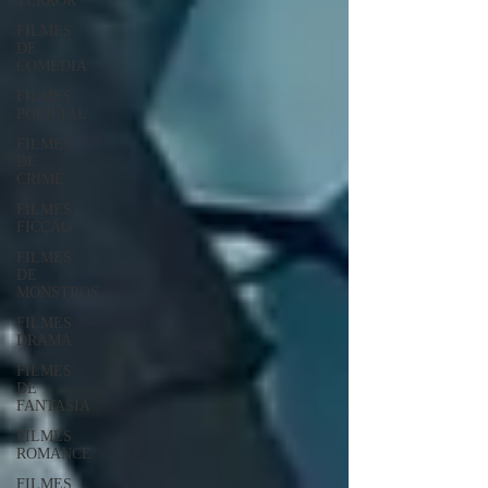
TERROR
FILMES
DE
COMÉDIA
FILMES
POLICIAL
FILMES
DE
CRIME
FILMES
FICÇÃO
FILMES
DE
MONSTROS
FILMES
DRAMA
FILMES
DE
FANTASIA
FILMES
ROMANCE
FILMES