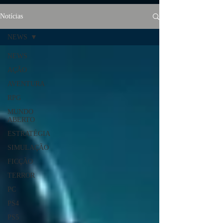
Notícias
NEWS
NEWS
AÇÃO
AVENTURA
RPG
MUNDO
ABERTO
ESTRATÉGIA
SIMULAÇÃO
FICÇÃO
TERROR
PC
PS4
PS5