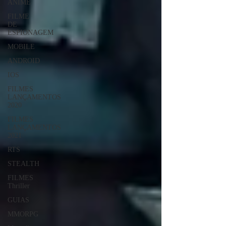
ANIME
FILME
DE
ESPIONAGEM
MOBILE
ANDROID
IOS
FILMES
LANÇAMENTOS
2020
FILMES
LANÇAMENTOS
2021
RTS
STEALTH
FILMES
Thriller
GUIAS
MMORPG