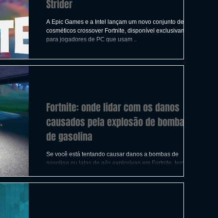
Strider
A Epic Games e a Intel lançam um novo conjunto de
cosméticos crossover Fortnite, disponível exclusivamente
para jogadores de PC que usam ..
Fortnite: onde lidar com os danos
causados ​​pela explosão de bombas
de gasolina
Se você está tentando causar danos a bombas de
gasolina ou latas de gás explosivas em Fortnite, temos a
localizações das bombas de gás...