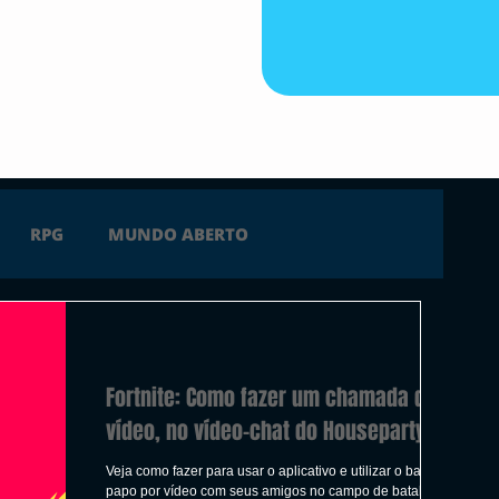
RPG
MUNDO ABERTO
FICÇÃO
TERROR
PC
PS4
Fortnite: Como fazer um chamada de
 SERIES X
ÚLTIMAS
TRAILER
vídeo, no vídeo-chat do Houseparty
Veja como fazer para usar o aplicativo e utilizar o bate
papo por vídeo com seus amigos no campo de batalha de