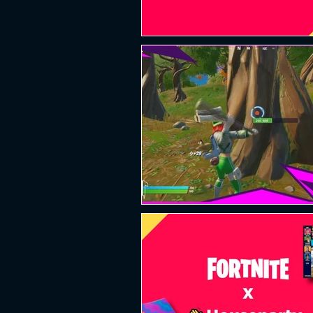
PLATAFORMA
FPS
D
ESPORTES
SOBREVIVÊNCI
GUERRA
LUTA
GRAT