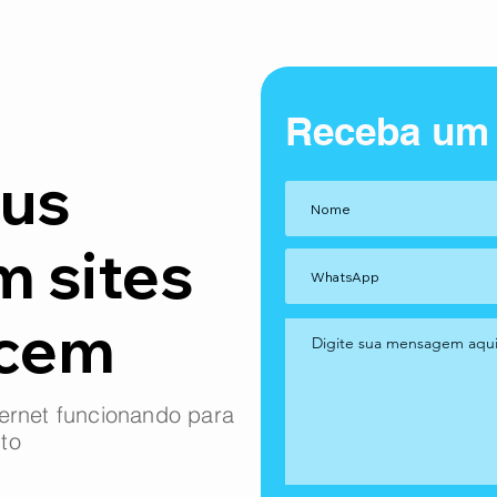
Receba um
us
m sites
ncem
ernet funcionando para
to