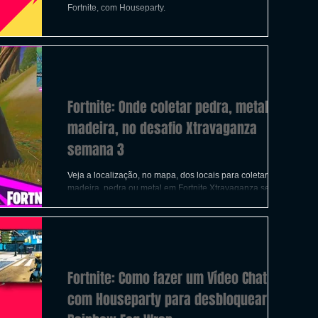
ICAS
TIRO
LGBTQ+
CORRIDA
Fortnite, com Houseparty.
A
CONSTRUÇÃO
INDIE
SWITCH
Fortnite: Onde coletar pedra, metal e
UITO
FILMES
madeira, no desafio Xtravaganza
semana 3
Veja a localização, no mapa, dos locais para coletar
madeira, pedra ou metal em Fortnite Xtravaganza semana
3. Neste desafios da Xtravaganza
Fortnite: Como fazer um Vídeo Chat
com Houseparty para desbloquear o