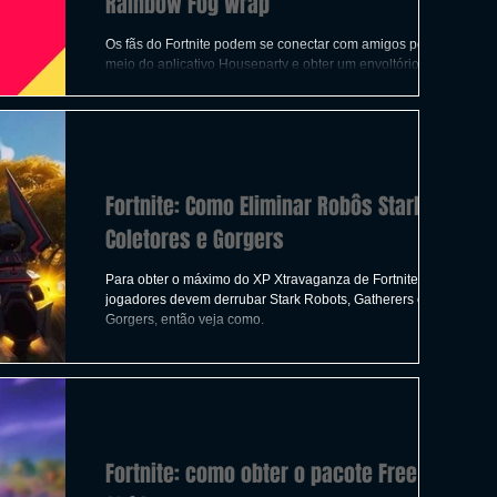
Rainbow Fog Wrap
Os fãs do Fortnite podem se conectar com amigos por
meio do aplicativo Houseparty e obter um envoltório de
névoa do arco-íris para suas arma
Fortnite: Como Eliminar Robôs Stark,
Coletores e Gorgers
Para obter o máximo do XP Xtravaganza de Fortnite, os
jogadores devem derrubar Stark Robots, Gatherers e
Gorgers, então veja como.
Fortnite: como obter o pacote Free Surf