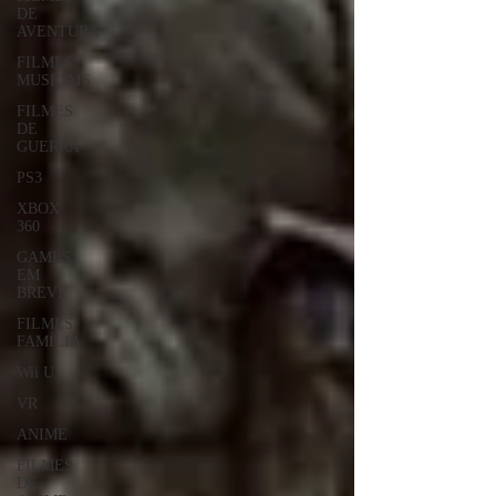
DE
AVENTURA
FILMES
MUSICAIS
FILMES
DE
GUERRA
PS3
XBOX
360
GAMES
EM
BREVE
FILMES
FAMÍLIA
Wii U
VR
ANIME
FILMES
DE