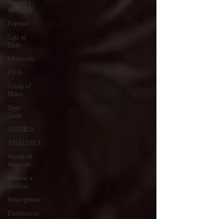
Marvel's
Avengers
Fortnite
Call of
Duty
Minecraft
FIFA
Trials of
Mana
Days
Gone
ANIMES
ANÁLISES
World of
Warcraft
Review e
Análise
Smartphone
Eletrônicos