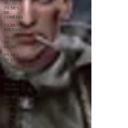
TERROR
FILMES
DE
COMÉDIA
FILMES
POLICIAL
FILMES
DE
CRIME
FILMES
FICÇÃO
FILMES
DE
MONSTROS
FILMES
DRAMA
FILMES
DE
FANTASIA
FILMES
ROMANCE
FILMES