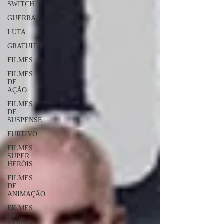
SWITCH
GUERRA
LUTA
GRATUITO
FILMES
FILMES
DE
AÇÃO
FILMES
DE
SUSPENSE
FURTIVO
FILMES
SUPER
HERÓIS
FILMES
DE
ANIMAÇÃO
FILMES
DE