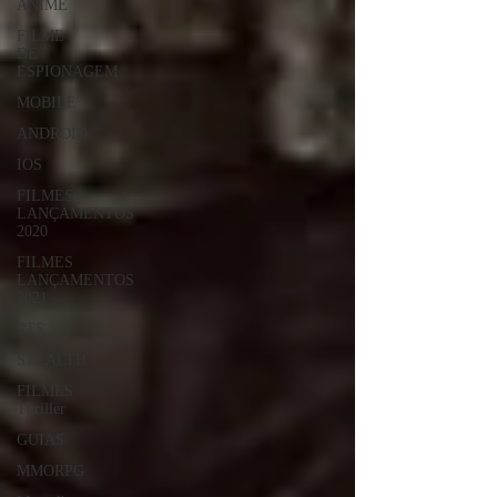
ANIME
FILME
DE
ESPIONAGEM
MOBILE
ANDROID
IOS
FILMES
LANÇAMENTOS
2020
FILMES
LANÇAMENTOS
2021
RTS
STEALTH
FILMES
Thriller
GUIAS
MMORPG