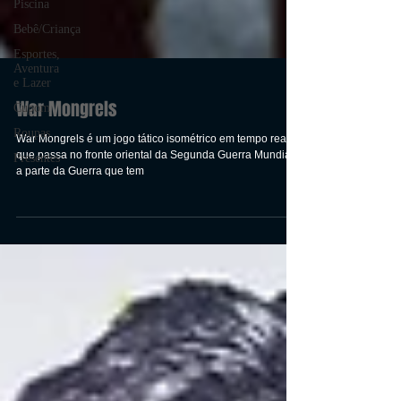
Piscina
Bebê/Criança
Esportes,
Aventura
e Lazer
Cupom
Roupas
War Mongrels
Presentes
War Mongrels é um jogo tático isométrico em tempo real
que passa no fronte oriental da Segunda Guerra Mundial,
a parte da Guerra que tem