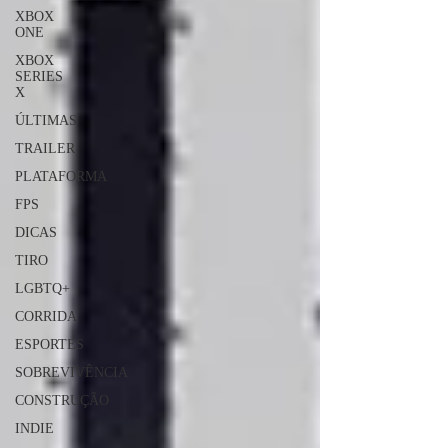
XBOX
ONE
XBOX
SERIES
X
ÚLTIMAS
TRAILER
PLATAFORMA
FPS
DICAS
TIRO
LGBTQ+
CORRIDA
ESPORTES
SOBREVIVÊNCIA
CONSTRUÇÃO
INDIE