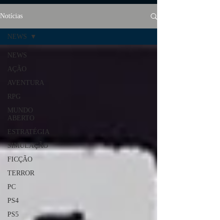
Notícias
NEWS
NEWS
AÇÃO
AVENTURA
RPG
MUNDO
ABERTO
ESTRATÉGIA
SIMULAÇÃO
FICÇÃO
TERROR
PC
PS4
PS5