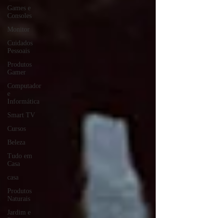
Games e
Consoles
Monitor
Cuidados
Pessoais
Produtos
Gamer
Computador
e
Informática
Smart TV
Cursos
Beleza
Tudo em
Casa
casa
Produtos
Naturais
Jardim e