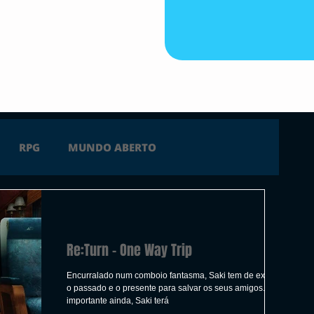
RPG
MUNDO ABERTO
FICÇÃO
TERROR
PC
PS4
Re:Turn - One Way Trip
 SERIES X
ÚLTIMAS
TRAILER
Encurralado num comboio fantasma, Saki tem de explorar
o passado e o presente para salvar os seus amigos. Mais
importante ainda, Saki terá