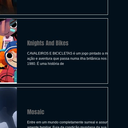
ICAS
TIRO
LGBTQ+
CORRIDA
A
CONSTRUÇÃO
INDIE
SWITCH
Knights And Bikes
UITO
FILMES
CAVALEIROS E BICICLETAS é um jogo pintado a mão de
ação e aventura que passa numa ilha britânica nos anos
1980. É uma história de
Mosaic
Entre em um mundo completamente surreal e assunto
amente familiar. Fuja da condição mundana da sua