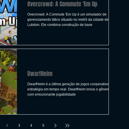
Overcrowd: A Commute 'Em Up
Overcrowd: A Commute 'Em Up é um simulador de
gerenciamento tático situado no metrô da cidade de
Lubdon. Ele combina construção de base
DwarfHeim
DwarfHeim é a última geração de jogos cooperativos de
estratégia em tempo real. DwarfHeim inova o gênero RTS
com emocionante jogabilidade
2
3
4
5