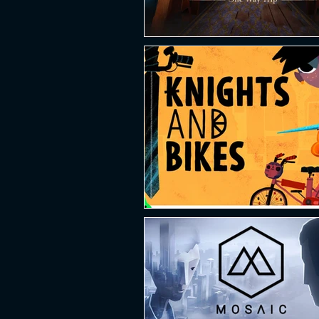
PLATAFORMA
FPS
D
ESPORTES
SOBREVIVÊNCI
GUERRA
LUTA
GRAT