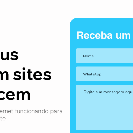
Receba um
us
m sites
ncem
ernet funcionando para
to