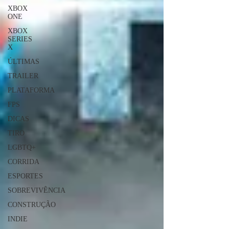
XBOX
ONE
XBOX
SERIES
X
ÚLTIMAS
TRAILER
PLATAFORMA
FPS
DICAS
TIRO
LGBTQ+
CORRIDA
ESPORTES
SOBREVIVÊNCIA
CONSTRUÇÃO
INDIE