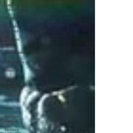
Games e
Consoles
Monitor
Cuidados
Pessoais
Produtos
Gamer
Computador
e
Informática
Smart TV
Cursos
Beleza
Tudo em
Casa
casa
Produtos
Naturais
Jardim e