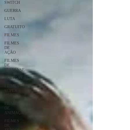
SWITCH
GUERRA
LUTA
GRATUITO
FILMES
FILMES
DE
AÇÃO
FILMES
DE
SUSPENSE
FURTIVO
FILMES
SUPER
HERÓIS
FILMES
DE
ANIMAÇÃO
FILMES
DE