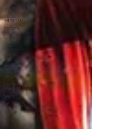
DE
AVENTURA
FILMES
MUSICAIS
FILMES
DE
GUERRA
PS3
XBOX
360
GAMES
EM
BREVE
FILMES
FAMÍLIA
Wii U
VR
ANIME
FILMES
DE