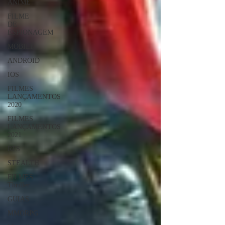
ANIME
FILME
DE
ESPIONAGEM
MOBILE
ANDROID
IOS
FILMES
LANÇAMENTOS
2020
FILMES
LANÇAMENTOS
2021
RTS
STEALTH
FILMES
Thriller
GUIAS
MMORPG