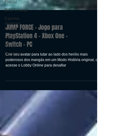
Piscina
Bebê/Criança
Esportes,
Aventura
e Lazer
Cupom
JUMP FORCE - Jogo para
Roupas
PlayStation 4 - Xbox One -
Presentes
Switch - PC
Crie seu avatar para lutar ao lado dos heróis mais
poderosos dos mangás em um Modo História original, ou
acesse o Lobby Online para desafiar