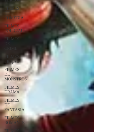
TERROR
FILMES
DE
COMÉDIA
FILMES
POLICIAL
FILMES
DE
CRIME
FILMES
FICÇÃO
FILMES
DE
MONSTROS
FILMES
DRAMA
FILMES
DE
FANTASIA
FILMES
ROMANCE
FILMES