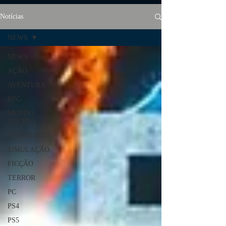
Notícias
NEWS
NEWS
AÇÃO
AVENTURA
RPG
MUNDO
ABERTO
ESTRATÉGIA
SIMULAÇÃO
FICÇÃO
TERROR
PC
PS4
PS5