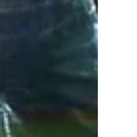
Marvel's
Avengers
Fortnite
Call of
Duty
Minecraft
FIFA
Trials of
Mana
Days
Gone
ANIMES
ANÁLISES
World of
Warcraft
Review e
Análise
Smartphone
Eletrônicos