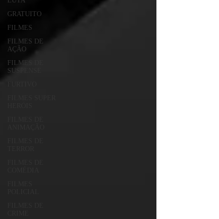
LUTA
GRATUITO
FILMES
FILMES DE
AÇÃO
FILMES DE
SUSPENSE
FURTIVO
FILMES SUPER
HERÓIS
FILMES DE
ANIMAÇÃO
FILMES DE
TERROR
FILMES DE
COMÉDIA
FILMES
POLICIAL
FILMES DE
CRIME