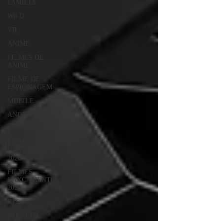
FAMÍLIA
Wii U
VR
ANIME
FILMES DE
ANIME
FILME DE
ESPIONAGEM
MOBILE
ANDROID
IOS
FILMES
LANÇAMENTOS
2020
FILMES
LANÇAMENTOS
2021
RTS
STEALTH