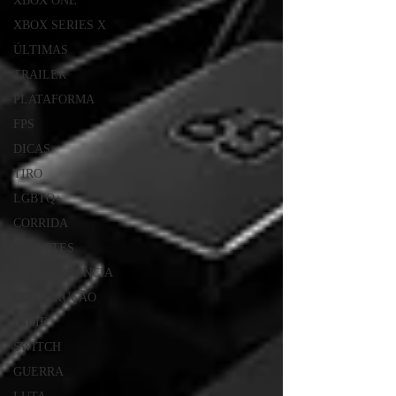
XBOX ONE
XBOX SERIES X
ÚLTIMAS
TRAILER
PLATAFORMA
FPS
DICAS
TIRO
LGBTQ+
CORRIDA
ESPORTES
SOBREVIVÊNCIA
CONSTRUÇÃO
INDIE
SWITCH
GUERRA