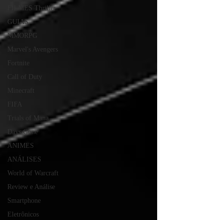
FILMES Thriller
GUIAS
MMORPG
Marvel's Avengers
Fortnite
Call of Duty
Minecraft
FIFA
Trials of Mana
Days Gone
ANIMES
ANÁLISES
World of Warcraft
Review e Análise
Smartphone
Eletrônicos