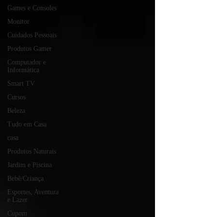
Games e Consoles
Monitor
Cuidados Pessoais
Produtos Gamer
Computador e
Informática
Smart TV
Cursos
Beleza
Tudo em Casa
casa
Produtos Naturais
Jardim e Piscina
Bebê/Criança
Esportes, Aventura
e Lazer
Cupom