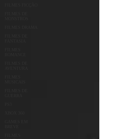
FILMES FICÇÃO
FILMES DE
MONSTROS
FILMES DRAMA
FILMES DE
FANTASIA
FILMES
ROMANCE
FILMES DE
AVENTURA
FILMES
MUSICAIS
FILMES DE
GUERRA
PS3
XBOX 360
GAMES EM
BREVE
FILMES