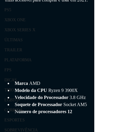
PS5
XBOX ONE
XBOX SERIES X
ÚLTIMAS
TRAILER
PLATAFORMA
FPS
DICAS
Marca 
AMD
Modelo da CPU 
Ryzen 9 3900X
TIRO
Velocidade do Processador 
3.8 GHz
LGBTQ+
Soquete de Processador 
Socket AM5
CORRIDA
Número de processadores 12
ESPORTES
SOBREVIVÊNCIA