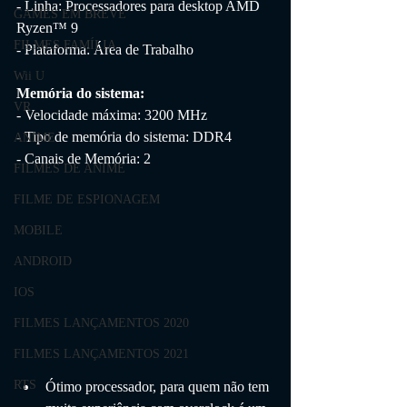
- Linha: Processadores para desktop AMD 
GAMES EM BREVE
Ryzen™ 9
FILMES FAMÍLIA
- Plataforma: Área de Trabalho
Wii U
Memória do sistema:
VR
- Velocidade máxima: 3200 MHz
- Tipo de memória do sistema: DDR4
ANIME
- Canais de Memória: 2
FILMES DE ANIME
FILME DE ESPIONAGEM
MOBILE
ANDROID
IOS
FILMES LANÇAMENTOS 2020
FILMES LANÇAMENTOS 2021
RTS
Ótimo processador, para quem não tem 