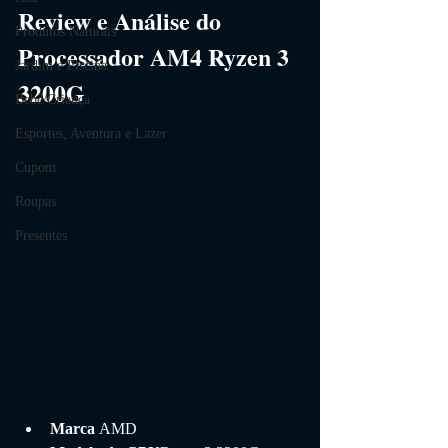
Review e Análise do 
Produtos Naturais
Processador AM4 Ryzen 3 
Jardim e Piscina
3200G
Bebê/Criança
Esportes, Aventura e Lazer
Cupom
Roupas
Presentes
Marca 
AMD