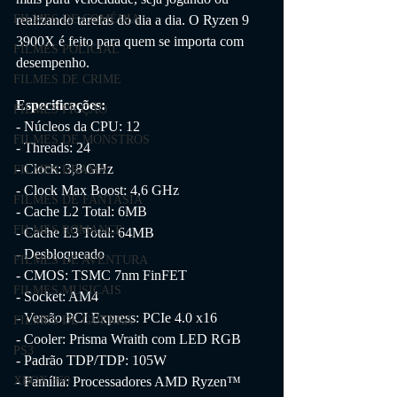
realizando tarefas do dia a dia. O Ryzen 9 
FILMES DE COMÉDIA
3900X é feito para quem se importa com 
FILMES POLICIAL
desempenho.
FILMES DE CRIME
Especificações:
FILMES FICÇÃO
- Núcleos da CPU: 12
FILMES DE MONSTROS
- Threads: 24
- Clock: 3,8 GHz
FILMES DRAMA
- Clock Max Boost: 4,6 GHz
FILMES DE FANTASIA
- Cache L2 Total: 6MB
FILMES ROMANCE
- Cache L3 Total: 64MB
- Desbloqueado
FILMES DE AVENTURA
- CMOS: TSMC 7nm FinFET
FILMES MUSICAIS
- Socket: AM4
- Versão PCI Express: PCIe 4.0 x16
FILMES DE GUERRA
- Cooler: Prisma Wraith com LED RGB
PS3
- Padrão TDP/TDP: 105W
- Família: Processadores AMD Ryzen™
XBOX 360