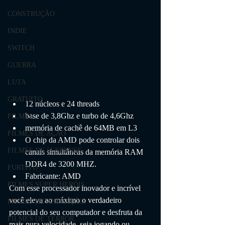
CONSTRUÇÃO
INDIE
SWITCH
GUERRA
LUTA
GRATUITO
12 núcleos e 24 threads
base de 3,8Ghz e turbo de 4,6Ghz
FILMES
memória de cachê de 64MB em L3
FILMES DE AÇÃO
O chip da AMD pode controlar dois 
FILMES DE SUSPENSE
canais simultâneas da memória RAM 
DDR4 de 3200 MHZ.
FURTIVO
Fabricante: AMD
FILMES SUPER HERÓIS
Com esse processador inovador e incrível 
você eleva ao máximo o verdadeiro 
FILMES DE ANIMAÇÃO
potencial do seu computador e desfruta da 
FILMES DE TERROR
mais pura velocidade, seja jogando ou 