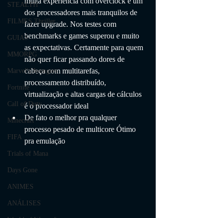
muita experiência com overclock é um 
STEALTH
dos processadores mais tranquilos de 
FILMES Thriller
fazer upgrade. Nos testes com 
benchmarks e games superou e muito 
GUIAS
as expectativas. Certamente para quem 
MMORPG
não quer ficar passando dores de 
cabeça com multitarefas, 
Marvel's Avengers
processamento distribuído, 
Fortnite
virtualização e altas cargas de cálculos 
Call of Duty
é o processador ideal
De fato o melhor pra qualquer 
Minecraft
processo pesado de multicore Ótimo 
FIFA
pra emulação
Trials of Mana
Days Gone
ANIMES
ANÁLISES