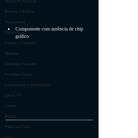
World of Warcraft
Review e Análise
Smartphone
Componente com ausência de chip 
Eletrônicos
gráfico
Games e Consoles
Monitor
Cuidados Pessoais
Produtos Gamer
Computador e Informática
Smart TV
Cursos
Beleza
Tudo em Casa
casa