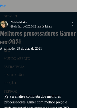
Post
NEWS
Natália Martin
NEWS
29 de dez. de 2020
12 min de leitura
Melhores processadores Gamer
AÇÃO
em 2021
AVENTURA
Atualizado:
29 de abr. de 2021
RPG
MUNDO ABERTO
ESTRATÉGIA
SIMULAÇÃO
FICÇÃO
TERROR
Veja a análise completa dos melhores 
PC
processadores gamer 
com melhor preço e 
mais acessível
 para comprar e usar em 2021.
PS4