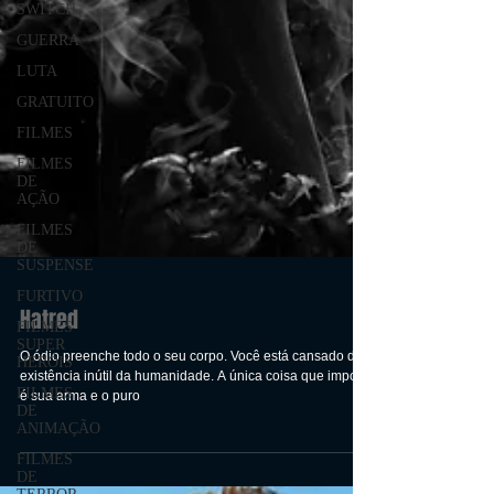
SWITCH
GUERRA
LUTA
GRATUITO
FILMES
FILMES
DE
AÇÃO
FILMES
DE
SUSPENSE
FURTIVO
FILMES
SUPER
Hatred
HERÓIS
FILMES
O ódio preenche todo o seu corpo. Você está cansado da
DE
existência inútil da humanidade. A única coisa que importa
ANIMAÇÃO
é sua arma e o puro
FILMES
DE