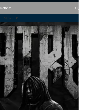
Notícias
NEWS
NEWS
AÇÃO
AVENTURA
RPG
MUNDO
ABERTO
ESTRATÉGIA
SIMULAÇÃO
FICÇÃO
TERROR
PC
PS4
PS5