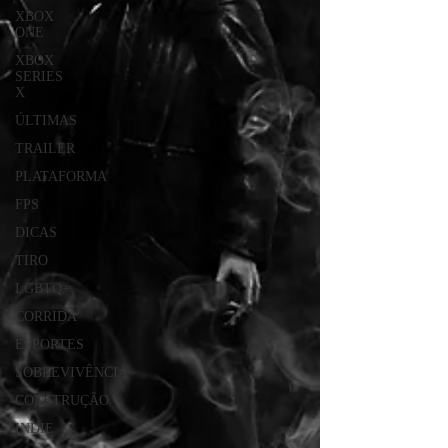
XBOX
ONE
XBOX
SERIES
X
ÚLTIMAS
TRAILER
PLATAFORMA
FPS
DICAS
TIRO
LGBTQ+
CORRIDA
ESPORTES
SOBREVIVÊNCIA
CONSTRUÇÃO
INDIE