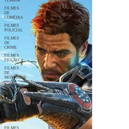
TERROR
FILMES
DE
COMÉDIA
FILMES
POLICIAL
FILMES
DE
CRIME
FILMES
FICÇÃO
FILMES
DE
MONSTROS
FILMES
DRAMA
FILMES
DE
FANTASIA
FILMES
ROMANCE
FILMES