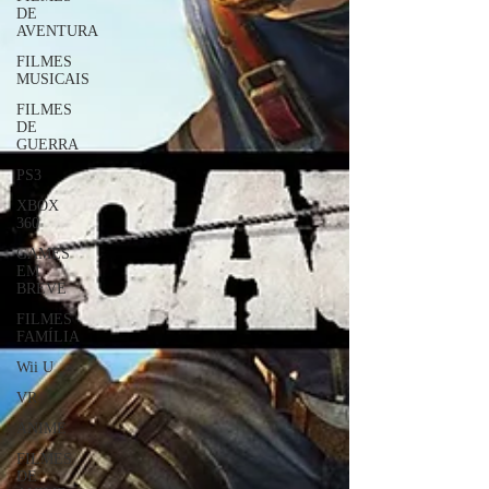
DE
AVENTURA
FILMES
MUSICAIS
FILMES
DE
GUERRA
PS3
XBOX
360
GAMES
EM
BREVE
FILMES
FAMÍLIA
Wii U
VR
ANIME
FILMES
DE