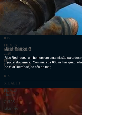
ANIME
FILME
DE
ESPIONAGEM
MOBILE
ANDROID
IOS
FILMES
LANÇAMENTOS
2020
FILMES
LANÇAMENTOS
Just Cause 3
2021
RTS
Rico Rodriguez, um homem em uma missão para destruir
o poder do general. Com mais de 600 milhas quadradas
STEALTH
de total liberdade, do céu ao mar,
FILMES
Thriller
GUIAS
MMORPG