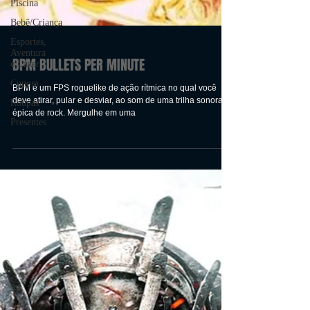
Piscina
Bebê/Criança
Esportes,
Aventura
e Lazer
Cupom
Roupas
Presentes
BPM BULLETS PER MINUTE
BPM é um FPS roguelike de ação rítmica no qual você
deve atirar, pular e desviar, ao som de uma trilha sonora
épica de rock. Mergulhe em uma