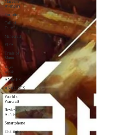
Marvel's
Avengers
Fortnite
Call of
Duty
Minecraft
FIFA
Trials of
Mana
Days
Gone
ANIMES
ANÁLISES
World of
Warcraft
Review e
Análise
Smartphone
Eletrônicos