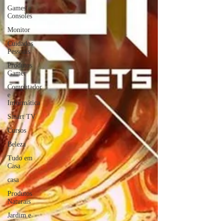
Games e
Consoles
Monitor
Cuidados
Pessoais
Produtos
Gamer
Computador
e
Informática
Smart TV
Cursos
Beleza
Tudo em
Casa
casa
Produtos
Naturais
Jardim e