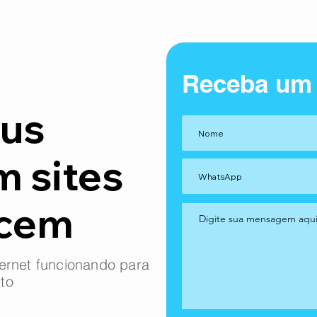
Receba um
us
m sites
ncem
ernet funcionando para
to