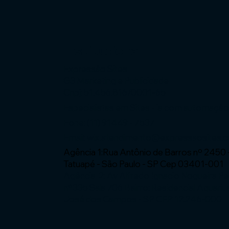
Institucional
Expressão Sites
G3 Marketing e Publicidade
Cnpj: 51.456.816/0001-65
Especialistas em Sites - ia com automaçã
Fone: (11) 91449 - 7537
Email:
wix.atendimento@expressaosites.
Agência 1:Rua Antônio de Barros nº 2450 
Tatuapé - São Paulo - SP Cep 03401-001
Agência 2: Av Alfredo Ignacio Nogueira P
nº335 Sala 706 Bairro: Residencial Aquariu
José dos Campos - SP CEP 12.246-000