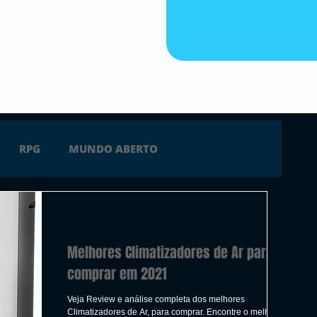
RPG
MUNDO ABERTO
FICÇÃO
TERROR
PC
PS4
Melhores Climatizadores de Ar para
 SERIES X
ÚLTIMAS
TRAILER
comprar em 2021
Veja Review e análise completa dos melhores
Climatizadores de Ar, para comprar. Encontre o melhor