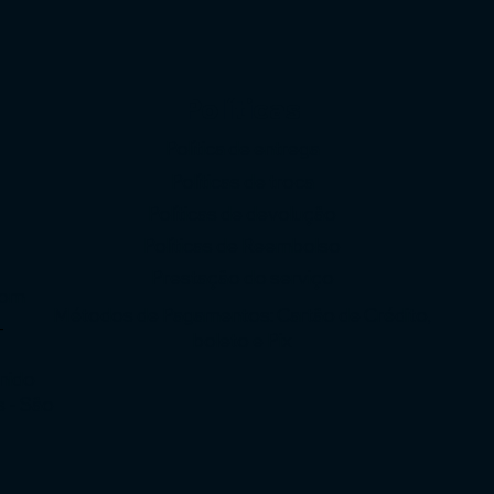
Políticas
Política de entrega
Políticas de troca
Políticas de devolução
o
Políticas de Reembolso
Prestação do serviço
com
Métodos de Pagamentos: Cartão de Crédito,
-
boleto e Pix
enido
s - São