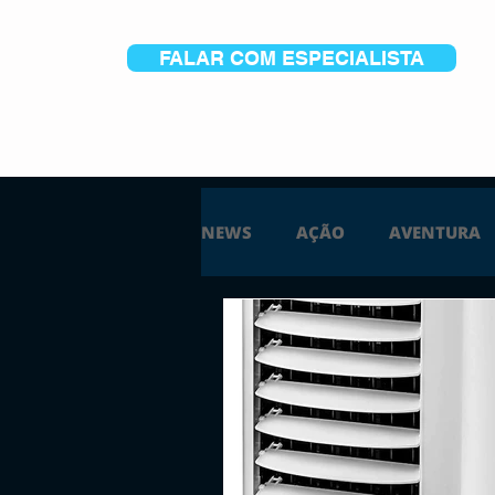
FALAR COM ESPECIALISTA
NEWS
AÇÃO
AVENTURA
ESTRATÉGIA
SIMULAÇÃO
PS5
XBOX ONE
XBOX