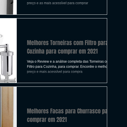
ICAS
TIRO
LGBTQ+
CORRIDA
preço e as mais acessível para comprar
A
CONSTRUÇÃO
INDIE
SWITCH
Melhores Torneiras com Filtro para
UITO
FILMES
Cozinha para comprar em 2021
Veja o Review e a análise completa das Torneiras com
Filtro para Cozinha, para comprar. Encontre o melhor
preço e mais acessível para compra
Melhores Facas para Churrasco para
comprar em 2021