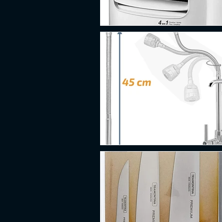
PLATAFORMA
FPS
D
ESPORTES
SOBREVIVÊNCI
GUERRA
LUTA
GRAT