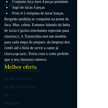
Conjunto faca inox 4 peças premium
FILMES DE COMÉDIA
Jogo de facas 4 peças
Pode ir à máquina de lavar louças.
FILMES POLICIAL
Respeito também se conquista na ponta da 
FILMES DE CRIME
faca. Mas, calma. Estamos falando da linha 
FILMES FICÇÃO
de facas e garfos trinchantes especiais para 
churrasco. A Tramontina tem um modelo 
FILMES DE MONSTROS
para cada etapa do preparo: da limpeza dos 
FILMES DRAMA
cortes até a hora de servir a carne já 
churrasqueada. Todas com o corte perfeito 
FILMES DE FANTASIA
que o seu churrasco merece.
FILMES ROMANCE
Melhor oferta
FILMES DE AVENTURA
FILMES MUSICAIS
FILMES DE GUERRA
PS3
XBOX 360