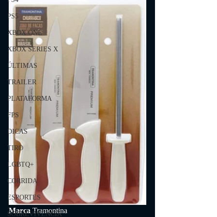
PS5
XBOX ONE
XBOX SERIES X
ÚLTIMAS
TRAILER
PLATAFORMA
FPS
DICAS
TIRO
LGBTQ+
CORRIDA
ESPORTES
Marca 
Tramontina
SOBREVIVÊNCIA