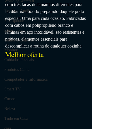
World of Warcraft
com três facas de tamanhos diferentes para 
Review e Análise
facilitar na hora do preparado daquele prato 
especial. Uma para cada ocasião. Fabricadas 
Smartphone
com cabos em polipropileno branco e 
Eletrônicos
lâminas em aço inoxidável, são resistentes e 
práticas, elementos essenciais para 
Games e Consoles
descomplicar a rotina de qualquer cozinha.
Monitor
Melhor oferta
Cuidados Pessoais
Produtos Gamer
Computador e Informática
Smart TV
Cursos
Beleza
Tudo em Casa
casa