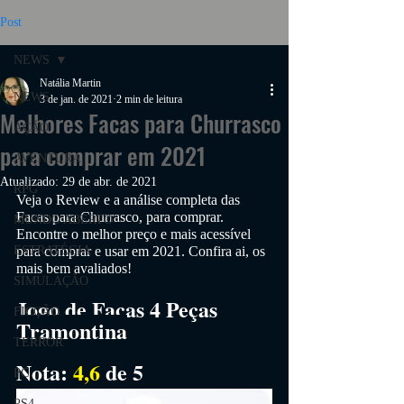
Post
NEWS
Natália Martin
NEWS
3 de jan. de 2021
2 min de leitura
Melhores Facas para Churrasco
AÇÃO
para comprar em 2021
AVENTURA
Atualizado:
29 de abr. de 2021
RPG
Veja o Review e a análise completa das 
Facas para Churrasco
, para comprar. 
MUNDO ABERTO
Encontre o melhor preço e mais acessível 
ESTRATÉGIA
para comprar e usar em 2021. Confira ai, os 
mais bem avaliados!
SIMULAÇÃO
Jogo de Facas 4 Peças 
FICÇÃO
Tramontina
TERROR
Nota: 
4,6
 de 5
PC
PS4