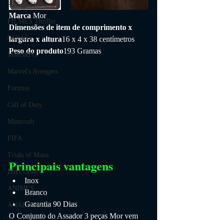
STEALTH
Marca 
Mor
FILMES Thriller
Dimensões de item de comprimento x 
GUIAS
largura x altura
16 x 4 x 38 centímetros
Peso do produto
193 Gramas
MMORPG
Marvel's Avengers
Fortnite
Call of Duty
Minecraft
FIFA
Trials of Mana
Principais vantagens
Days Gone
Inox
ANIMES
Branco
Garantia 90 Dias
ANÁLISES
O Conjunto do Assador 3 peças Mor vem 