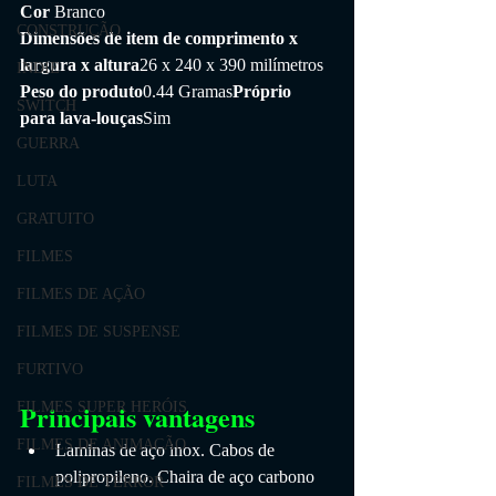
Cor 
Branco
CONSTRUÇÃO
Dimensões de item de comprimento x 
largura x altura
26 x 240 x 390 milímetros
INDIE
Peso do produto
0.44 Gramas
Próprio 
SWITCH
para lava-louças
Sim
GUERRA
LUTA
GRATUITO
FILMES
FILMES DE AÇÃO
FILMES DE SUSPENSE
FURTIVO
Principais vantagens
FILMES SUPER HERÓIS
FILMES DE ANIMAÇÃO
Laminas de aço inox. Cabos de 
polipropileno. Chaira de aço carbono
FILMES DE TERROR