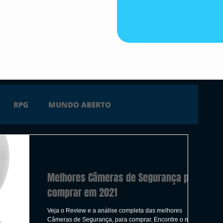
RPG
MUNDO ABERTO
FICÇÃO
TERROR
PC
PS4
Melhores Câmeras de Segurança para
 SERIES X
ÚLTIMAS
TRAILER
comprar em 2021
Veja o Review e a análise completa das melhores
Câmeras de Segurança, para comprar. Encontre o melhor