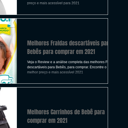
ICAS
TIRO
LGBTQ+
CORRIDA
preço e mais acessível para 2021
A
CONSTRUÇÃO
INDIE
SWITCH
Melhores Fraldas descartáveis para
UITO
FILMES
Bebês para comprar em 2021
Veja o Review e a análise completa das melhores Fraldas
descartáveis para Bebês, para comprar. Encontre o
melhor preço e mais acessível 2021
Melhores Carrinhos de Bebê para
comprar em 2021