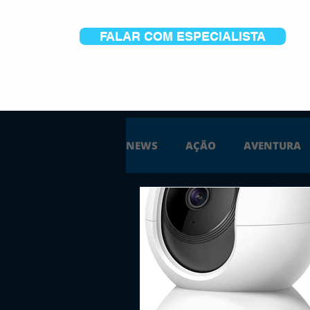
FALAR COM ESPECIALISTA
NEWS
AÇÃO
AVENTURA
ESTRATÉGIA
SIMULAÇÃO
PS5
XBOX ONE
XBOX