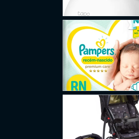
PLATAFORMA
FPS
D
ESPORTES
SOBREVIVÊNCI
GUERRA
LUTA
GRAT