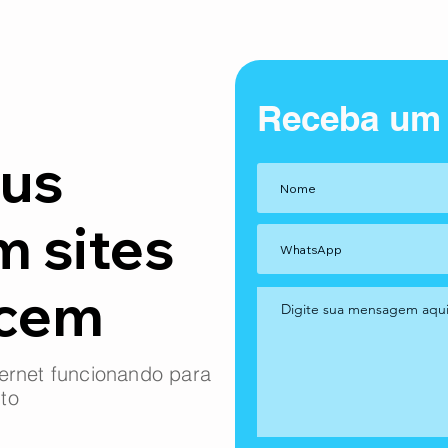
Receba um
us
m sites
ncem
ernet funcionando para
to