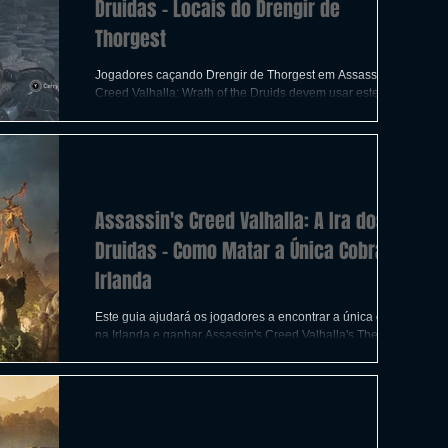
Druidas - Locais do Drengir de
Thorgest
Jogadores caçando Drengir de Thorgest em Assassin's
Creed Valhalla: Wrath of the Druids devem usar este guia
para encontrar esses Vikings.
Assassin's Creed Valhalla: A Ira dos
Druidas - Como Matar a Única Cobra da
Irlanda
Este guia ajudará os jogadores a encontrar a única cobra
na Irlanda e ganhar Assassin's Creed Valhalla's The
Legend of St. Patrick achieveme