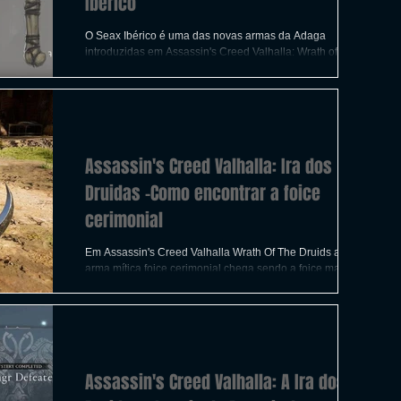
Ibérico
O Seax Ibérico é uma das novas armas da Adaga
introduzidas em Assassin's Creed Valhalla: Wrath of the
Druids. Aqui é onde os jogadores podem
Assassin's Creed Valhalla: Ira dos
Druidas -Como encontrar a foice
cerimonial
Em Assassin's Creed Valhalla Wrath Of The Druids a nova
arma mítica foice cerimonial chega sendo a foice mais
fácil de encontrar no novo DLC
Assassin's Creed Valhalla: A Ira dos