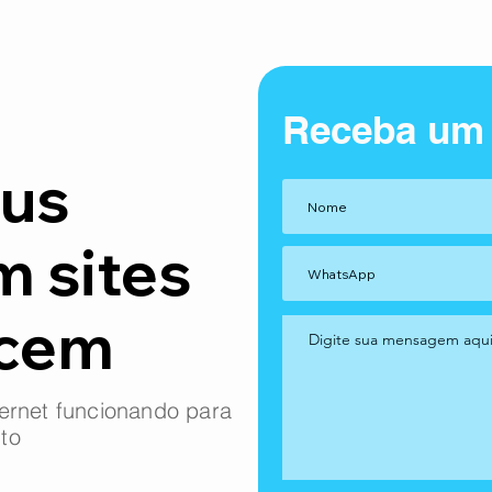
Receba um
us
m sites
ncem
ernet funcionando para
to