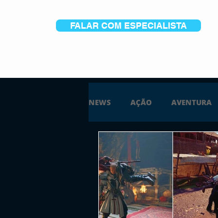
FALAR COM ESPECIALISTA
NEWS
AÇÃO
AVENTURA
ESTRATÉGIA
SIMULAÇÃO
PS5
XBOX ONE
XBOX