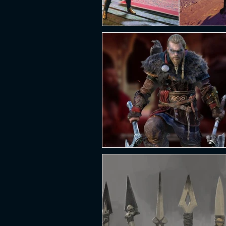
PLATAFORMA
FPS
D
ESPORTES
SOBREVIVÊNCI
GUERRA
LUTA
GRAT