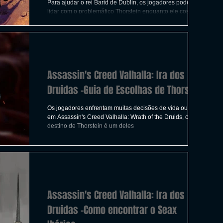
ICAS
TIRO
LGBTQ+
CORRIDA
Para ajudar o rei Barid de Dublin, os jogadores podem
lidar com o problemático Thorstein enquanto ele costura o
conflito neste canto da Irla
A
CONSTRUÇÃO
INDIE
SWITCH
Assassin's Creed Valhalla: Ira dos
UITO
FILMES
Druidas -Guia de Escolhas de Thorstein
Os jogadores enfrentam muitas decisões de vida ou morte
em Assassin's Creed Valhalla: Wrath of the Druids, o
destino de Thorstein é um deles
Assassin's Creed Valhalla: Ira dos
Druidas -Como encontrar o Seax