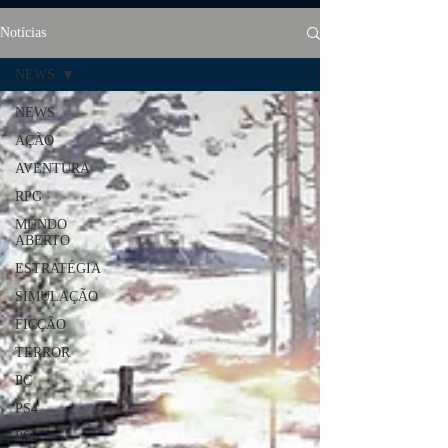
Notícias
NEWS
NEWS
AÇÃO
AVENTURA
RPG
MUNDO
ABERTO
ESTRATÉGIA
SIMULAÇÃO
FICÇÃO
TERROR
PC
PS4
PS5