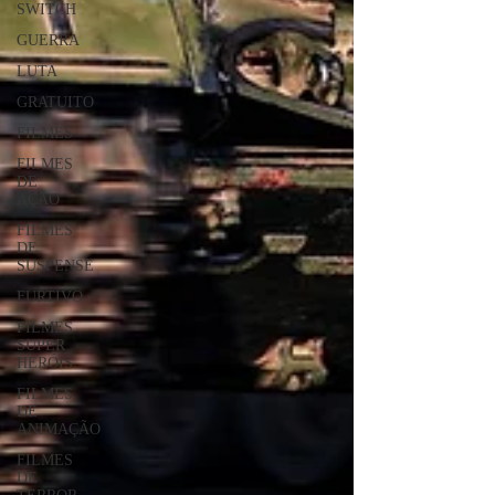
SWITCH
GUERRA
LUTA
GRATUITO
FILMES
FILMES
DE
AÇÃO
FILMES
DE
SUSPENSE
FURTIVO
FILMES
SUPER
HERÓIS
FILMES
DE
ANIMAÇÃO
FILMES
DE