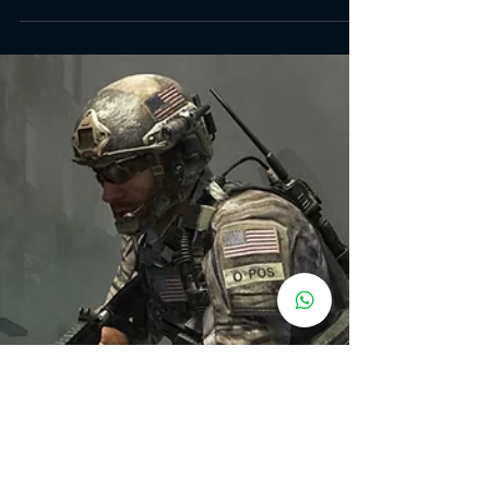
Call of Duty: Warzone Bug
nimação da máscara de gás
Quando você usa a máscara de gás, seu Operador
realmente tem que colocá-la toda vez que você entrar em
contato com os limites da zona de