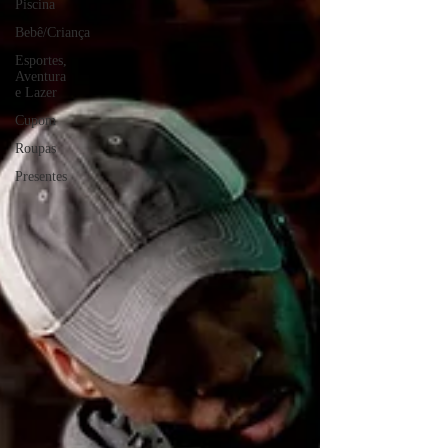
Piscina
Bebê/Criança
Esportes,
Aventura
e Lazer
Cupom
Roupas
Presentes