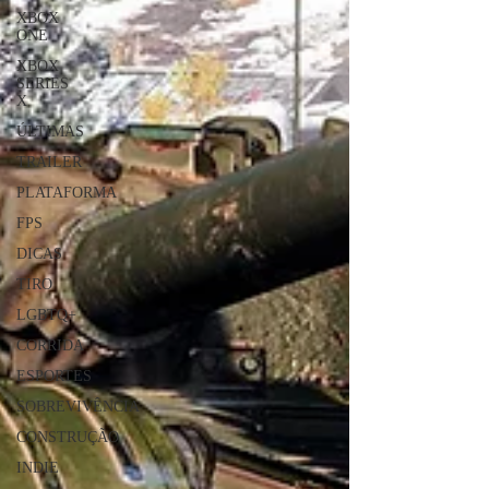
XBOX
ONE
XBOX
SERIES
X
ÚLTIMAS
TRAILER
PLATAFORMA
FPS
DICAS
TIRO
LGBTQ+
CORRIDA
ESPORTES
SOBREVIVÊNCIA
CONSTRUÇÃO
INDIE