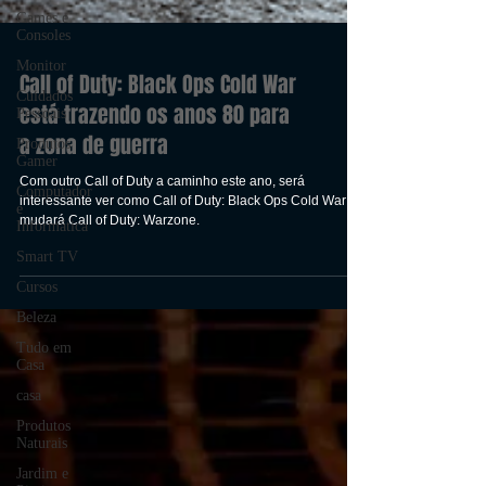
Games e
Consoles
Monitor
Cuidados
Pessoais
Produtos
Gamer
Call of Duty: Black Ops Cold War
Computador
está trazendo os anos 80 para
e
Informática
a zona de guerra
Smart TV
Com outro Call of Duty a caminho este ano, será
Cursos
interessante ver como Call of Duty: Black Ops Cold War
mudará Call of Duty: Warzone.
Beleza
Tudo em
Casa
casa
Produtos
Naturais
Jardim e