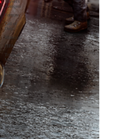
Marvel's
Avengers
Fortnite
Call of
Duty
Minecraft
FIFA
Trials of
Mana
Days
Gone
ANIMES
ANÁLISES
World of
Warcraft
Review e
Análise
Smartphone
Eletrônicos