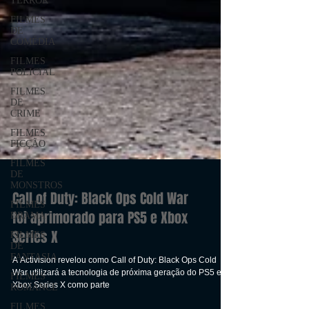
TERROR
FILMES
DE
COMÉDIA
FILMES
POLICIAL
FILMES
DE
CRIME
FILMES
FICÇÃO
FILMES
DE
MONSTROS
FILMES
DRAMA
Call of Duty: Black Ops Cold War
FILMES
foi aprimorado para PS5 e Xbox
DE
FANTASIA
Series X
FILMES
ROMANCE
A Activision revelou como Call of Duty: Black Ops Cold
War utilizará a tecnologia de próxima geração do PS5 e
FILMES