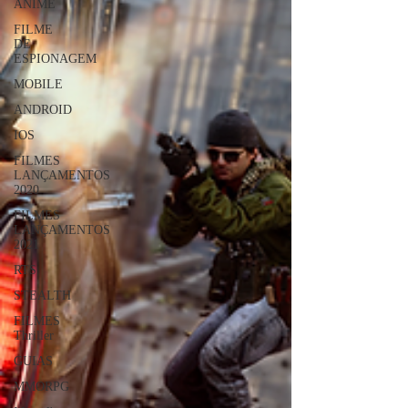
ANIME
FILME
DE
ESPIONAGEM
MOBILE
ANDROID
IOS
FILMES
LANÇAMENTOS
2020
FILMES
LANÇAMENTOS
2021
RTS
STEALTH
FILMES
Thriller
GUIAS
MMORPG