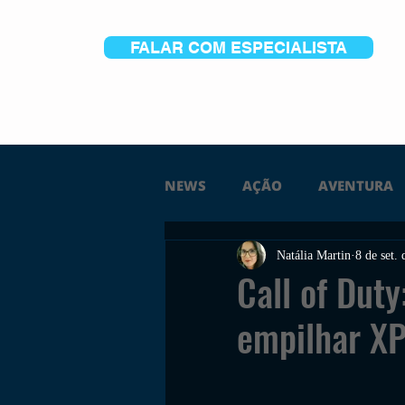
FALAR COM ESPECIALISTA
NEWS
AÇÃO
AVENTURA
Natália Martin
8 de set.
FICÇÃO
TERROR
PC
Call of Dut
empilhar X
TRAILER
PLATAFORMA
SOBREVIVÊNCIA
CONSTR