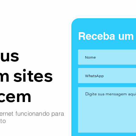
Receba um
us
m sites
ncem
ernet funcionando para
to