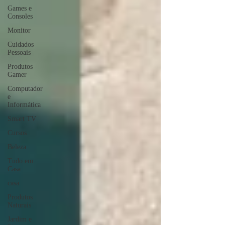
Games e
Consoles
Monitor
Cuidados
Pessoais
Produtos
Gamer
Computador
e
Informática
Smart TV
Cursos
Beleza
Tudo em
Casa
casa
Produtos
Naturais
Jardim e