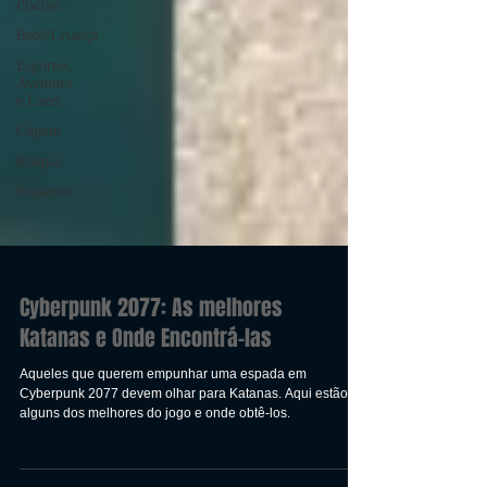
Piscina
Bebê/Criança
Esportes,
Aventura
e Lazer
Cupom
Roupas
Presentes
Cyberpunk 2077: As melhores
Katanas e Onde Encontrá-las
Aqueles que querem empunhar uma espada em
Cyberpunk 2077 devem olhar para Katanas. Aqui estão
alguns dos melhores do jogo e onde obtê-los.