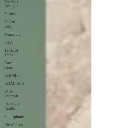
Marvel's
Avengers
Fortnite
Call of
Duty
Minecraft
FIFA
Trials of
Mana
Days
Gone
ANIMES
ANÁLISES
World of
Warcraft
Review e
Análise
Smartphone
Eletrônicos