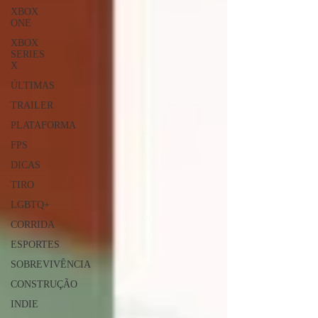
XBOX
ONE
XBOX
SERIES
X
ÚLTIMAS
TRAILER
PLATAFORMA
FPS
DICAS
TIRO
LGBTQ+
CORRIDA
ESPORTES
SOBREVIVÊNCIA
CONSTRUÇÃO
INDIE