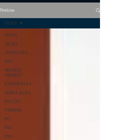
Notícias
NEWS
NEWS
AÇÃO
AVENTURA
RPG
MUNDO
ABERTO
ESTRATÉGIA
SIMULAÇÃO
FICÇÃO
TERROR
PC
PS4
PS5