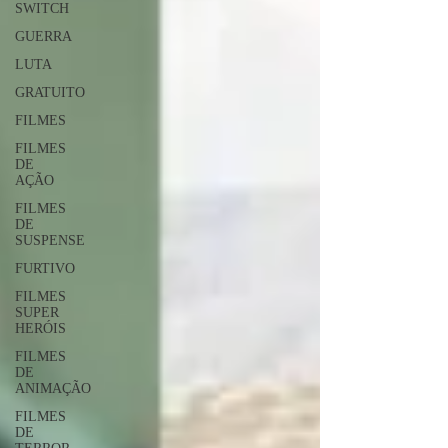
SWITCH
GUERRA
LUTA
GRATUITO
FILMES
FILMES
DE
AÇÃO
FILMES
DE
SUSPENSE
FURTIVO
FILMES
SUPER
HERÓIS
FILMES
DE
ANIMAÇÃO
FILMES
DE