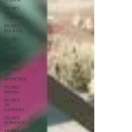
TERROR
FILMES
DE
COMÉDIA
FILMES
POLICIAL
FILMES
DE
CRIME
FILMES
FICÇÃO
FILMES
DE
MONSTROS
FILMES
DRAMA
FILMES
DE
FANTASIA
FILMES
ROMANCE
FILMES