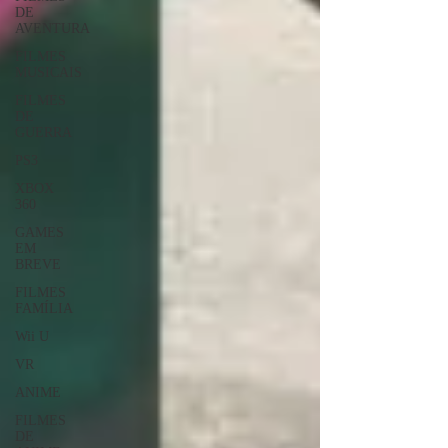
DE
AVENTURA
FILMES
MUSICAIS
FILMES
DE
GUERRA
PS3
XBOX
360
GAMES
EM
BREVE
FILMES
FAMÍLIA
Wii U
VR
ANIME
FILMES
DE