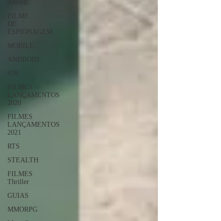
ANIME
FILME
DE
ESPIONAGEM
MOBILE
ANDROID
IOS
FILMES
LANÇAMENTOS
2020
FILMES
LANÇAMENTOS
2021
RTS
STEALTH
FILMES
Thriller
GUIAS
MMORPG