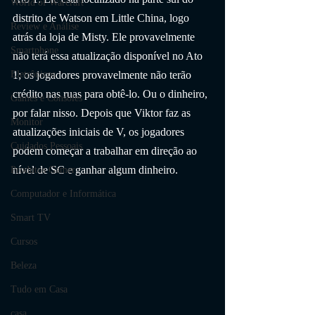
World of Warcraft
distrito de Watson em Little China, logo 
Review e Análise
atrás da loja de Misty. Ele provavelmente 
Smartphone
não terá essa atualização disponível no Ato 
Eletrônicos
1; os jogadores provavelmente não terão 
crédito nas ruas para obtê-lo. Ou o dinheiro, 
Games e Consoles
por falar nisso. Depois que Viktor faz as 
Monitor
atualizações iniciais de V, os jogadores 
Cuidados Pessoais
podem começar a trabalhar em direção ao 
nível de SC e ganhar algum dinheiro.
Produtos Gamer
Computador e Informática
Smart TV
Cursos
Beleza
Tudo em Casa
casa