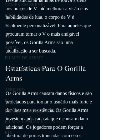
Desde adicionar lâminas de louva-a-deus 
GAMES EM BREVE
aos braços de V  até melhorar a visão e as 
FILMES FAMÍLIA
habilidades de luta, o corpo de V é 
totalmente personalizável. Para aqueles que 
Wii U
procuram tornar o V o mais amigável 
VR
possível, os Gorilla Arms são uma 
ANIME
atualização a ser buscada.
FILMES DE ANIME
Estatísticas Para O Gorilla 
FILME DE ESPIONAGEM
Arms
MOBILE
ANDROID
Os Gorilla Arms causam danos físicos e são 
IOS
projetados para tornar o usuário mais forte e 
dar-lhes mais resistência. Os Gorilla Arms 
FILMES LANÇAMENTOS 2020
investem após cada ataque e causam dano 
FILMES LANÇAMENTOS 2021
adicional. Os jogadores podem forçar a 
RTS
abertura de portas trancadas com esses 