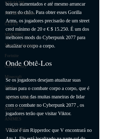
STEALTH
braços aumentados e até mesmo arrancar 
torres do chão. Para obter esses Gorilla 
FILMES Thriller
Arms, os jogadores precisarão de um street 
GUIAS
cred mínimo de 20 e € $ 15.250. É um dos 
MMORPG
melhores mods do Cyberpunk 2077 para 
Marvel's Avengers
atualizar o corpo a corpo.
Fortnite
Onde Obtê-Los
Call of Duty
Minecraft
Se os jogadores desejam atualizar suas 
FIFA
armas para o combate corpo a corpo, que é 
apenas uma das muitas maneiras de lidar 
Trials of Mana
com o combate no Cyberpunk 2077 , os 
Days Gone
jogadores terão que visitar Viktor. 
ANIMES
ANÁLISES
Viktor é um Ripperdoc que V encontrará no 
Ato 1. Ele está localizado na parte sul do 