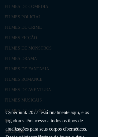
FILMES DE COMÉDIA
FILMES POLICIAL
FILMES DE CRIME
FILMES FICÇÃO
FILMES DE MONSTROS
FILMES DRAMA
FILMES DE FANTASIA
FILMES ROMANCE
FILMES DE AVENTURA
FILMES MUSICAIS
FILMES DE GUERRA
Cyberpunk 2077  está finalmente aqui, e os 
jogadores têm acesso a todos os tipos de 
PS3
atualizações para seus corpos cibernéticos. 
XBOX 360