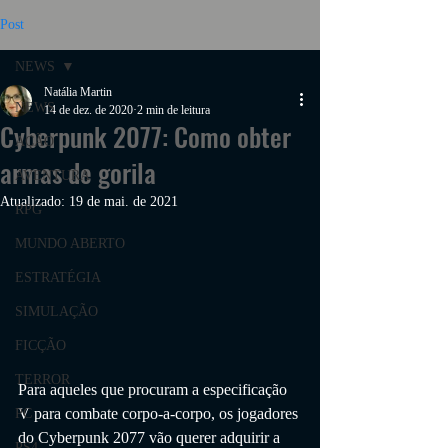
Post
NEWS
Natália Martin
NEWS
14 de dez. de 2020
2 min de leitura
Cyberpunk 2077: Como obter
AÇÃO
armas de gorila
AVENTURA
Atualizado:
19 de mai. de 2021
RPG
MUNDO ABERTO
ESTRATÉGIA
SIMULAÇÃO
FICÇÃO
TERROR
Para aqueles que procuram a especificação 
V para combate corpo-a-corpo, os jogadores 
PC
do Cyberpunk 2077 vão querer adquirir a 
PS4