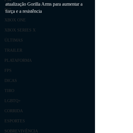
atualização Gorilla Arms para aumentar a 
PS5
força e a resistência
XBOX ONE
XBOX SERIES X
ÚLTIMAS
TRAILER
PLATAFORMA
FPS
DICAS
TIRO
LGBTQ+
CORRIDA
ESPORTES
SOBREVIVÊNCIA