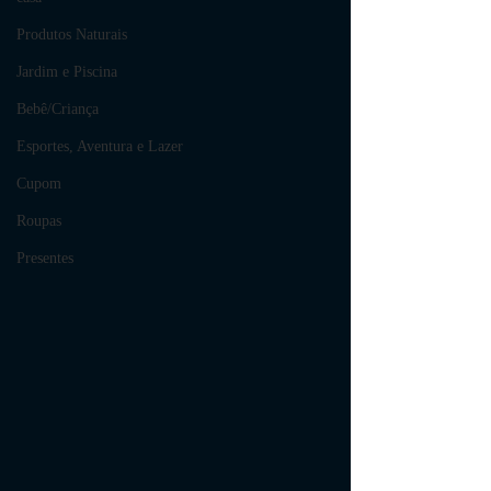
Produtos Naturais
Jardim e Piscina
Bebê/Criança
Esportes, Aventura e Lazer
Cupom
Roupas
Presentes