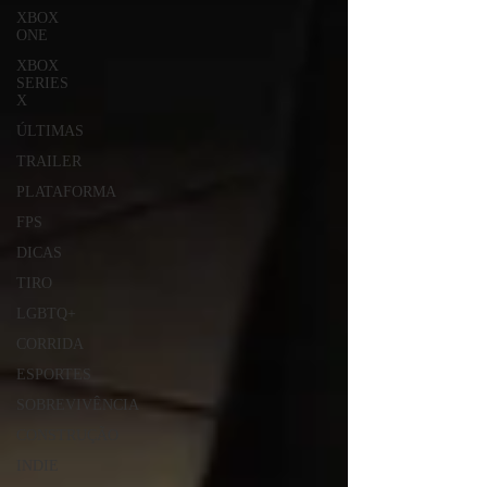
XBOX
ONE
XBOX
SERIES
X
ÚLTIMAS
TRAILER
PLATAFORMA
FPS
DICAS
TIRO
LGBTQ+
CORRIDA
ESPORTES
SOBREVIVÊNCIA
CONSTRUÇÃO
INDIE