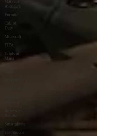
Marvel's
Avengers
Fortnite
Call of
Duty
Minecraft
FIFA
Trials of
Mana
Days
Gone
ANIMES
ANÁLISES
World of
Warcraft
Review e
Análise
Smartphone
Eletrônicos