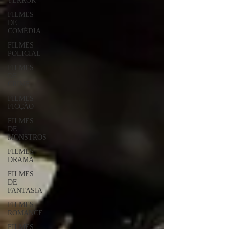
TERROR
FILMES
DE
COMÉDIA
FILMES
POLICIAL
FILMES
DE
CRIME
FILMES
FICÇÃO
FILMES
DE
MONSTROS
FILMES
DRAMA
FILMES
DE
FANTASIA
FILMES
ROMANCE
FILMES