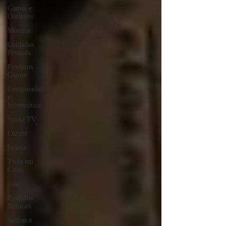
Games e
Consoles
Monitor
Cuidados
Pessoais
Produtos
Gamer
Computador
e
Informática
Smart TV
Cursos
Beleza
Tudo em
Casa
casa
Produtos
Naturais
Jardim e