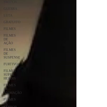
SWITCH
GUERRA
LUTA
GRATUITO
FILMES
FILMES
DE
AÇÃO
FILMES
DE
SUSPENSE
FURTIVO
FILMES
SUPER
HERÓIS
FILMES
DE
ANIMAÇÃO
FILMES
DE