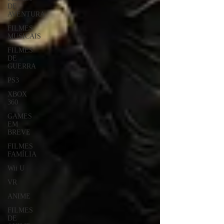
DE
AVENTURA
FILMES
MUSICAIS
FILMES
DE
GUERRA
PS3
XBOX
360
GAMES
EM
BREVE
FILMES
FAMÍLIA
Wii U
VR
ANIME
FILMES
DE