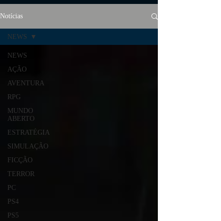
Notícias
NEWS
NEWS
AÇÃO
AVENTURA
RPG
MUNDO
ABERTO
ESTRATÉGIA
SIMULAÇÃO
FICÇÃO
TERROR
PC
PS4
PS5