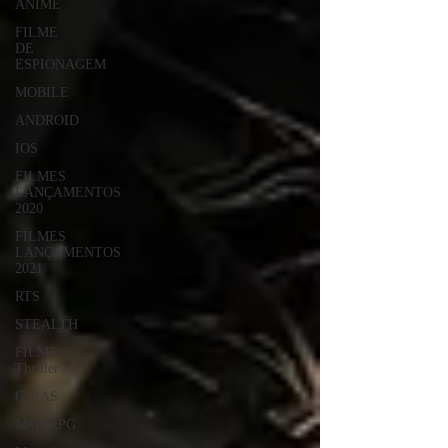
ANIME
FILME
DE
ESPIONAGEM
MOBILE
ANDROID
IOS
FILMES
LANÇAMENTOS
2020
FILMES
LANÇAMENTOS
2021
RTS
STEALTH
FILMES
Thriller
GUIAS
MMORPG