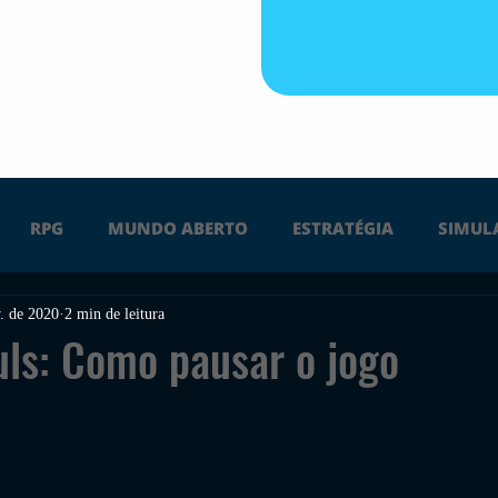
RPG
MUNDO ABERTO
ESTRATÉGIA
SIMUL
. de 2020
2 min de leitura
PS4
PS5
XBOX ONE
XBOX SERIES X
Ú
ls: Como pausar o jogo
FPS
DICAS
TIRO
LGBTQ+
CORRIDA
UÇÃO
INDIE
SWITCH
GUERRA
LUTA