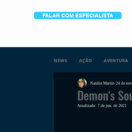
FALAR COM ESPECIALISTA
NEWS
AÇÃO
AVENTURA
Natália Martin
24 de nov
FICÇÃO
TERROR
PC
Demon's Sou
Atualizado:
7 de jun. de 2021
TRAILER
PLATAFORMA
SOBREVIVÊNCIA
CONSTR