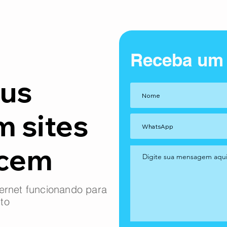
Receba um
us
m sites
ncem
ernet funcionando para
to