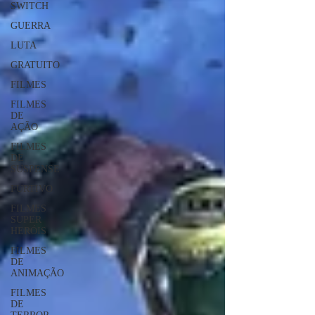
SWITCH
GUERRA
LUTA
GRATUITO
FILMES
FILMES
DE
AÇÃO
FILMES
DE
SUSPENSE
FURTIVO
FILMES
SUPER
HERÓIS
FILMES
DE
ANIMAÇÃO
FILMES
DE