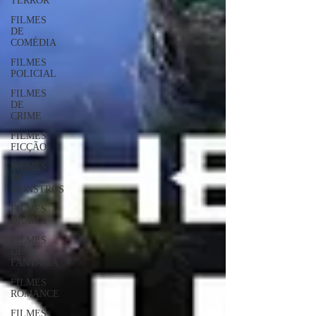
TERROR
FILMES
DE
COMÉDIA
FILMES
POLICIAL
FILMES
DE
CRIME
FILMES
FICÇÃO
FILMES
DE
MONSTROS
FILMES
DRAMA
FILMES
DE
FANTASIA
FILMES
ROMANCE
FILMES