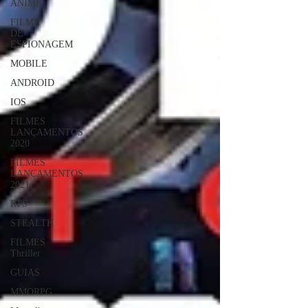
ANIME
FILME
DE
ESPIONAGEM
MOBILE
ANDROID
IOS
FILMES
LANÇAMENTOS
2020
FILMES
LANÇAMENTOS
2021
RTS
STEALTH
FILMES
Thriller
GUIAS
MMORPG