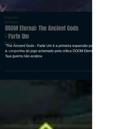
Piscina
Bebê/Criança
Esportes,
Aventura
e Lazer
Cupom
DOOM Eternal: The Ancient Gods
Roupas
- Parte Um
Presentes
"The Ancient Gods - Parte Um é a primeira expansão para
a campanha do jogo aclamado pela crítica DOOM Eternal.
Sua guerra não acabou