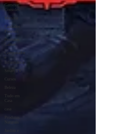
Games e
Consoles
Monitor
Cuidados
Pessoais
Produtos
Gamer
Computador
e
Informática
Smart TV
Cursos
Beleza
Tudo em
Casa
casa
Produtos
Naturais
Jardim e