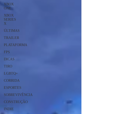
XBOX
ONE
XBOX
SERIES
X
ÚLTIMAS
TRAILER
PLATAFORMA
FPS
DICAS
TIRO
LGBTQ+
CORRIDA
ESPORTES
SOBREVIVÊNCIA
CONSTRUÇÃO
INDIE