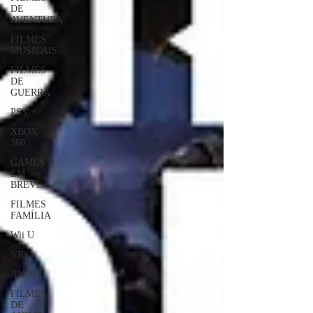
DE
AVENTURA
FILMES
MUSICAIS
FILMES
DE
GUERRA
PS3
XBOX
360
GAMES
EM
BREVE
FILMES
FAMÍLIA
Wii U
VR
ANIME
FILMES
DE