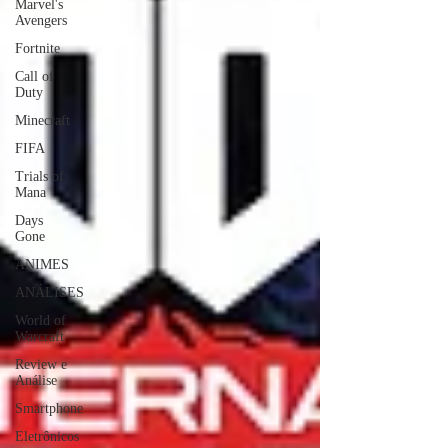
Marvel's
Avengers
Fortnite
Call of
Duty
Minecraft
FIFA
Trials of
Mana
Days
Gone
ANIMES
ANÁLISES
World of
Warcraft
Review e
Análise
Smartphone
Eletrônicos