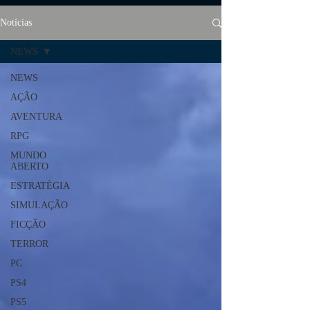
Notícias
NEWS
NEWS
AÇÃO
AVENTURA
RPG
MUNDO
ABERTO
ESTRATÉGIA
SIMULAÇÃO
FICÇÃO
TERROR
PC
PS4
PS5