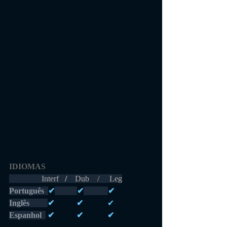
IDIOMAS 
                Interf  
 /    
Dub    /     Leg
Português 
✔
✔
✔
Inglês         
✔           ✔            
✔
Espanhol  
 ✔           ✔            ✔