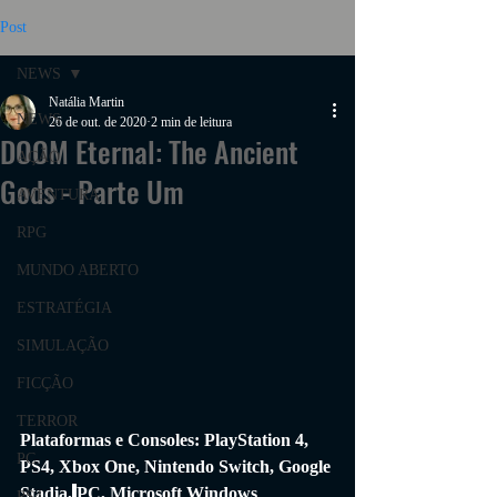
Post
NEWS
Natália Martin
NEWS
26 de out. de 2020
2 min de leitura
DOOM Eternal: The Ancient
AÇÃO
Gods - Parte Um
AVENTURA
RPG
MUNDO ABERTO
ESTRATÉGIA
SIMULAÇÃO
FICÇÃO
TERROR
Plataformas e Consoles: 
PlayStation 4, 
PC
PS4, Xbox One, Nintendo Switch, Google 
Stadia,
PC, Microsoft Windows
PS4