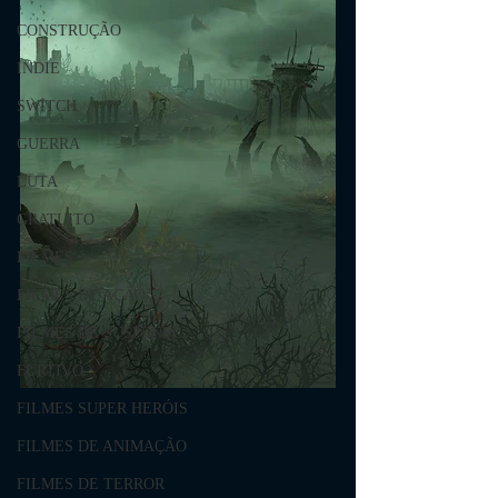
CONSTRUÇÃO
INDIE
SWITCH
GUERRA
LUTA
GRATUITO
FILMES
FILMES DE AÇÃO
FILMES DE SUSPENSE
FURTIVO
FILMES SUPER HERÓIS
FILMES DE ANIMAÇÃO
FILMES DE TERROR