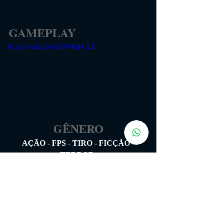
GAMEPLAY
https://youtu.be/atDW98q4_LE
GÊNERO
AÇÃO - FPS - TIRO - FICÇÃO -
TERROR