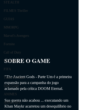
STEALTH
FILMES Thriller
GUIAS
MMORPG
Marvel's Avengers
Fortnite
Call of Duty
SOBRE O GAME                
Minecraft
FIFA
"The Ancient Gods - Parte Um é a primeira 
Trials of Mana
expansão para a campanha do jogo 
Days Gone
aclamado pela crítica DOOM Eternal.
ANIMES
Sua guerra não acabou ... executando um 
ANÁLISES
Khan Maykr acarretou um desequilíbrio no 