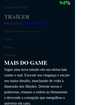
94
%
Produtos Naturais
TRAILER
Jardim e Piscina
Bebê/Criança
https://youtu.be/HyOelrBA8A8
Esportes, Aventura e Lazer
Cupom
Roupas
Presentes
MAIS DO GAME
Jogue uma nova missão em sua eterna luta 
contra o mal. Execute sua vingança e encare 
seu maior desafio, marchando de volta à 
dimensão dos Maykrs. Derrote novas e 
poderosas, restaure a ordem ao firmamento 
e desvende a corrupção que mergulhou o 
universo em caos.