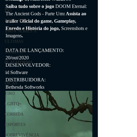
Saiba tudo sobre o jogo 
DOOM Eternal: 
PS5
The Ancient Gods - Parte Um
: Assista ao 
XBOX ONE
trailer Oficial do game, Gameplay, 
Enredo e História do jogo, 
Screenshots e 
XBOX SERIES X
Imagens
.
ÚLTIMAS
DATA DE LANÇAMENTO:
TRAILER
20/out/2020
PLATAFORMA
DESENVOLVEDOR:
id Software
FPS
DISTRIBUIDORA:
DICAS
Bethesda Softworks
TIRO
LGBTQ+
CORRIDA
ESPORTES
SOBREVIVÊNCIA