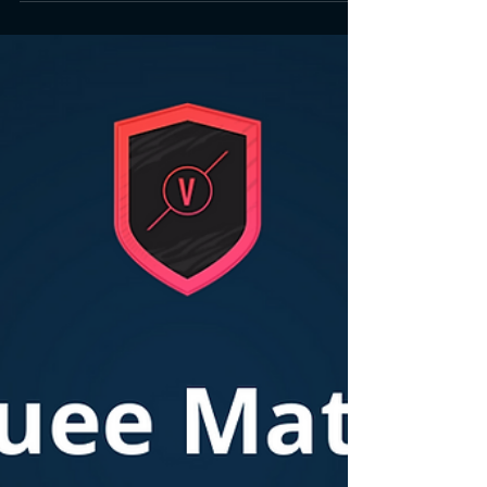
carreira
Saiba exatamente quanto custa adquirir os melhores
jogadores jovens do FIFA 21. A lista dos melhores jovens
jogadores do FIFA 21 está...