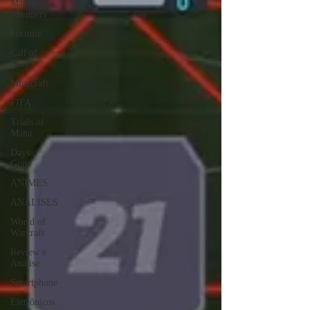
Marvel's
Avengers
Fortnite
Call of
Duty
Minecraft
FIFA
Trials of
Mana
Days
Gone
ANIMES
ANÁLISES
World of
Warcraft
Review e
Análise
Smartphone
Eletrônicos