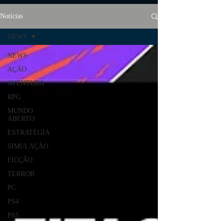
Notícias
NEWS
NEWS
AÇÃO
AVENTURA
RPG
MUNDO
ABERTO
ESTRATÉGIA
SIMULAÇÃO
FICÇÃO
TERROR
PC
PS4
PS5