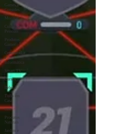
Games e
Consoles
Monitor
Cuidados
Pessoais
Produtos
Gamer
Computador
e
Informática
Smart TV
Cursos
Beleza
Tudo em
Casa
casa
Produtos
Naturais
Jardim e