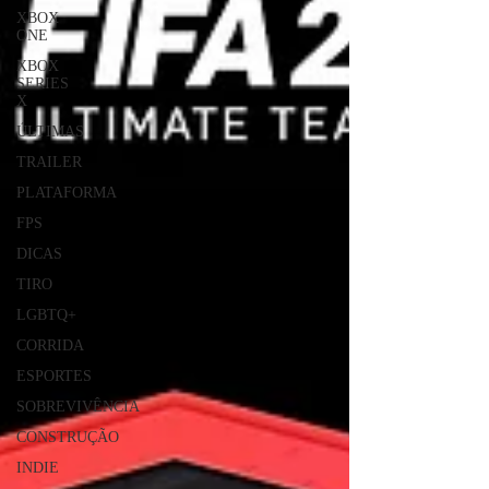
XBOX
ONE
XBOX
SERIES
X
ÚLTIMAS
TRAILER
PLATAFORMA
FPS
DICAS
TIRO
LGBTQ+
CORRIDA
ESPORTES
SOBREVIVÊNCIA
CONSTRUÇÃO
INDIE