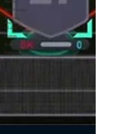
Piscina
Bebê/Criança
Esportes,
Aventura
e Lazer
Cupom
Roupas
Presentes