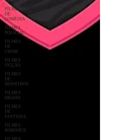
TERROR
FILMES
DE
COMÉDIA
FILMES
POLICIAL
FILMES
DE
CRIME
FILMES
FICÇÃO
FILMES
DE
MONSTROS
FILMES
DRAMA
FILMES
DE
FANTASIA
FILMES
ROMANCE
FILMES