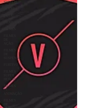
SWITCH
GUERRA
LUTA
GRATUITO
FILMES
FILMES
DE
AÇÃO
FILMES
DE
SUSPENSE
FURTIVO
FILMES
SUPER
HERÓIS
FILMES
DE
ANIMAÇÃO
FILMES
DE