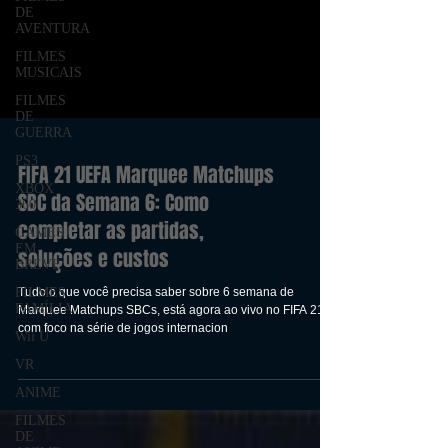
DE
AVENTURA
FILMES
MUSICAIS
FILMES
DE
GUERRA
PS3
XBOX
360
FIFA 21 UEFA Marquee Matchups
GAMES
SBC da Semana 6: Como
EM
completar as partidas,
BREVE
soluções e custos
FILMES
FAMÍLIA
Tudo o que você precisa saber sobre 6 semana de
Wii U
Marquee Matchups SBCs, está agora ao vivo no FIFA 21,
VR
com foco na série de jogos internacion
ANIME
FILMES
DE