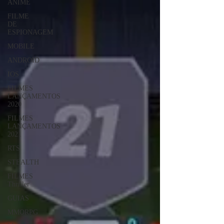
ANIME
FILME
DE
ESPIONAGEM
MOBILE
ANDROID
IOS
FILMES
LANÇAMENTOS
2020
FILMES
LANÇAMENTOS
2021
RTS
STEALTH
FILMES
Thriller
GUIAS
MMORPG