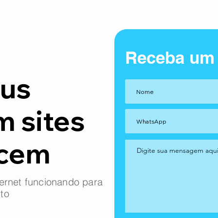
Receba um
us
m sites
ncem
ernet funcionando para
to