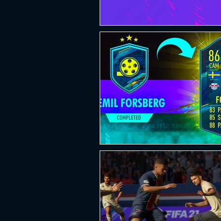
PLATAFORMA
FPS
D
ESPORTES
SOBREVIVÊNCI
GUERRA
LUTA
GRAT