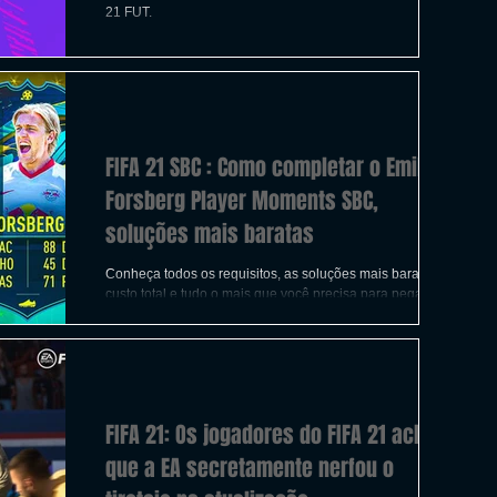
ICAS
TIRO
LGBTQ+
CORRIDA
21 FUT.
A
CONSTRUÇÃO
INDIE
SWITCH
FIFA 21 SBC : Como completar o Emil
UITO
FILMES
Forsberg Player Moments SBC,
soluções mais baratas
Conheça todos os requisitos, as soluções mais baratas, o
custo total e tudo o mais que você precisa para pegar o
card especial Emil Forsberg
FIFA 21: Os jogadores do FIFA 21 acham
que a EA secretamente nerfou o