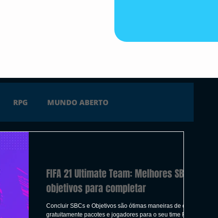
RPG
MUNDO ABERTO
FICÇÃO
TERROR
PC
PS4
FIFA 21 Ultimate Team: Melhores SBCs e
 SERIES X
ÚLTIMAS
TRAILER
objetivos para completar
Concluir SBCs e Objetivos são ótimas maneiras de obter
gratuitamente pacotes e jogadores para o seu time FIFA