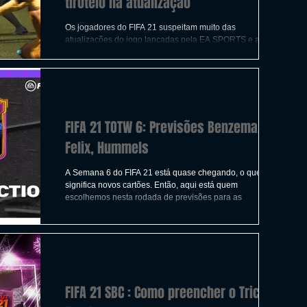
tiroteio na atualização
Os jogadores do FIFA 21 suspeitam muito das
atualizações do jogo lançadas pela EA SPORTS e agora
acham que os tiros podem ter sido secretame
FIFA 21 TOTW 6: Previsões Benzema,
Felix, Hummels
A Semana 6 do FIFA 21 está quase chegando, o que
significa novos cartões. Então, aqui está quem
escolhemos nesta rodada de previsões para as
FIFA 21 SBC : Como preencher o Trick or