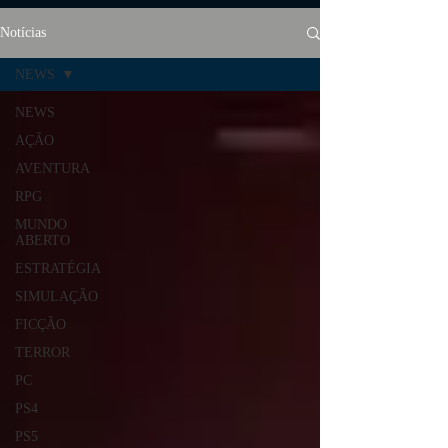
Notícias
NEWS
NEWS
AÇÃO
AVENTURA
RPG
MUNDO
ABERTO
ESTRATÉGIA
SIMULAÇÃO
FICÇÃO
TERROR
PC
PS4
PS5