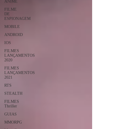
ANIME
FILME
DE
ESPIONAGEM
MOBILE
ANDROID
IOS
FILMES
LANÇAMENTOS
2020
FILMES
LANÇAMENTOS
2021
RTS
STEALTH
FILMES
Thriller
GUIAS
MMORPG