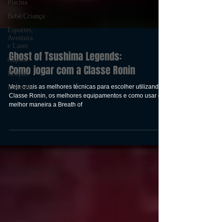
Piscina
Bebê/Criança
Esportes,
Aventura
e Lazer
Cupom
Ghost of Tsushima Legends:
Roupas
Como jogar com a Classe Ronin
Presentes
Veja quais as melhores técnicas para escolher utilizando a
Classe Ronin, os melhores equipamentos e como usar da
melhor maneira a Breath of