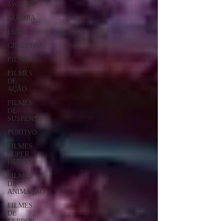
SWITCH
GUERRA
LUTA
GRATUITO
FILMES
FILMES
DE
AÇÃO
FILMES
DE
SUSPENSE
FURTIVO
FILMES
SUPER
HERÓIS
FILMES
DE
ANIMAÇÃO
FILMES
DE