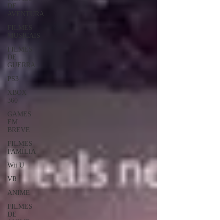
DE
AVENTURA
FILMES
MUSICAIS
FILMES
DE
GUERRA
PS3
XBOX
360
GAMES
EM
BREVE
FILMES
FAMÍLIA
Wii U
VR
ANIME
FILMES
DE