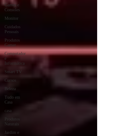
Games e
Consoles
Monitor
Cuidados
Pessoais
Produtos
Gamer
Computador
e
Informática
Smart TV
Cursos
Beleza
Tudo em
Casa
casa
Produtos
Naturais
Jardim e