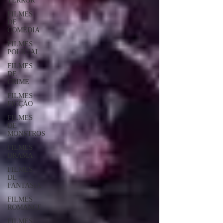
TERROR
FILMES
DE
COMÉDIA
FILMES
POLICIAL
FILMES
DE
CRIME
FILMES
FICÇÃO
FILMES
DE
MONSTROS
FILMES
DRAMA
FILMES
DE
FANTASIA
FILMES
ROMANCE
FILMES