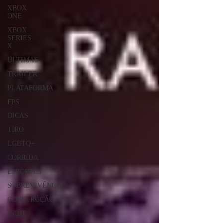
XBOX
ONE
XBOX
SERIES
X
ÚLTIMAS
TRAILER
PLATAFORMA
FPS
DICAS
TIRO
LGBTQ+
CORRIDA
ESPORTES
SOBREVIVÊNCIA
CONSTRUÇÃO
INDIE