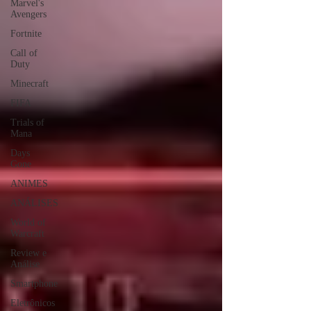
Marvel's
Avengers
Fortnite
Call of
Duty
Minecraft
FIFA
Trials of
Mana
Days
Gone
ANIMES
ANÁLISES
World of
Warcraft
Review e
Análise
Smartphone
Eletrônicos