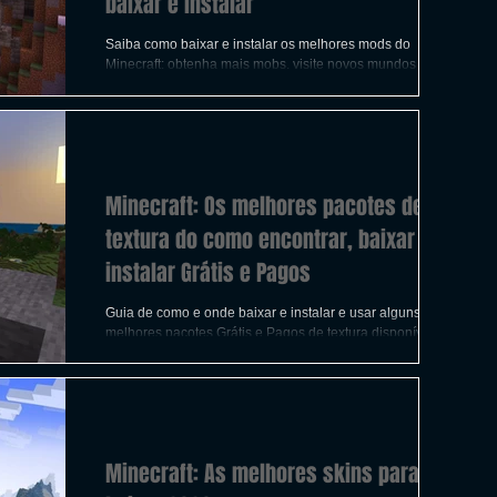
baixar e instalar
Saiba como baixar e instalar os melhores mods do
Minecraft: obtenha mais mobs, visite novos mundos e
experimente experiências completamente
Minecraft: Os melhores pacotes de
textura do como encontrar, baixar e
instalar Grátis e Pagos
Guia de como e onde baixar e instalar e usar alguns dos
melhores pacotes Grátis e Pagos de textura disponíveis
para Minecraft .
Minecraft: As melhores skins para