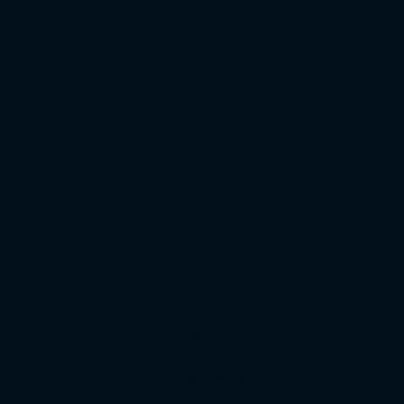
Institucional
Expressão Sites
G3 Marketing e Publicidade
Cnpj: 51.456.816/0001-65