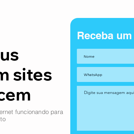
Receba um
us
m sites
ncem
ernet funcionando para
to