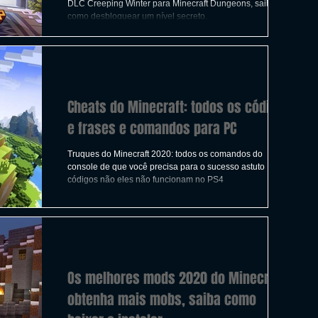
ICAS
TIRO
LGBTQ+
CORRIDA
DLC Creeping Winter para Minecraft Dungeons, saiba
como desbloquear um nível secreto.
A
CONSTRUÇÃO
INDIE
SWITCH
Cheats do Minecraft: todos os códigos
UITO
FILMES
e frases e comandos para PC
Truques do Minecraft 2020: todos os comandos do
console de que você precisa para o sucesso astuto Este
códigos não eles não funcionam no PS4
Os melhores mods 2020 do Minecraft:
obtenha mais mobs, saiba como