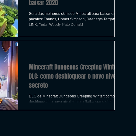
baixar 2020
Guia das melhores skins do Minecraft para baixar os
pacotes: Thanos, Homer Simpson, Daenerys Targaryen,
LINK, Yoda, Woody, Pato Donald
Minecraft Dungeons Creeping Winter
DLC: como desbloquear o novo nível
secreto
DLC de Minecraft Dungeons Creeping Winter: como
desbloquear o novo nível secreto Saiba como obter este
nível, Lost Settlement, os jogadores