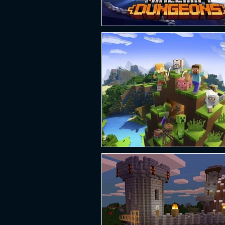
PLATAFORMA
FPS
D
ESPORTES
SOBREVIVÊNCI
GUERRA
LUTA
GRAT