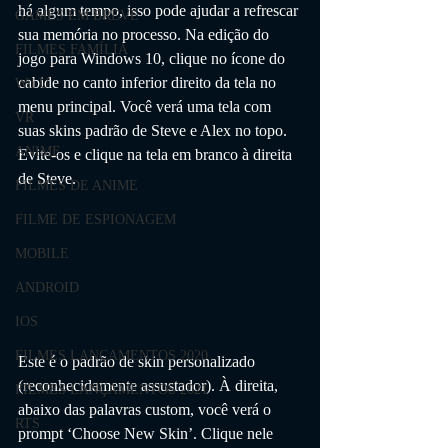
há algum tempo, isso pode ajudar a refrescar 
GAMES EM BREVE
sua memória no processo. Na edição do 
FILMES FAMÍLIA
jogo para Windows 10, clique no ícone do 
cabide no canto inferior direito da tela no 
Wii U
menu principal. Você verá uma tela com 
VR
suas skins padrão de Steve e Alex no topo. 
ANIME
Evite-os e clique na tela em branco à direita 
de Steve.
FILMES DE ANIME
FILME DE ESPIONAGEM
MOBILE
ANDROID
IOS
FILMES LANÇAMENTOS 2020
Este é o padrão de skin personalizado 
(reconhecidamente assustador). À direita, 
FILMES LANÇAMENTOS 2021
abaixo das palavras custom, você verá o 
RTS
prompt ‘Choose New Skin’. Clique nele 