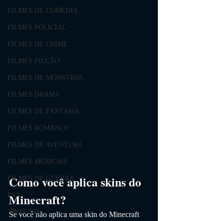
FILMES DE COMÉDIA
FILMES POLICIAL
FILMES DE CRIME
FILMES FICÇÃO
FILMES DE MONSTROS
FILMES DRAMA
FILMES DE FANTASIA
FILMES ROMANCE
FILMES DE AVENTURA
FILMES MUSICAIS
Como você aplica skins do 
FILMES DE GUERRA
Minecraft?
PS3
XBOX 360
Se você não aplica uma skin do Minecraft 