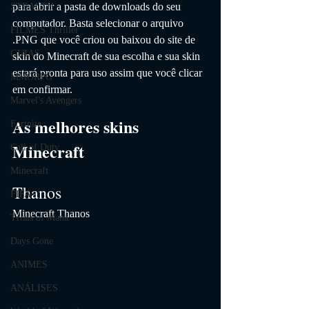
para abrir a pasta de downloads do seu 
STEALTH
computador. Basta selecionar o arquivo 
FILMES Thriller
.PNG que você criou ou baixou do site de 
GUIAS
skin do Minecraft de sua escolha e sua skin 
estará pronta para uso assim que você clicar 
MMORPG
em confirmar.
Marvel's Avengers
As melhores skins 
Fortnite
Minecraft
Call of Duty
Minecraft
Thanos
FIFA
Minecraft Thanos
Trials of Mana
Days Gone
ANIMES
ANÁLISES