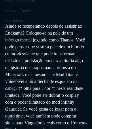
World of Warcraft
Review e Análise
Smartphone
Ainda se recuperando depois de assistir ao 
Eletrônicos
Endgame? Coloque-se na pele de um 
inimigo mortal jogando como Thanos. Você 
Games e Consoles
pode pensar que vestir a pele de um híbrido 
Monitor
eterno-desviante que pode transformar 
Cuidados Pessoais
metade da população em cinzas tiraria algo 
da história dos trapos para a riqueza do 
Produtos Gamer
Minecraft, mas mesmo The Mad Titan é 
Computador e Informática
vulnerável a uma flecha de esqueleto na 
cabeça (* olha para Thor *) nesta realidade 
Smart TV
limitada. Você pode até dobrar o cosplay 
Cursos
com o poder ilimitado do mod Infinity 
Beleza
Gauntlet. Se você gosta de jogar para o 
outro time, você também pode comprar 
Tudo em Casa
skins para Vingadores reais como o Homem-
casa