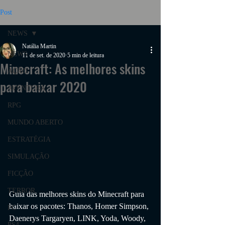
Post
NEWS
Natália Martin
NEWS
11 de set. de 2020
5 min de leitura
Minecraft: As melhores skins
AÇÃO
para baixar 2020
AVENTURA
RPG
MUNDO ABERTO
ESTRATÉGIA
SIMULAÇÃO
FICÇÃO
TERROR
Guia das melhores skins do Minecraft para 
baixar os pacotes: Thanos, Homer Simpson, 
PC
Daenerys Targaryen, LINK, Yoda, Woody, 
PS4