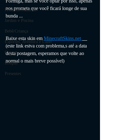
Formiga, mas se você optar por isso, apenas 
nos prometa que você ficará longe de sua 
Produtos Naturais
bunda ...
Jardim e Piscina
Bebê/Criança
Baixe esta skin em 
Minecraft
Skins.net 
Esportes, Aventura e Lazer
(este link estva com problema,s até a data 
Cupom
desta postagem, esperamos que volte ao 
normal o mais breve possível)
Roupas
Presentes