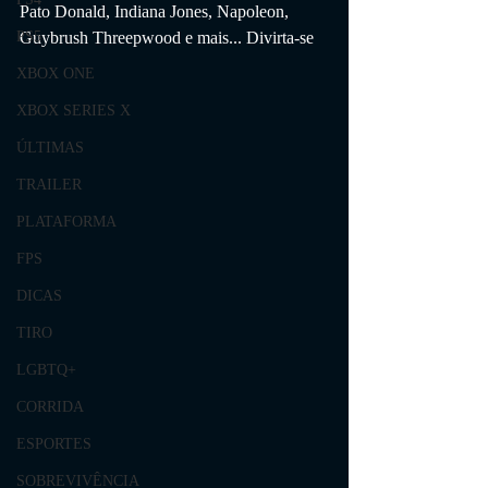
Pato Donald, Indiana Jones, Napoleon, 
Guybrush Threepwood e mais... Divirta-se 
PS5
XBOX ONE
XBOX SERIES X
ÚLTIMAS
TRAILER
PLATAFORMA
FPS
DICAS
TIRO
LGBTQ+
CORRIDA
ESPORTES
SOBREVIVÊNCIA