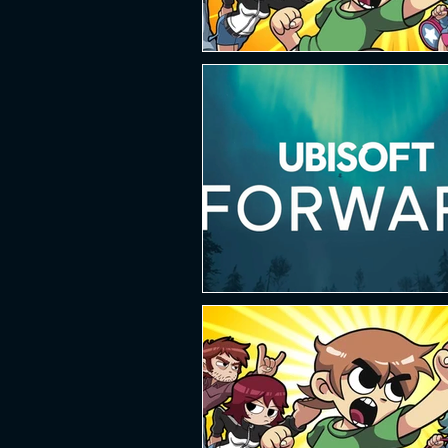
PLATAFORMA
FPS
D
ESPORTES
SOBREVIVÊNCI
GUERRA
LUTA
GRAT