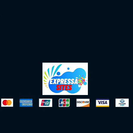
Prestação do serviço
com
Métodos de Pagamentos: Cartão de Crédito,
-
boleto e Pix
enido
s - São
Copyright © 2025 Expressão Sites, Todos os
Direitos Reservados.