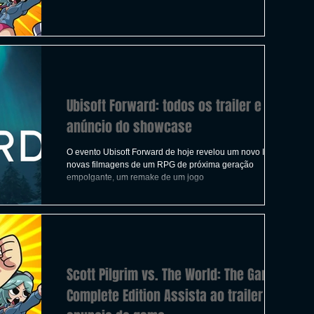
ICAS
TIRO
LGBTQ+
CORRIDA
A
CONSTRUÇÃO
INDIE
SWITCH
Ubisoft Forward: todos os trailer e
UITO
FILMES
anúncio do showcase
O evento Ubisoft Forward de hoje revelou um novo IP,
novas filmagens de um RPG de próxima geração
empolgante, um remake de um jogo
Scott Pilgrim vs. The World: The Game
Complete Edition Assista ao trailer de