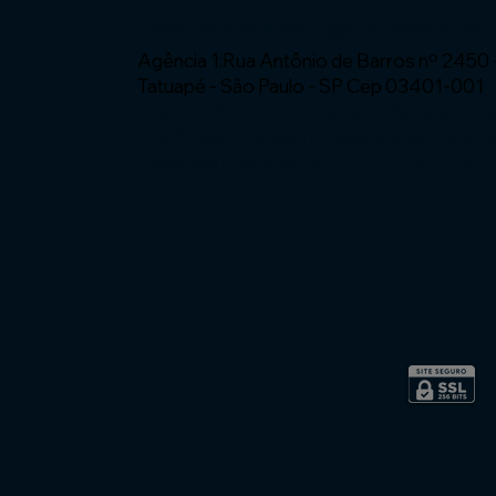
Email:
wix.atendimento@expressaosites.
Agência 1:Rua Antônio de Barros nº 2450 
Tatuapé - São Paulo - SP Cep 03401-001
Agência 2: Av Alfredo Ignacio Nogueira P
nº335 Sala 706 Bairro: Residencial Aquariu
José dos Campos - SP CEP 12.246-000