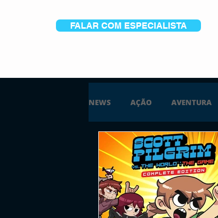
FALAR COM ESPECIALISTA
NEWS
AÇÃO
AVENTURA
ESTRATÉGIA
SIMULAÇÃO
PS5
XBOX ONE
XBOX