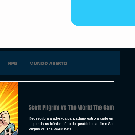
RPG
MUNDO ABERTO
FICÇÃO
TERROR
PC
PS4
Scott Pilgrim vs The World The Game
 SERIES X
ÚLTIMAS
TRAILER
Redescubra a adorada pancadaria estilo arcade em 2D
inspirada na icônica série de quadrinhos e filme Scott
Pilgrim vs. The World neta