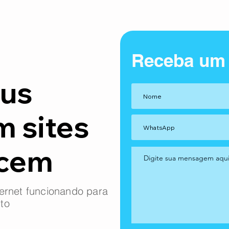
Receba um
us
m sites
ncem
ernet funcionando para
to