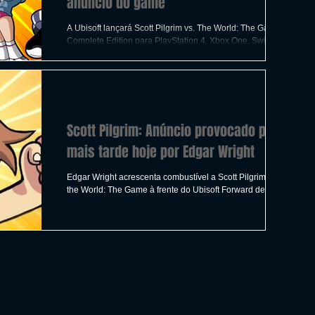
anuncio do game
A Ubisoft lançará Scott Pilgrim vs. The World: The Game
Complete Edition para PlayStation 4, Xbox One, Switch,
PC via Uplay e Stadia
Scott Pilgrim: Anúncio provocado para
mais tarde hoje por Edgar Wright
Edgar Wright acrescenta combustível a Scott Pilgrim vs.
the World: The Game à frente do Ubisoft Forward de hoje.