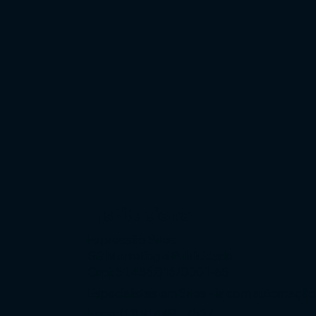
Institucional
Expressão Sites
G3 Marketing e Publicidade
Cnpj: 51.456.816/0001-65
Especialistas em Sites - ia com automaçã
Fone: (11) 91449 - 7537