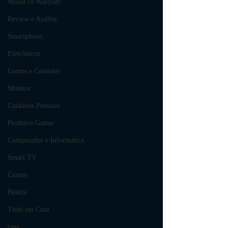
World of Warcraft
Review e Análise
Smartphone
Eletrônicos
Games e Consoles
Monitor
Cuidados Pessoais
Produtos Gamer
Computador e Informática
Smart TV
Cursos
Beleza
Tudo em Casa
casa