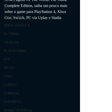
Complete Edition
, saiba um pouco mais 
PS5
sobre o game para 
PlayStation 4, Xbox 
XBOX ONE
One, Switch, PC via Uplay e Stadia
XBOX SERIES X
ÚLTIMAS
TRAILER
PLATAFORMA
FPS
DICAS
TIRO
LGBTQ+
CORRIDA
ESPORTES
SOBREVIVÊNCIA