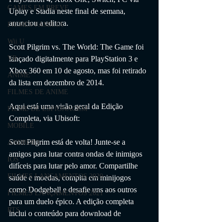
GAMES EM BREVE
Uplay e Stadia neste final de semana, 
anunciou a editora.
FILMES FAMÍLIA
Wii U
Scott Pilgrim vs. The World: The Game foi 
lançado digitalmente para PlayStation 3 e 
VR
Xbox 360 em 10 de agosto, mas foi retirado 
ANIME
da lista em dezembro de 2014.
FILMES DE ANIME
Aqui está uma visão geral da Edição 
FILME DE ESPIONAGEM
Completa, via Ubisoft:
MOBILE
Scott Pilgrim está de volta! Junte-se a 
ANDROID
amigos para lutar contra ondas de inimigos 
IOS
difíceis para lutar pelo amor. Compartilhe 
FILMES LANÇAMENTOS 2020
saúde e moedas, compita em minijogos 
como Dodgeball e desafie uns aos outros 
FILMES LANÇAMENTOS 2021
para um duelo épico. A edição completa 
RTS
inclui o conteúdo para download de 