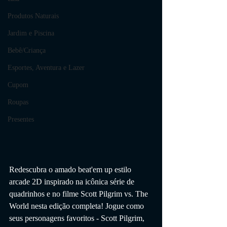
Produtos Naturais
Jardim e Piscina
Bebê/Criança
Esportes, Aventura e Lazer
Cupom
Roupas
Presentes
Redescubra o amado beat'em up estilo 
arcade 2D inspirado na icônica série de 
quadrinhos e no filme Scott Pilgrim vs. The 
World nesta edição completa! Jogue como 
seus personagens favoritos - Scott Pilgrim, 