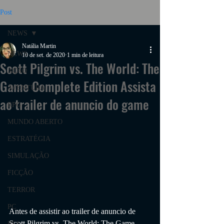
Post
NEWS
Natália Martin
NEWS
10 de set. de 2020
1 min de leitura
Scott Pilgrim vs. The World: The
AÇÃO
Game Complete Edition Assista
AVENTURA
ao trailer de anuncio do game
RPG
MUNDO ABERTO
ESTRATÉGIA
SIMULAÇÃO
FICÇÃO
TERROR
PC
Antes de assistir ao trailer de anuncio de 
Scott Pilgrim vs. The World: The Game 
PS4