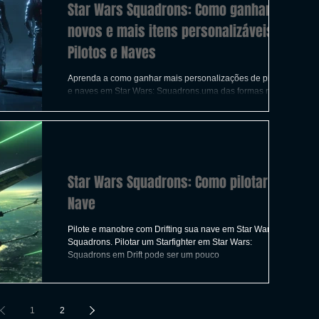
Star Wars Squadrons: Como ganhar
novos e mais itens personalizáveis de
Pilotos e Naves
Aprenda a como ganhar mais personalizações de pilotos
e naves em Star Wars: Squadrons,uma das formas mais
fáceis é ganhando Glória, vamos
Star Wars Squadrons: Como pilotar sua
Nave
Pilote e manobre com Drifting sua nave em Star Wars:
Squadrons. Pilotar um Starfighter em Star Wars:
Squadrons em Drift pode ser um pouco
1
2