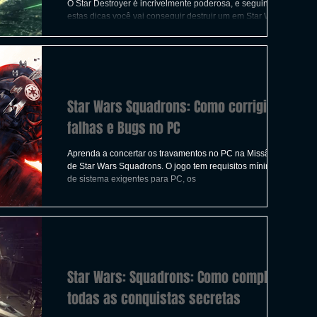
ICAS
TIRO
LGBTQ+
CORRIDA
O Star Destroyer é incrivelmente poderosa, e seguindo
estas dicas você vai conseguir destruir um em Star War:
Squadrons
A
CONSTRUÇÃO
INDIE
SWITCH
Star Wars Squadrons: Como corrigir
UITO
FILMES
falhas e Bugs no PC
Aprenda a concertar os travamentos no PC na Missão 2
de Star Wars Squadrons. O jogo tem requisitos mínimos
de sistema exigentes para PC, os
Star Wars: Squadrons: Como completar
todas as conquistas secretas