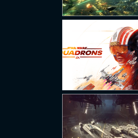
PLATAFORMA
FPS
D
ESPORTES
SOBREVIVÊNCI
GUERRA
LUTA
GRAT