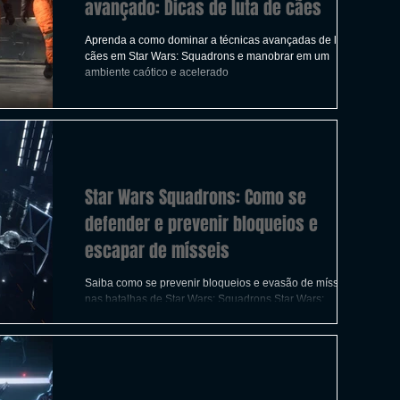
avançado: Dicas de luta de cães
Aprenda a como dominar a técnicas avançadas de luta de
cães em Star Wars: Squadrons e manobrar em um
ambiente caótico e acelerado
Star Wars Squadrons: Como se
defender e prevenir bloqueios e
escapar de mísseis
Saiba como se prevenir bloqueios e evasão de mísseis
nas batalhas de Star Wars: Squadrons Star Wars:
Squadrons é exclusivo para experiência