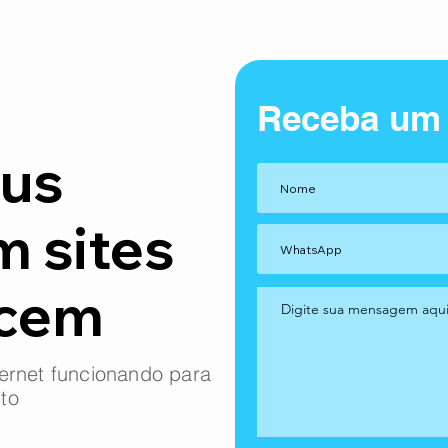
Receba um
us
m sites
ncem
ernet funcionando para
to