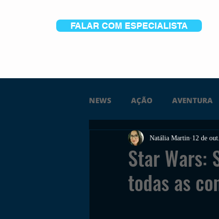
FALAR COM ESPECIALISTA
NEWS
AÇÃO
AVENTURA
Natália Martin
12 de out
FICÇÃO
TERROR
PC
Star Wars: 
todas as co
TRAILER
PLATAFORMA
SOBREVIVÊNCIA
CONSTR