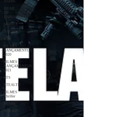
ANIME
FILME
DE
ESPIONAGEM
MOBILE
ANDROID
IOS
FILMES
LANÇAMENTOS
2020
FILMES
LANÇAMENTOS
2021
RTS
STEALTH
FILMES
Thriller
GUIAS
MMORPG