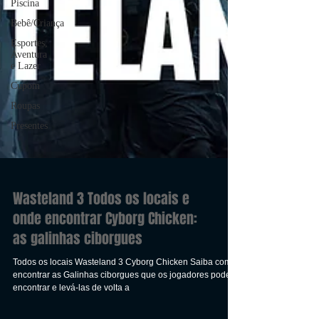
Piscina
Bebê/Criança
Esportes,
Aventura
e Lazer
Cupom
Roupas
Presentes
Wasteland 3 Todos os locais e