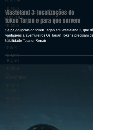
TERROR
FILMES
DE
COMÉDIA
Wasteland 3: localizações do
FILMES
POLICIAL
token Tarjan e para que servem
FILMES
DE
Saiba do locais do token Tarjan em Wasteland 3, que dão
CRIME
vantagens a aventureiros Os Tarjan Tokens precisam da
habilidade Toaster Repair
FILMES
FICÇÃO
FILMES
DE
MONSTROS
FILMES
DRAMA
FILMES
DE
FANTASIA
FILMES
ROMANCE
FILMES