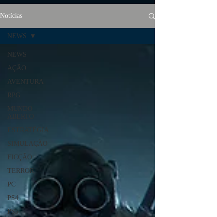
Notícias
NEWS
NEWS
AÇÃO
AVENTURA
RPG
MUNDO
ABERTO
ESTRATÉGIA
SIMULAÇÃO
FICÇÃO
TERROR
PC
PS4
PS5