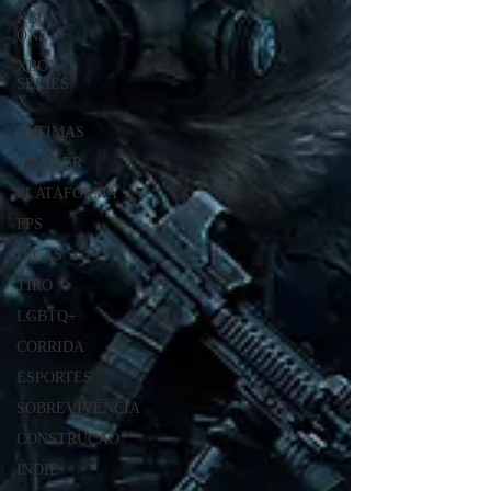
XBOX
ONE
XBOX
SERIES
X
ÚLTIMAS
TRAILER
PLATAFORMA
FPS
DICAS
TIRO
LGBTQ+
CORRIDA
ESPORTES
SOBREVIVÊNCIA
CONSTRUÇÃO
INDIE