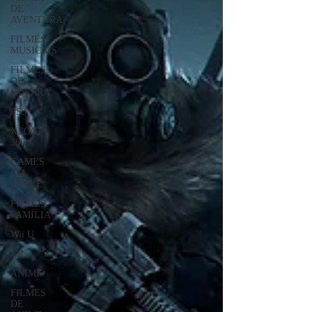
DE
AVENTURA
FILMES
MUSICAIS
FILMES
DE
GUERRA
PS3
XBOX
360
GAMES
EM
BREVE
FILMES
FAMÍLIA
Wii U
VR
ANIME
FILMES
DE