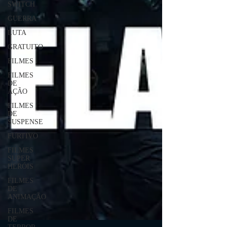
SWITCH
GUERRA
LUTA
GRATUITO
FILMES
FILMES
DE
AÇÃO
FILMES
DE
SUSPENSE
FURTIVO
FILMES
SUPER
HERÓIS
FILMES
DE
ANIMAÇÃO
FILMES
DE