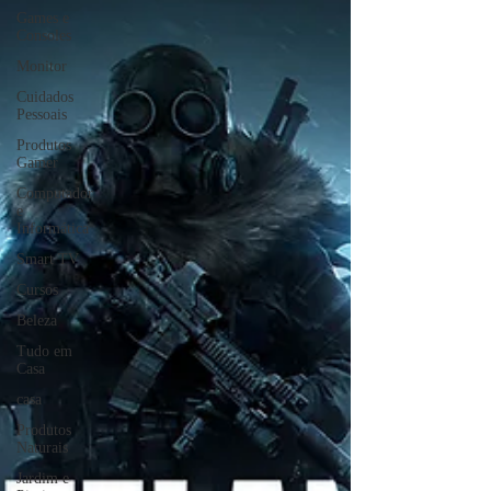
Games e
Consoles
Monitor
Cuidados
Pessoais
Produtos
Gamer
Computador
e
Informática
Smart TV
Cursos
Beleza
Tudo em
Casa
casa
Produtos
Naturais
Jardim e