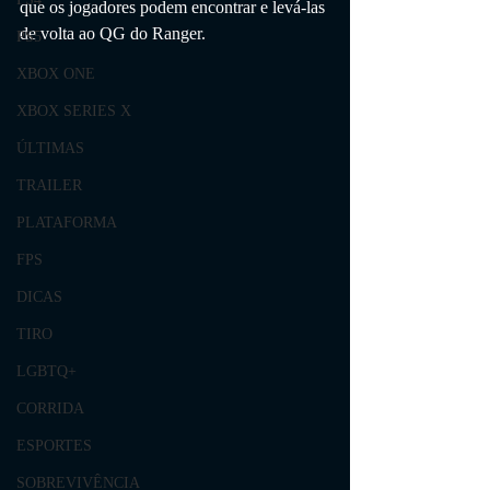
que os jogadores podem encontrar e levá-las 
de volta ao QG do Ranger.
PS5
XBOX ONE
XBOX SERIES X
ÚLTIMAS
TRAILER
PLATAFORMA
FPS
DICAS
TIRO
LGBTQ+
CORRIDA
ESPORTES
SOBREVIVÊNCIA