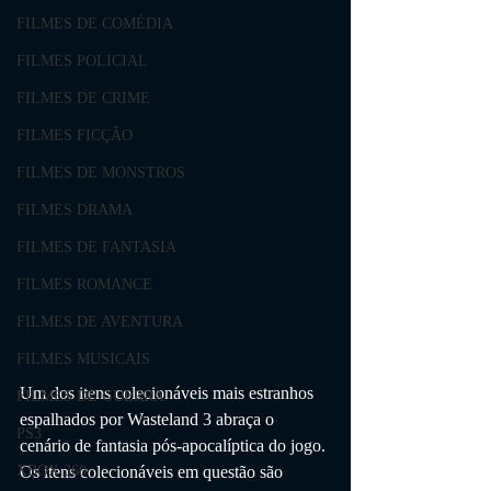
FILMES DE COMÉDIA
FILMES POLICIAL
FILMES DE CRIME
FILMES FICÇÃO
FILMES DE MONSTROS
FILMES DRAMA
FILMES DE FANTASIA
FILMES ROMANCE
FILMES DE AVENTURA
FILMES MUSICAIS
Um dos itens colecionáveis ​​mais estranhos 
FILMES DE GUERRA
espalhados por Wasteland 3 abraça o 
PS3
cenário de fantasia pós-apocalíptica do jogo. 
Os itens colecionáveis ​​em questão são 
XBOX 360