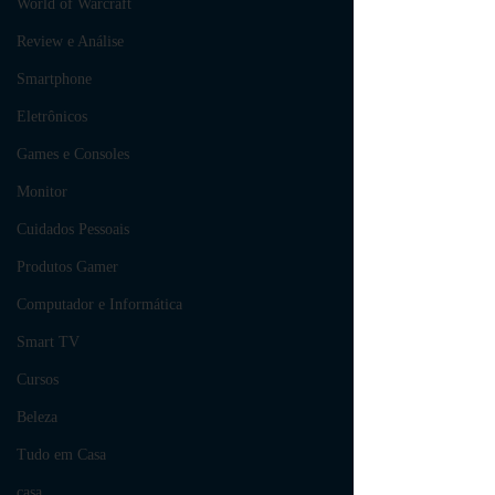
World of Warcraft
Review e Análise
Smartphone
Eletrônicos
Games e Consoles
Monitor
Cuidados Pessoais
Produtos Gamer
Computador e Informática
Smart TV
Cursos
Beleza
Tudo em Casa
casa