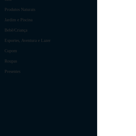
Produtos Naturais
Jardim e Piscina
Bebê/Criança
Esportes, Aventura e Lazer
Cupom
Roupas
Presentes