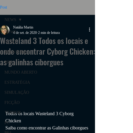
Post
NEWS
Natália Martin
NEWS
4 de set. de 2020
2 min de leitura
Wasteland 3 Todos os locais e
AÇÃO
onde encontrar Cyborg Chicken:
AVENTURA
as galinhas ciborgues
RPG
MUNDO ABERTO
ESTRATÉGIA
SIMULAÇÃO
FICÇÃO
TERROR
Todos os locais Wasteland 3 Cyborg 
Chicken
PC
Saiba como encontrar as Galinhas ciborgues 
PS4