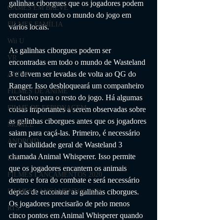
galinhas ciborgues que os jogadores podem 
GAMES EM BREVE
encontrar em todo o mundo do jogo em 
FILMES FAMÍLIA
vários locais.
Wii U
As galinhas ciborgues podem ser 
VR
encontradas em todo o mundo de Wasteland 
3 e devem ser levadas de volta ao QG do 
ANIME
Ranger. Isso desbloqueará um companheiro 
FILMES DE ANIME
exclusivo para o resto do jogo. Há algumas 
FILME DE ESPIONAGEM
coisas importantes a serem observadas sobre 
as galinhas ciborgues antes que os jogadores 
MOBILE
saiam para caçá-las. Primeiro, é necessário 
ANDROID
ter a habilidade geral de Wasteland 3 
chamada Animal Whisperer. Isso permite 
IOS
que os jogadores encantem os animais 
FILMES LANÇAMENTOS 2020
dentro e fora do combate e será necessário 
depois de encontrar as galinhas ciborgues. 
FILMES LANÇAMENTOS 2021
Os jogadores precisarão de pelo menos 
RTS
cinco pontos em Animal Whisperer quando 