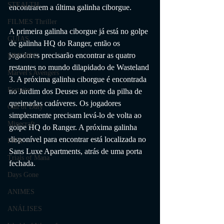
STEALTH
encontrarem a última galinha ciborgue.
FILMES Thriller
A primeira galinha ciborgue já está no golpe 
GUIAS
de galinha HQ do Ranger, então os 
jogadores precisarão encontrar as quatro 
MMORPG
restantes no mundo dilapidado de Wasteland 
Marvel's Avengers
3. A próxima galinha ciborgue é encontrada 
Fortnite
no Jardim dos Deuses ao norte da pilha de 
queimadas cadáveres. Os jogadores 
Call of Duty
simplesmente precisam levá-lo de volta ao 
Minecraft
golpe HQ do Ranger. A próxima galinha 
disponível para encontrar está localizada no 
FIFA
Sans Luxe Apartments, atrás de uma porta 
Trials of Mana
fechada.
Days Gone
ANIMES
ANÁLISES