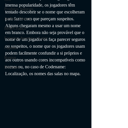
imensa popularidade, os jogadores têm 
Produtos Naturais
tentado descobrir se o nome que escolheram 
para fazer com que pareçam suspeitos. 
Jardim e Piscina
Alguns chegaram mesmo a usar um nome 
Bebê/Criança
em branco. Embora não seja provável que o 
Esportes, Aventura e Lazer
nome de um jogador os faça parecer seguros 
ou suspeitos, o nome que os jogadores usam 
Cupom
podem facilmente confundir a si próprios e 
Roupas
aos outros usando cores incompatíveis como 
nomes ou, no caso de Codename: 
Presentes
Localização, os nomes das salas no mapa.