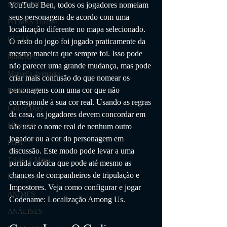
YouTube Ben, todos os jogadores nomeiam 
STEALTH
seus personagens de acordo com uma 
FILMES Thriller
localização diferente no mapa selecionado. 
GUIAS
O resto do jogo foi jogado praticamente da 
mesma maneira que sempre foi. Isso pode 
MMORPG
não parecer uma grande mudança, mas pode 
Marvel's Avengers
criar mais confusão do que nomear os 
personagens com uma cor que não 
Fortnite
corresponde à sua cor real. Usando as regras 
Call of Duty
da casa, os jogadores devem concordar em 
Minecraft
não usar o nome real de nenhum outro 
jogador ou a cor do personagem em 
FIFA
discussão. Este modo pode levar a uma 
Trials of Mana
partida caótica que pode até mesmo as 
chances de companheiros de tripulação e 
Days Gone
Impostores. Veja como configurar e jogar 
ANIMES
Codename: Localização Among Us.
ANÁLISES