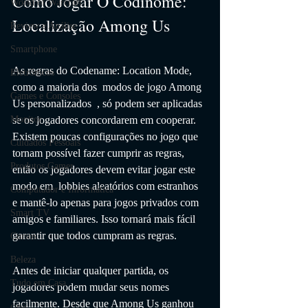
Como Jogar O Codinome: 
World of Warcraft
Localização Among Us
Review e Análise
Smartphone
As regras do Codename: Location Mode, 
Eletrônicos
como a maioria dos  modos de jogo Among 
Games e Consoles
Us personalizados  , só podem ser aplicadas 
Monitor
se os jogadores concordarem em cooperar. 
Existem poucas configurações no jogo que 
Cuidados Pessoais
tornam possível fazer cumprir as regras, 
Produtos Gamer
então os jogadores devem evitar jogar este 
modo em  lobbies aleatórios com estranhos  
Computador e Informática
e mantê-lo apenas para jogos privados com 
Smart TV
amigos e familiares. Isso tornará mais fácil 
garantir que todos cumpram as regras.
Cursos
Beleza
Antes de iniciar qualquer partida, os 
Tudo em Casa
jogadores podem mudar seus nomes 
facilmente. Desde que Among Us ganhou 
casa