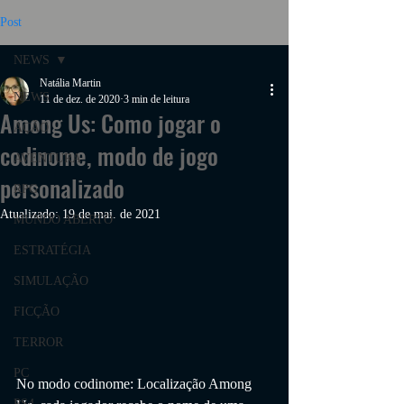
Post
NEWS
Natália Martin
NEWS
11 de dez. de 2020
3 min de leitura
Among Us: Como jogar o
AÇÃO
codinome, modo de jogo
AVENTURA
personalizado
RPG
Atualizado:
19 de mai. de 2021
MUNDO ABERTO
ESTRATÉGIA
SIMULAÇÃO
FICÇÃO
TERROR
PC
No modo codinome: Localização Among 
PS4