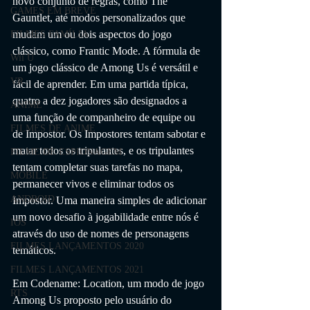
novo conjunto de regras, como The 
GAMES EM BREVE
Gauntlet, até modos personalizados que 
mudam um ou dois aspectos do jogo 
FILMES FAMÍLIA
clássico, como Frantic Mode. A fórmula de 
Wii U
um jogo clássico de Among Us é versátil e 
VR
fácil de aprender. Em uma partida típica, 
quatro a dez jogadores são designados a 
ANIME
uma função de companheiro de equipe ou 
FILMES DE ANIME
de Impostor. Os Impostores tentam sabotar e 
matar todos os tripulantes, e os tripulantes 
FILME DE ESPIONAGEM
tentam completar suas tarefas no mapa, 
MOBILE
permanecer vivos e eliminar todos os 
ANDROID
Impostor. Uma maneira simples de adicionar 
um novo desafio à jogabilidade entre nós é 
IOS
através do uso de nomes de personagens 
FILMES LANÇAMENTOS 2020
temáticos.
FILMES LANÇAMENTOS 2021
Em Codename: Location, um modo de jogo 
RTS
Among Us proposto pelo usuário do 