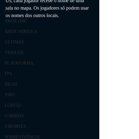
Us, cada jogador recebe o nome de uma 
sala no mapa. Os jogadores só podem usar 
PS5
os nomes dos outros locais.
XBOX ONE
XBOX SERIES X
ÚLTIMAS
TRAILER
PLATAFORMA
FPS
DICAS
TIRO
LGBTQ+
CORRIDA
ESPORTES
SOBREVIVÊNCIA