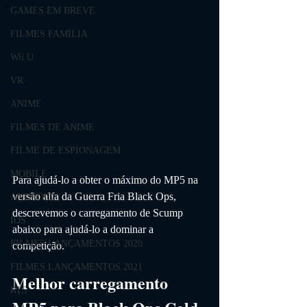
GAMES EM BREVE
FILMES FAMÍLIA
Wii U
VR
ANIME
FILMES DE ANIME
FILME DE ESPIONAGEM
MOBILE
Para ajudá-lo a obter o máximo do MP5 na 
versão alfa da Guerra Fria Black Ops, 
ANDROID
descrevemos o carregamento de Scump 
IOS
abaixo para ajudá-lo a dominar a 
FILMES LANÇAMENTOS 2020
competição.
FILMES LANÇAMENTOS 2021
Melhor carregamento 
RTS