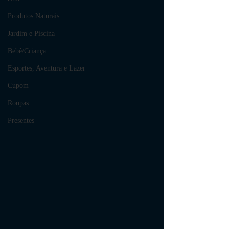
Produtos Naturais
Jardim e Piscina
Bebê/Criança
Esportes, Aventura e Lazer
Cupom
Roupas
Presentes