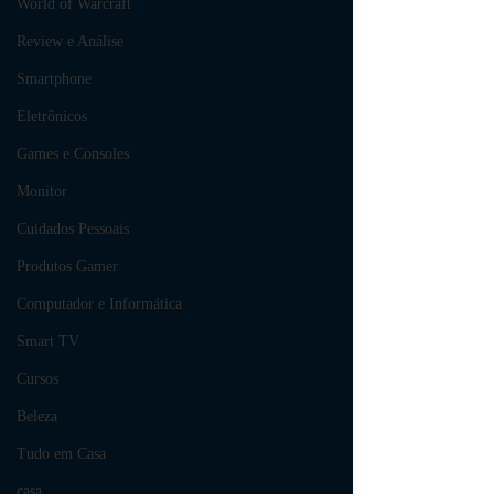
World of Warcraft
Review e Análise
Smartphone
Eletrônicos
Games e Consoles
Monitor
Cuidados Pessoais
Produtos Gamer
Computador e Informática
Smart TV
Cursos
Beleza
Tudo em Casa
casa