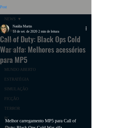
Post
NEWS
Natália Martin
NEWS
18 de set. de 2020
2 min de leitura
Call of Duty: Black Ops Cold
AÇÃO
War alfa: Melhores acessórios
AVENTURA
para MP5
RPG
MUNDO ABERTO
ESTRATÉGIA
SIMULAÇÃO
FICÇÃO
TERROR
PC
Melhor carregamento MP5 para Call of 
Duty: Black Ops Cold War alfa
PS4