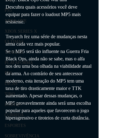
Descubra quais acessórios você deve 
PS5
equipar para fazer o loadout MP5 mais 
XBOX ONE
resistente.
XBOX SERIES X
Treyarch fez uma série de mudanças nesta 
ÚLTIMAS
arma cada vez mais popular.
Se o MP5 será tão influente na Guerra Fria 
TRAILER
Black Ops, ainda não se sabe, mas o alfa 
PLATAFORMA
nos deu uma boa olhada na viabilidade atual 
da arma. Ao contrário de seu antecessor 
FPS
moderno, esta iteração do MP5 tem uma 
DICAS
taxa de tiro drasticamente maior e TTK 
TIRO
aumentado. Apesar dessas mudanças, o 
MP5 provavelmente ainda será uma escolha 
LGBTQ+
popular para aqueles que favorecem o jogo 
CORRIDA
hiperagressivo e tiroteios de curta distância.
ESPORTES
SOBREVIVÊNCIA