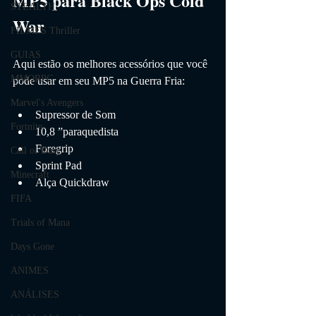
MP5 para Black Ops Cold 
STEALTH
War
FILMES Thriller
GUIAS
Aqui estão os melhores acessórios que você 
MMORPG
pode usar em seu MP5 na Guerra Fria:
Marvel's Avengers
Supressor de Som
Fortnite
10,8 ”paraquedista
Foregrip
Call of Duty
Sprint Pad
Minecraft
Alça Quickdraw
FIFA
Trials of Mana
Days Gone
ANIMES
ANÁLISES