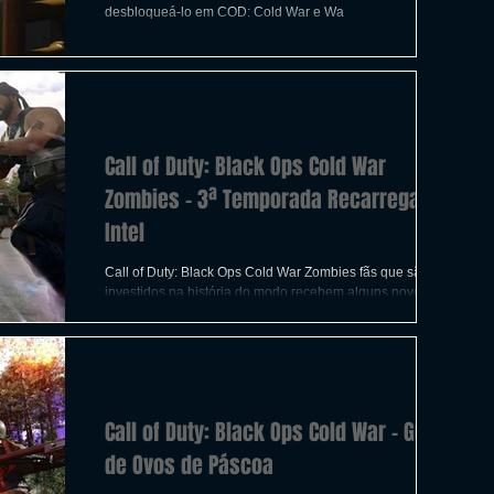
ICAS
TIRO
LGBTQ+
CORRIDA
desbloqueá-lo em COD: Cold War e Wa
A
CONSTRUÇÃO
INDIE
SWITCH
Call of Duty: Black Ops Cold War
UITO
FILMES
Zombies - 3ª Temporada Recarregado
Intel
Call of Duty: Black Ops Cold War Zombies fãs que são
investidos na história do modo recebem alguns novos
itens intel para coletar para a...
Call of Duty: Black Ops Cold War - Guia
de Ovos de Páscoa