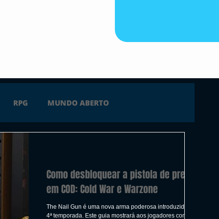
RPG
MUNDO ABERTO
FICÇÃO
TERROR
PC
PS4
Como desbloquear a pistola de pregos
 SERIES X
ÚLTIMAS
TRAILER
em COD: Cold War e Warzone
The Nail Gun é uma nova arma poderosa introduzida na
4ª temporada. Este guia mostrará aos jogadores como