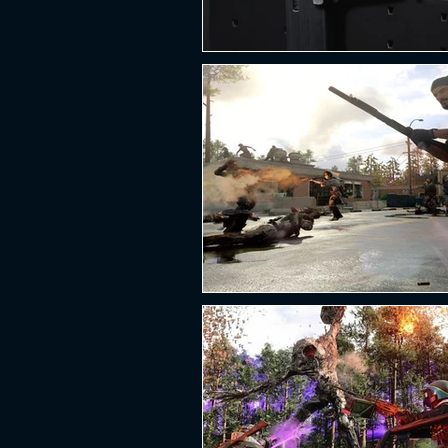
PLATAFORMA
FPS
D
ESPORTES
SOBREVIVÊNCI
GUERRA
LUTA
GRAT