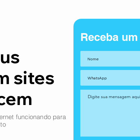
Receba um
us
m sites
ncem
ernet funcionando para
to