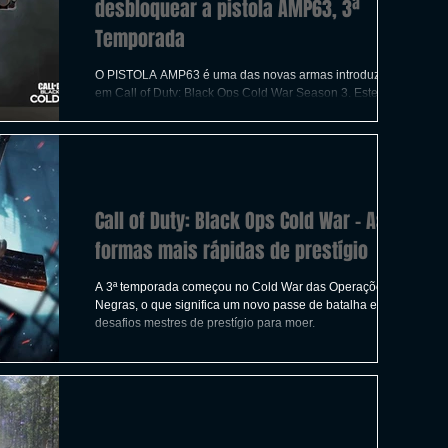
desbloquear a pistola AMP63, 3ª
Temporada
O PISTOLA AMP63 é uma das novas armas introduzidas
em Call of Duty: Black Ops Cold War Season 3. Este guia
mostrará aos jogadores como desbl
Call of Duty: Black Ops Cold War - As
formas mais rápidas de prestígio
A 3ª temporada começou no Cold War das Operações
Negras, o que significa um novo passe de batalha e
desafios mestres de prestígio para moer.