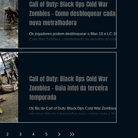
Call of Duty: Black Ops Cold War
Zombies - Como desbloquear cada
nova metralhadora
Os jogadores podem desbloquear o Mac-10 e LC-10 no
Cold War Zombies, completando os desafios do jogo no
Zombie Mode. Aqui está tudo o que..
Call of Duty: Black Ops Cold War
Zombies - Guia Intel da terceira
temporada
Os fãs de Call of Duty: Black Ops Cold War Zombies têm
um novo lote de informações para coletar para a 3ª
temporada, todas as quais podem...
2
3
4
5