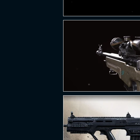
PLATAFORMA
FPS
D
ESPORTES
SOBREVIVÊNCI
GUERRA
LUTA
GRAT