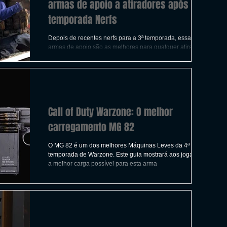
armas de apoio a atiradores após a 3ª
temporada Nerfs
Depois de recentes nerfs para a 3ª temporada, essas
armas de apoio são as melhores para qualquer atirador
para usar no jogo.
Call of Duty Warzone: O melhor
carregamento MG 82
O MG 82 é um dos melhores Máquinas Leves da 4ª
temporada de Warzone. Este guia mostrará aos jogadores
a melhor carga possível para esta arma