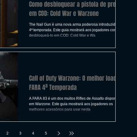
Como desbloquear a pistola de pregos
em COD: Cold War e Warzone
The Nail Gun é uma nova arma poderosa introduzida na
4ª temporada. Este guia mostrará aos jogadores como
desbloqueá-lo em COD: Cold War e Wa
Call of Duty Warzone: O melhor loadout
FARA 4ª Temporada
A FARA 83 é um dos muitos Rifles de Assalto disponíveis
em Warzone. Este guia mostrará aos jogadores os
melhores acessórios para usar nesta
2
3
4
5