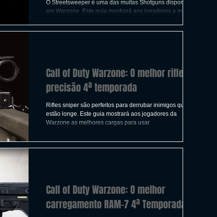
ICAS
TIRO
LGBTQ+
CORRIDA
O Streetsweeper é uma das muitas Shotguns disponíveis
em Warzone. Este guia mostrará aos jogadores a melhor
carga possível para usar nesta..
A
CONSTRUÇÃO
INDIE
SWITCH
Call of Duty Warzone: O melhor rifle de
UITO
FILMES
precisão 4ª temporada
Rifles sniper são perfeitos para derrubar inimigos que
estão longe. Este guia mostrará aos jogadores da
Warzone as melhores cargas para usar
Call of Duty Warzone: O melhor
carregamento RAM-7 4ª Temporada