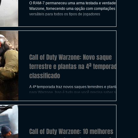
O RAM-7 permaneceu uma arma testada e verdadeira em
Warzone, fornecendo uma opção com compilações
versáteis para todos os tipos de jogadores
Call of Duty Warzone: Novo saque
terrestre e plantas na 4ª temporada,
classificado
A 4ª temporada traz novos saques terrestres e plantas
para Warzone. Isso é tudo que você precisa saber sobre
ambos.
Call of Duty Warzone: 10 melhores