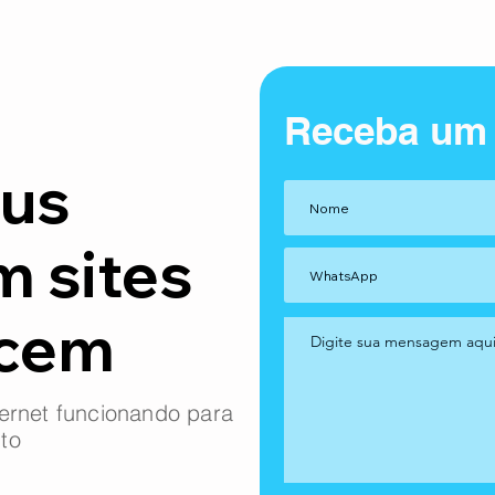
Receba um
us
m sites
ncem
ernet funcionando para
to