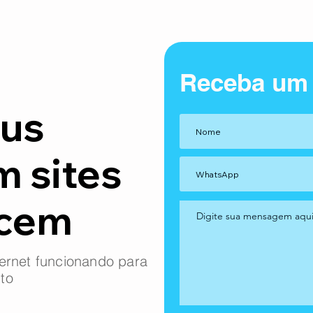
Receba um
us
m sites
ncem
ernet funcionando para
to