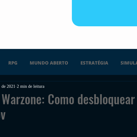
RPG
MUNDO ABERTO
ESTRATÉGIA
SIMUL
. de 2021
2 min de leitura
PS4
PS5
XBOX ONE
XBOX SERIES X
Ú
y Warzone: Como desbloquear
ov
FPS
DICAS
TIRO
LGBTQ+
CORRIDA
UÇÃO
INDIE
SWITCH
GUERRA
LUTA