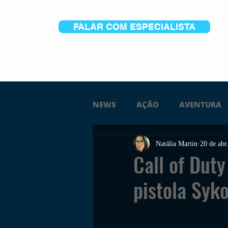
FALAR COM ESPECIALISTA
NEWS
AÇÃO
AVENTURA
Natália Martin
20 de abr
FICÇÃO
TERROR
PC
Call of Dut
pistola Syk
TRAILER
PLATAFORMA
SOBREVIVÊNCIA
CONSTR