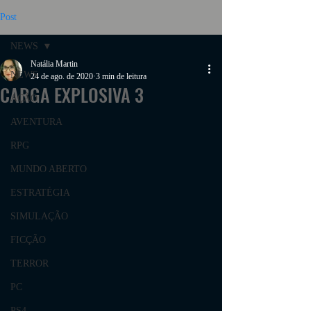
Post
NEWS
Natália Martin
NEWS
24 de ago. de 2020
3 min de leitura
CARGA EXPLOSIVA 3
AÇÃO
AVENTURA
RPG
MUNDO ABERTO
ESTRATÉGIA
SIMULAÇÃO
FICÇÃO
TERROR
PC
PS4