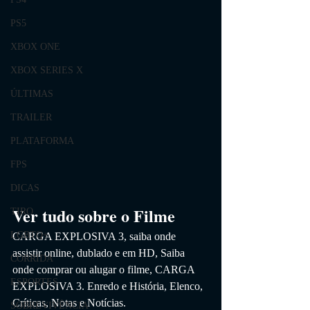
PS5
XBOX ONE
XBOX SERIES X
ÚLTIMAS
TRAILER
PLATAFORMA
FPS
DICAS
Ver tudo sobre o Filme
TIRO
LGBTQ+
CARGA EXPLOSIVA 3
, saiba onde 
assistir online, dublado e em HD,
 Saiba 
CORRIDA
onde comprar ou alugar o filme, CARGA 
ESPORTES
EXPLOSIVA 3
. 
Enredo e História, Elenco, 
Críticas, Notas e Notícias. 
SOBREVIVÊNCIA