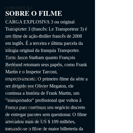
CONSTRUÇÃO
SOBRE O FILME
INDIE
CARGA EXPLOSIVA 3 ou original 
SWITCH
Transporter 3 (francês: Le Transporteur 3) é 
um filme de ação-thriller francês de 2008 
GUERRA
em inglês. É a terceira e última parcela da 
LUTA
trilogia original da franquia Transporter. 
Tanto Jason Statham quanto François 
GRATUITO
Berléand retomam seus papéis, como Frank 
FILMES
Martin e o Inspetor Tarconi, 
respectivamente. O primeiro filme da série a 
FILMES DE AÇÃO
ser dirigido por Olivier Megaton, ele 
FILMES DE SUSPENSE
continua a história de Frank Martin, um 
FURTIVO
"transportador" profissional que voltou à 
França para continuar seu negócio discreto 
FILMES SUPER HERÓIS
de entregar pacotes sem questionar. O filme 
FILMES DE ANIMAÇÃO
arrecadou mais de US $ 109 milhões, 
tornando-se o filme de maior bilheteria da 
FILMES DE TERROR