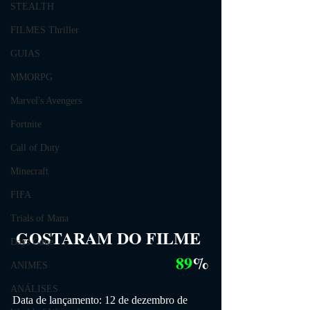
STEALTH
FILMES Thriller
GUIAS
MMORPG
Marvel's Avengers
Fortnite
Call of Duty
Minecraft
FIFA
Trials of Mana
GOSTARAM DO FILME
Days Gone
89
%
ANIMES
ANÁLISES
Data de lançamento: 12 de dezembro de 