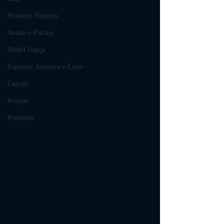
Produtos Naturais
Jardim e Piscina
Bebê/Criança
Esportes, Aventura e Lazer
Cupom
Roupas
Presentes