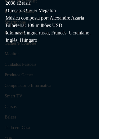
World of Warcraft
2008 (Brasil)
Direção: Olivier Megaton
Review e Análise
Música composta por: Alexandre Azaria
Smartphone
Bilheteria: 109 milhões USD
Idiomas: Língua russa, Francês, Ucraniano, 
Eletrônicos
Inglês, Húngaro
Games e Consoles
Monitor
Cuidados Pessoais
Produtos Gamer
Computador e Informática
Smart TV
Cursos
Beleza
Tudo em Casa
casa