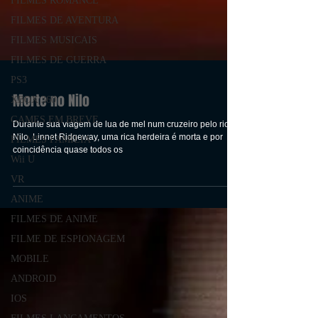
FILMES ROMANCE
FILMES DE AVENTURA
FILMES MUSICAIS
FILMES DE GUERRA
PS3
XBOX 360
GAMES EM BREVE
Morte no Nilo
FILMES FAMÍLIA
Durante sua viagem de lua de mel num cruzeiro pelo rio
Wii U
Nilo, Linnet Ridgeway, uma rica herdeira é morta e por
VR
coincidência quase todos os
ANIME
FILMES DE ANIME
FILME DE ESPIONAGEM
MOBILE
ANDROID
IOS