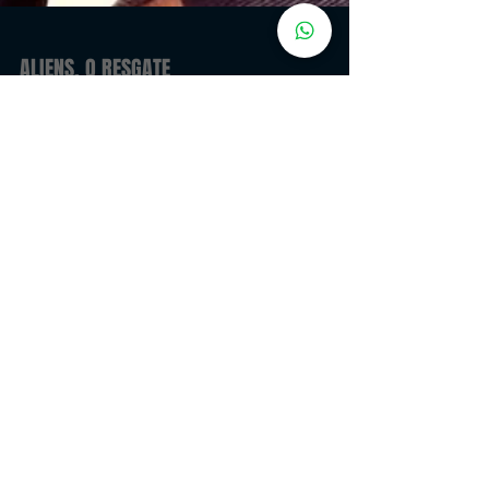
ALIENS, O RESGATE
Por 57 anos, Ellen Ripley esteve em êxtase em uma nave
de fuga após destruir sua nave, a Nostromo, para escapar
de uma criatura alienígena