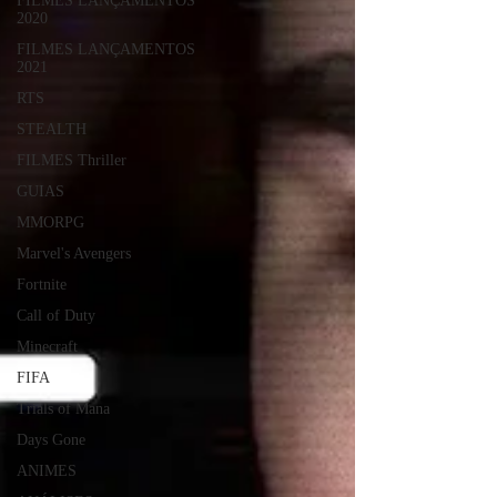
FILMES LANÇAMENTOS
2020
FILMES LANÇAMENTOS
2021
RTS
STEALTH
FILMES Thriller
GUIAS
MMORPG
Marvel's Avengers
Fortnite
Call of Duty
Minecraft
FIFA
Trials of Mana
Days Gone
ANIMES