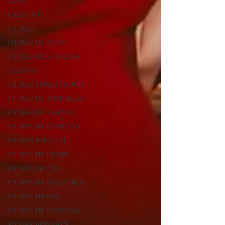
LUTA
GRATUITO
FILMES
FILMES DE AÇÃO
FILMES DE SUSPENSE
FURTIVO
FILMES SUPER HERÓIS
FILMES DE ANIMAÇÃO
FILMES DE TERROR
FILMES DE COMÉDIA
FILMES POLICIAL
FILMES DE CRIME
FILMES FICÇÃO
FILMES DE MONSTROS
FILMES DRAMA
FILMES DE FANTASIA