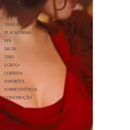
XBOX ONE
XBOX SERIES X
ÚLTIMAS
TRAILER
PLATAFORMA
FPS
DICAS
TIRO
LGBTQ+
CORRIDA
ESPORTES
SOBREVIVÊNCIA
CONSTRUÇÃO
INDIE
SWITCH
GUERRA