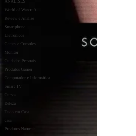
ANÁLISES
World of Warcraft
Review e Análise
Smartphone
Eletrônicos
Games e Consoles
Monitor
Cuidados Pessoais
Produtos Gamer
Computador e Informática
Smart TV
Cursos
Beleza
Tudo em Casa
casa
Produtos Naturais