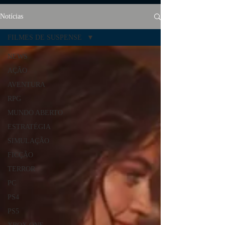
Notícias
FILMES DE SUSPENSE
NEWS
AÇÃO
AVENTURA
RPG
MUNDO ABERTO
ESTRATÉGIA
SIMULAÇÃO
FICÇÃO
TERROR
PC
PS4
PS5