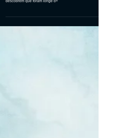
Host
Em meio a quarentena, seis amigos resolvem se distrair
fazendo uma sessão espírita por vídeo-chamada mas logo
descobrem que foram longe d+