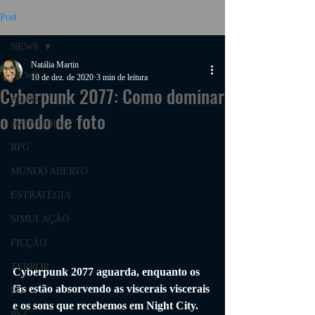
Post
NEWS
Natália Martin
NEWS
10 de dez. de 2020
3 min de leitura
Cyberpunk 2077: Como dominar
AÇÃO
o modo de foto
AVENTURA
RPG
MUNDO ABERTO
ESTRATÉGIA
SIMULAÇÃO
FICÇÃO
TERROR
Cyberpunk 2077 aguarda, enquanto os 
fãs estão absorvendo as viscerais viscerais 
PC
e os sons que recebemos em Night City. 
PS4