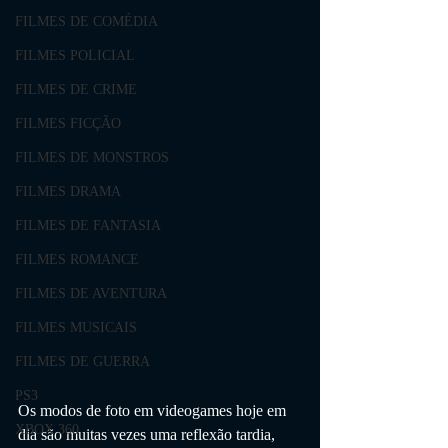
FILMES DE COMÉDIA
FILMES POLICIAL
FILMES DE CRIME
FILMES FICÇÃO
FILMES DE MONSTROS
FILMES DRAMA
FILMES DE FANTASIA
FILMES ROMANCE
FILMES DE AVENTURA
FILMES MUSICAIS
FILMES DE GUERRA
PS3
Os modos de foto em videogames hoje em 
XBOX 360
dia são muitas vezes uma reflexão tardia, 