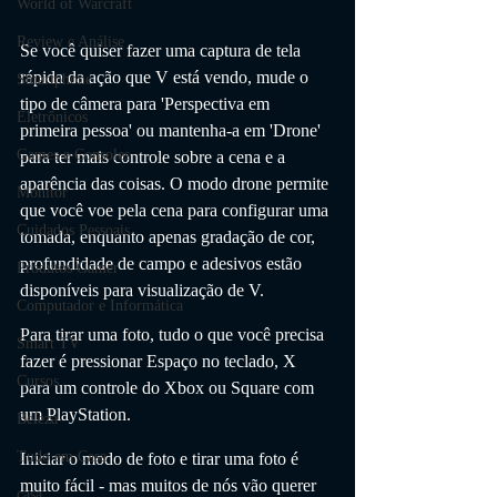
World of Warcraft
Review e Análise
Se você quiser fazer uma captura de tela 
rápida da ação que V está vendo, mude o 
Smartphone
tipo de câmera para 'Perspectiva em 
Eletrônicos
primeira pessoa' ou mantenha-a em 'Drone' 
Games e Consoles
para ter mais controle sobre a cena e a 
aparência das coisas. O modo drone permite 
Monitor
que você voe pela cena para configurar uma 
Cuidados Pessoais
tomada, enquanto apenas gradação de cor, 
profundidade de campo e adesivos estão 
Produtos Gamer
disponíveis para visualização de V.
Computador e Informática
Para tirar uma foto, tudo o que você precisa 
Smart TV
fazer é pressionar Espaço no teclado, X  
Cursos
para um controle do Xbox ou Square com 
um PlayStation.
Beleza
Tudo em Casa
Iniciar o modo de foto e tirar uma foto é 
muito fácil - mas muitos de nós vão querer 
casa