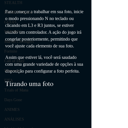
STEALTH
Para começar a trabalhar em sua foto, inicie 
FILMES Thriller
o modo pressionando N no teclado ou 
GUIAS
clicando em L3 e R3 juntos, se estiver 
usando um controlador. A ação do jogo irá 
MMORPG
congelar posteriormente, permitindo que 
Marvel's Avengers
você ajuste cada elemento de sua foto.
Fortnite
Assim que estiver lá, você será saudado 
Call of Duty
com uma grande variedade de opções à sua 
disposição para configurar a foto perfeita.
Minecraft
FIFA
Tirando uma foto
Trials of Mana
Days Gone
ANIMES
ANÁLISES