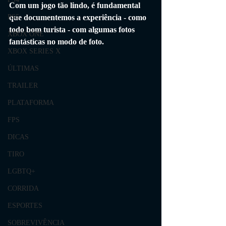
Com um jogo tão lindo, é fundamental 
que documentemos a experiência - como 
PS5
todo bom turista - com algumas fotos 
XBOX ONE
fantásticas no modo de foto.
XBOX SERIES X
ÚLTIMAS
TRAILER
PLATAFORMA
FPS
DICAS
TIRO
LGBTQ+
CORRIDA
ESPORTES
SOBREVIVÊNCIA