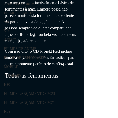
com um conjunto incrivelmente básico de 
GAMES EM BREVE
ferramentas à mão. Embora possa não 
FILMES FAMÍLIA
parecer muito, esta ferramenta é excelente 
do ponto de vista de jogabilidade. As 
Wii U
pessoas sempre vão querer compartilhar 
VR
aquele killshot legal ou bela vista com seus 
ANIME
colegas jogadores online.
FILMES DE ANIME
Com isso dito, o CD Projekt Red incluiu 
uma vasta gama de opções fantásticas para 
FILME DE ESPIONAGEM
aquele momento perfeito de cartão-postal.
MOBILE
Todas as ferramentas
ANDROID
IOS
FILMES LANÇAMENTOS 2020
FILMES LANÇAMENTOS 2021
RTS