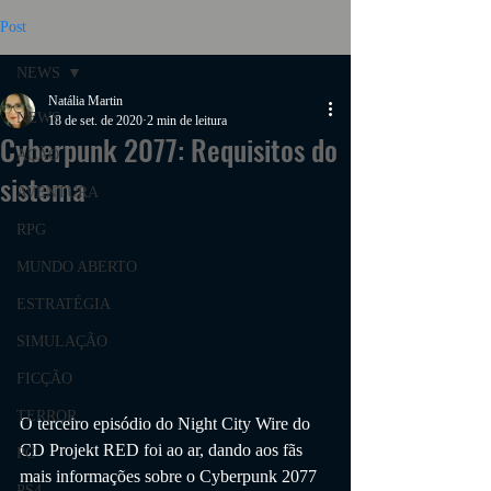
Post
NEWS
Natália Martin
NEWS
18 de set. de 2020
2 min de leitura
Cyberpunk 2077: Requisitos do
AÇÃO
sistema
AVENTURA
RPG
MUNDO ABERTO
ESTRATÉGIA
SIMULAÇÃO
FICÇÃO
TERROR
O terceiro episódio do Night City Wire do 
CD Projekt RED foi ao ar, dando aos fãs 
PC
mais informações sobre o Cyberpunk 2077 
PS4