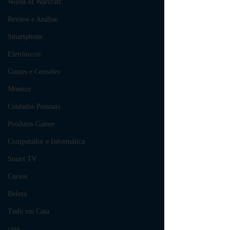
World of Warcraft
Review e Análise
Smartphone
Eletrônicos
Games e Consoles
Monitor
Cuidados Pessoais
Produtos Gamer
Computador e Informática
Smart TV
Cursos
Beleza
Tudo em Casa
casa