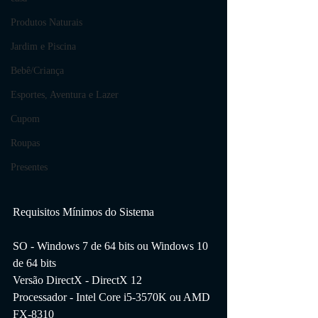
Produtos Naturais
Jardim e Piscina
Bebê/Criança
Esportes, Aventura e Lazer
Cupom
Roupas
Presentes
Requisitos Mínimos do Sistema
SO - Windows 7 de 64 bits ou Windows 10 
de 64 bits
Versão DirectX - DirectX 12
Processador - Intel Core i5-3570K ou AMD 
FX-8310