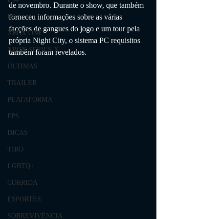
de novembro. Durante o show, que também 
forneceu informações sobre as várias 
PS5
facções de gangues do jogo e um tour pela 
XBOX ONE
própria Night City, o sistema PC requisitos 
XBOX SERIES X
também foram revelados.
ÚLTIMAS
TRAILER
PLATAFORMA
FPS
DICAS
TIRO
LGBTQ+
CORRIDA
ESPORTES
SOBREVIVÊNCIA