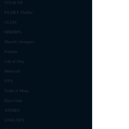
STEALTH
FILMES Thriller
GUIAS
MMORPG
Marvel's Avengers
Fortnite
Call of Duty
Minecraft
FIFA
Trials of Mana
Days Gone
ANIMES
ANÁLISES