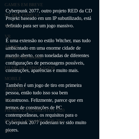
GAMES EM BREVE
Cyberpunk 2077, outro projeto RED da CD 
FILMES FAMÍLIA
Projekt baseado em um IP subutilizado, está 
definido para ser um jogo massivo. 
Wii U
VR
É uma extensão no estilo Witcher, mas tudo 
ANIME
ambientado em uma enorme cidade de 
mundo aberto, com toneladas de diferentes 
FILMES DE ANIME
configurações de personagens possíveis, 
FILME DE ESPIONAGEM
construções, aparências e muito mais. 
MOBILE
Também é um jogo de tiro em primeira 
ANDROID
pessoa, então tudo isso soa bem 
monstruoso. Felizmente, parece que em 
IOS
termos de construções de PC 
FILMES LANÇAMENTOS 2020
contemporâneas, os requisitos para o 
FILMES LANÇAMENTOS 2021
Cyberpunk 2077 poderiam ter sido muito 
piores. 
RTS