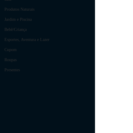
Produtos Naturais
Jardim e Piscina
Bebê/Criança
Esportes, Aventura e Lazer
Cupom
Roupas
Presentes