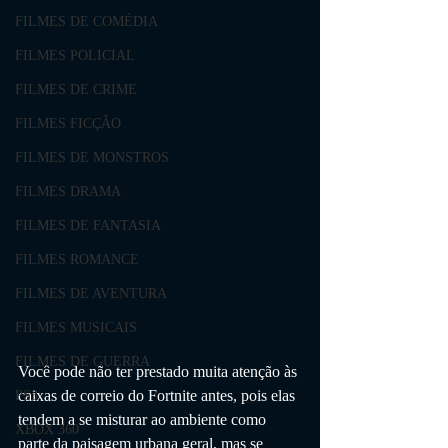
FILMES DE COMÉDIA
FILMES POLICIAL
FILMES DE CRIME
FILMES FICÇÃO
FILMES DE MONSTROS
FILMES DRAMA
FILMES DE FANTASIA
FILMES ROMANCE
FILMES DE AVENTURA
FILMES MUSICAIS
FILMES DE GUERRA
Você pode não ter prestado muita atenção às 
caixas de correio do Fortnite antes, pois elas 
PS3
tendem a se misturar ao ambiente como 
XBOX 360
parte da paisagem urbana geral, mas se 