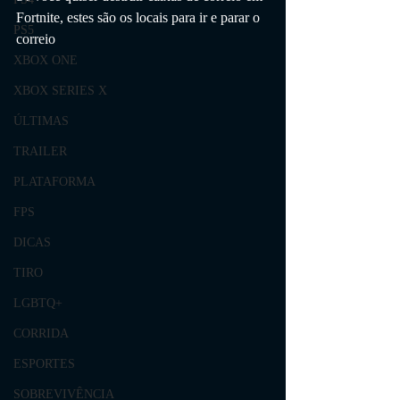
Fortnite, estes são os locais para ir e parar o 
PS5
correio
XBOX ONE
XBOX SERIES X
ÚLTIMAS
TRAILER
PLATAFORMA
FPS
DICAS
TIRO
LGBTQ+
CORRIDA
ESPORTES
SOBREVIVÊNCIA