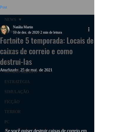
Post
NEWS
Natália Martin
NEWS
10 de dez. de 2020
2 min de leitura
Fortnite 5 temporada: Locais de
AÇÃO
caixas de correio e como
AVENTURA
destrui-las
RPG
Atualizado:
25 de mai. de 2021
MUNDO ABERTO
ESTRATÉGIA
SIMULAÇÃO
FICÇÃO
TERROR
PC
Se você quiser destruir caixas de correio em 
PS4