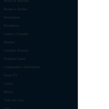
World of Warcraft
Review e Análise
Smartphone
Eletrônicos
Games e Consoles
Monitor
Cuidados Pessoais
Produtos Gamer
Computador e Informática
Smart TV
Cursos
Beleza
Tudo em Casa
casa