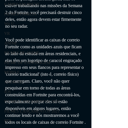
GAMES EM BREVE
estiver trabalhando nas missões da Semana 
2 do Fortnite, você precisará destruir cinco 
FILMES FAMÍLIA
deles, então agora devem estar firmemente 
Wii U
no seu radar. 
VR
Você pode identificar as caixas de correio 
ANIME
Fortnite como as unidades azuis que ficam 
FILMES DE ANIME
ao lado da estrada em áreas residenciais, e 
elas têm um logotipo de caracol engraçado 
FILME DE ESPIONAGEM
impresso em seus flancos para representar o 
MOBILE
'correio tradicional' (isto é, correio físico) 
que carregam. Claro, você não quer 
ANDROID
pesquisar em torno de todas as áreas 
IOS
construídas em Fortnite para encontrá-los, 
especialmente porque eles só estão 
FILMES LANÇAMENTOS 2020
disponíveis em alguns lugares, então 
FILMES LANÇAMENTOS 2021
continue lendo e nós mostraremos a você 
RTS
todos os locais de caixas de correio Fortnite .