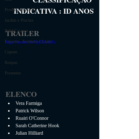
INDICATIVA
 :
ID
 ANOS
Produtos Naturais
Jardim e Piscina
TRAILER
Bebê/Criança
Esportes, Aventura e Lazer
https://youtu.be/Ny5flhAcItc
Cupom
Roupas
Presentes
ELENCO
Vera Farmiga
Patrick Wilson
Ruairi O'Connor
Sarah Catherine Hook
Julian Hilliard