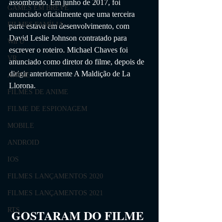
assombrado. Em junho de 2017, foi 
GAMES EM BREVE
anunciado oficialmente que uma terceira 
FILMES FAMÍLIA
parte estava em desenvolvimento, com 
David Leslie Johnson contratado para 
Wii U
escrever o roteiro. Michael Chaves foi 
VR
anunciado como diretor do filme, depois de 
dirigir anteriormente A Maldição de La 
ANIME
Llorona.
FILMES DE ANIME
FILME DE ESPIONAGEM
MOBILE
ANDROID
IOS
FILMES LANÇAMENTOS 2020
FILMES LANÇAMENTOS 2021
RTS
GOSTARAM DO FILME