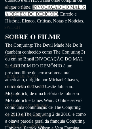
dublado e em HD,
 Saiba onde comprar ou 
alugar o filme, 
INVOCAÇÃO DO MAL 3: 
CONSTRUÇÃO
A ORDEM DO DEMÔNIO
. 
Enredo e 
INDIE
História, Elenco, Críticas, Notas e Notícias. 
SWITCH
SOBRE O FILME
GUERRA
The Conjuring: The Devil Made Me Do It 
LUTA
(também conhecido como The Conjuring 3) 
GRATUITO
ou em no Brasil INVOCAÇÃO DO MAL 
3: A ORDEM DO DEMÔNIO é um 
FILMES
próximo filme de terror sobrenatural 
FILMES DE AÇÃO
americano, dirigido por Michael Chaves, 
FILMES DE SUSPENSE
com roteiro de David Leslie Johnson-
McGoldrick, de uma história de Johnson-
FURTIVO
McGoldrick e James Wan . O filme servirá 
FILMES SUPER HERÓIS
como uma continuação de The Conjuring 
de 2013 e The Conjuring 2 de 2016, e como 
FILMES DE ANIMAÇÃO
a oitava parcela geral da franquia Conjuring 
FILMES DE TERROR
Universe. Patrick Wilson e Vera Farmiga 