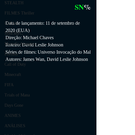
STEALTH
SN
%
FILMES Thriller
Data de lançamento: 11 de setembro de 
GUIAS
2020 (EUA)
MMORPG
Direção: Michael Chaves
Marvel's Avengers
Roteiro: David Leslie Johnson
Séries de filmes: Universo Invocação do Mal
Fortnite
Autores: James Wan, David Leslie Johnson
Call of Duty
Minecraft
FIFA
Trials of Mana
Days Gone
ANIMES
ANÁLISES