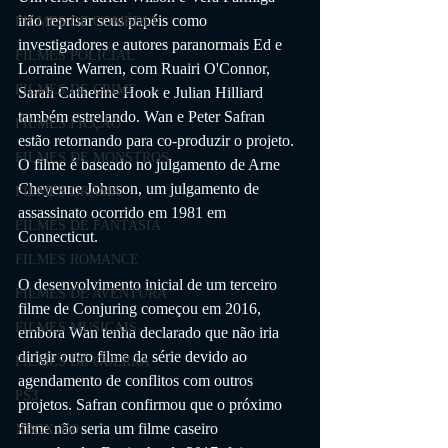
irão reprisar seus papéis como 
FILMES DE COMÉDIA
investigadores e autores paranormais Ed e 
FILMES POLICIAL
Lorraine Warren, com Ruairi O'Connor, 
FILMES DE CRIME
Sarah Catherine Hook e Julian Hilliard 
também estrelando. Wan e Peter Safran 
FILMES FICÇÃO
estão retornando para co-produzir o projeto. 
FILMES DE MONSTROS
O filme é baseado no julgamento de Arne 
Cheyenne Johnson, um julgamento de 
FILMES DRAMA
assassinato ocorrido em 1981 em 
FILMES DE FANTASIA
Connecticut.
FILMES ROMANCE
O desenvolvimento inicial de um terceiro 
FILMES DE AVENTURA
filme de Conjuring começou em 2016, 
FILMES MUSICAIS
embora Wan tenha declarado que não iria 
dirigir outro filme da série devido ao 
FILMES DE GUERRA
agendamento de conflitos com outros 
PS3
projetos. Safran confirmou que o próximo 
filme não seria um filme caseiro 
XBOX 360