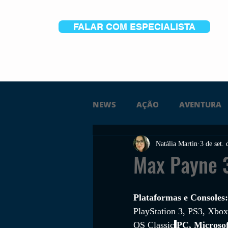
FALAR COM ESPECIALISTA
NEWS
AÇÃO
AVENTURA
Natália Martin
3 de set.
FICÇÃO
TERROR
PC
Max Payne 
TRAILER
PLATAFORMA
Plataformas e Consoles:
PlayStation 3, PS3, Xbo
OS Classic
PC, Microsof
SOBREVIVÊNCIA
CONSTR