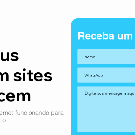
Receba um
us
m sites
ncem
ernet funcionando para
to