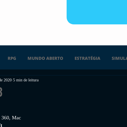
RPG
MUNDO ABERTO
ESTRATÉGIA
SIMUL
 de 2020
5 min de leitura
PS4
PS5
XBOX ONE
XBOX SERIES X
Ú
3
FPS
DICAS
TIRO
LGBTQ+
CORRIDA
 
x 360, Mac 
t 
UÇÃO
INDIE
SWITCH
GUERRA
LUTA