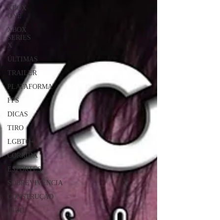
XBOX
ONE
XBOX
SERIES
X
ÚLTIMAS
TRAILER
PLATAFORMA
FPS
DICAS
TIRO
LGBTQ+
CORRIDA
ESPORTES
SOBREVIVÊNCIA
CONSTRUÇÃO
INDIE