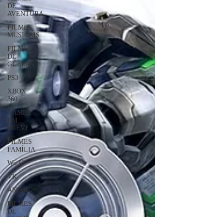
DE
AVENTURA
FILMES
MUSICAIS
FILMES
DE
GUERRA
PS3
XBOX
360
GAMES
EM
BREVE
FILMES
FAMÍLIA
Wii U
VR
ANIME
FILMES
DE