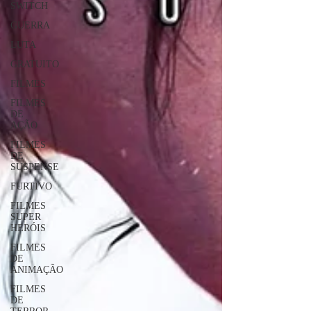
SWITCH
GUERRA
LUTA
GRATUITO
FILMES
FILMES
DE
AÇÃO
FILMES
DE
SUSPENSE
FURTIVO
FILMES
SUPER
HERÓIS
FILMES
DE
ANIMAÇÃO
FILMES
DE