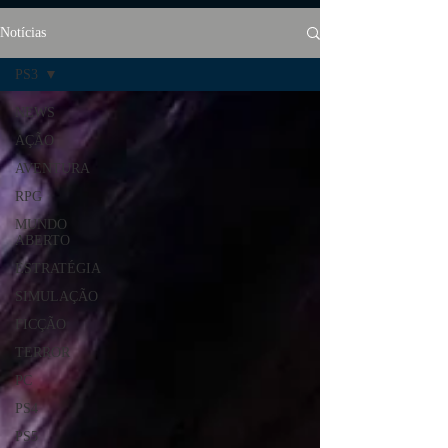
Notícias
PS3
NEWS
AÇÃO
AVENTURA
RPG
MUNDO
ABERTO
ESTRATÉGIA
SIMULAÇÃO
FICÇÃO
TERROR
PC
PS4
PS5