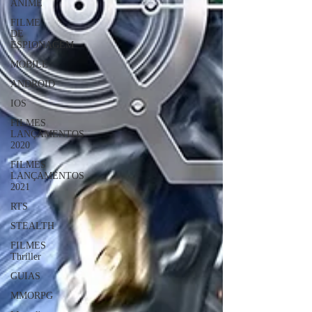
ANIME
FILME
DE
ESPIONAGEM
MOBILE
ANDROID
IOS
FILMES
LANÇAMENTOS
2020
FILMES
LANÇAMENTOS
2021
RTS
STEALTH
FILMES
Thriller
GUIAS
MMORPG