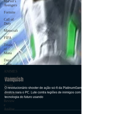
Marvel's
Avengers
Fortnite
Call of
Duty
Minecraft
FIFA
Trials
of
Mana
Days
Gone
ANIMES
ANÁLISES
World
of
Warcraft
Vanquish
Review
e
O revolucionário shooter de ação sci-fi da PlatinumGames
Análise
desliza para o PC. Lute contra legiões de inimigos com