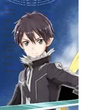
casa
Produtos
Naturais
Jardim
e
Piscina
Bebê/Criança
Esportes,
Aventura
e Lazer
Cupom
Roupas
Presentes