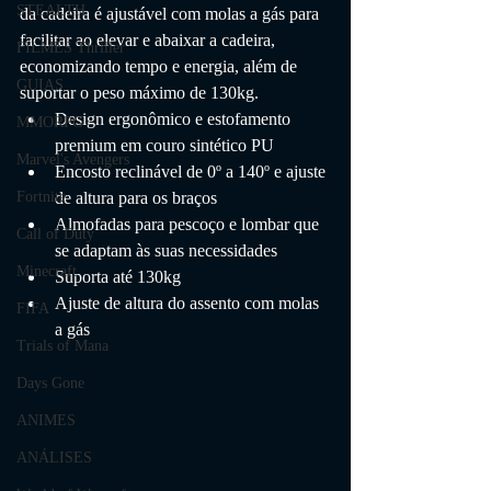
STEALTH
da cadeira é ajustável com molas a gás para 
facilitar ao elevar e abaixar a cadeira, 
FILMES Thriller
economizando tempo e energia, além de 
GUIAS
suportar o peso máximo de 130kg.
Design ergonômico e estofamento 
MMORPG
premium em couro sintético PU
Marvel's Avengers
Encosto reclinável de 0º a 140º e ajuste 
Fortnite
de altura para os braços
Almofadas para pescoço e lombar que 
Call of Duty
se adaptam às suas necessidades
Minecraft
Suporta até 130kg
Ajuste de altura do assento com molas 
FIFA
a gás
Trials of Mana
Days Gone
ANIMES
ANÁLISES