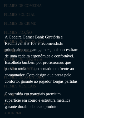
FILMES DE COMÉDIA
FILMES POLICIAL
FILMES DE CRIME
FILMES FICÇÃO
A Cadeira Gamer Bank Giratória e 
FILMES DE MONSTROS
Reclinável HS-107 é recomendada 
principalmente para gamers, pois necessitam 
FILMES DRAMA
de uma cadeira ergonômica e confortável. 
FILMES DE FANTASIA
Escolhida também por profissionais que 
FILMES ROMANCE
passam muito tempo sentado em frente ao 
computador. Com design que presa pelo 
FILMES DE AVENTURA
conforto, garante ao jogador longas partidas. 
FILMES MUSICAIS
Construída em materiais premium, 
FILMES DE GUERRA
superfície em couro e estrutura metálica 
PS3
garante durabilidade ao produto.
XBOX 360