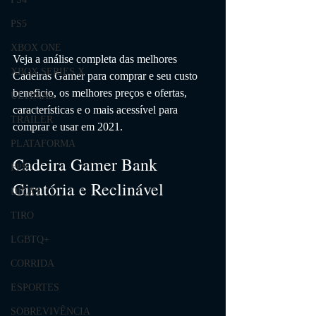
PS5
XBOX ONE
Veja a análise completa das melhores 
XBOX SERIES X
Cadeiras Gamer
 para comprar e seu custo 
beneficio, os melhores preços e ofertas, 
ÚLTIMAS
características e o mais acessível para 
TRAILER
comprar e usar em 2021.
PLATAFORMA
Cadeira Gamer Bank 
FPS
Giratória e Reclinável
DICAS
TIRO
LGBTQ+
CORRIDA
ESPORTES
SOBREVIVÊNCIA