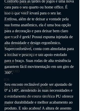
Conforto para as tardes de jogos e uma nova 
GAMES EM BREVE
cara para o seu quarto ou home office. É 
FILMES FAMÍLIA
isso o que você levará para o seu lar. 
Estilosa, além de te deixar a vontade pela 
Wii U
sua forma anatômico, ela é uma boa opção 
VR
para a decoração e para deixar bem claro 
que você é geek! Possui espuma injetada de 
ANIME
alta densidade e design ergonômico. 
FILMES DE ANIME
Superconfortável, conta com almofadas para 
FILME DE ESPIONAGEM
a lombar e pescoço e um apoio estofado 
para o braço. Suas rodas de alta resistência 
MOBILE
garantem fácil movimentação em um giro de 
ANDROID
360º.
IOS
Seu encosto reclinável pode ser ajustado de 
FILMES LANÇAMENTOS 2020
0º a 140º, atendendo às suas necessidades e 
o estofamento de couro sintético PU oferece 
FILMES LANÇAMENTOS 2021
maior durabilidade e melhor acabamento ao 
RTS
produto. E não acabou! A altura de assento 