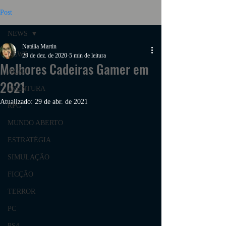
Post
NEWS
Natália Martin
NEWS
29 de dez. de 2020
5 min de leitura
Melhores Cadeiras Gamer em
AÇÃO
2021
AVENTURA
Atualizado:
29 de abr. de 2021
RPG
MUNDO ABERTO
ESTRATÉGIA
SIMULAÇÃO
FICÇÃO
TERROR
PC
PS4