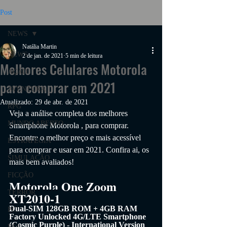
Post
NEWS
Natália Martin
NEWS
2 de jan. de 2021
5 min de leitura
Melhores Celulares Motorola
AÇÃO
para comprar em 2021
AVENTURA
Atualizado:
29 de abr. de 2021
RPG
Veja a análise completa dos melhores 
MUNDO ABERTO
Smartphone Motorola 
, para comprar. 
Encontre o melhor preço e mais acessível 
ESTRATÉGIA
para comprar e usar em 2021. Confira ai, os 
SIMULAÇÃO
mais bem avaliados!
FICÇÃO
Motorola One Zoom 
TERROR
XT2010-1
Dual-SIM 128GB ROM + 4GB RAM 
PC
Factory Unlocked 4G/LTE Smartphone 
(Cosmic Purple) - International Version
PS4