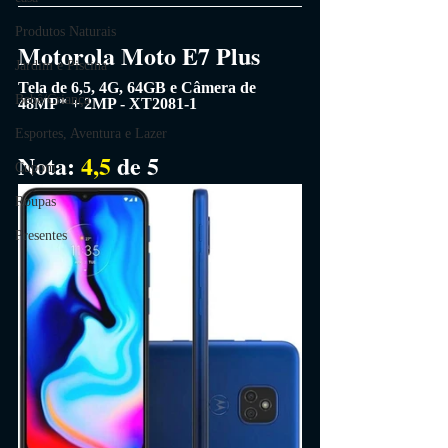
Produtos Naturais
Motorola Moto E7 Plus 
Jardim e Piscina
Tela de 6,5, 4G, 64GB e Câmera de 
Bebê/Criança
48MP* + 2MP - XT2081-1
Esportes, Aventura e Lazer
Nota: 
4,5 
de 5
Cupom
Roupas
Presentes