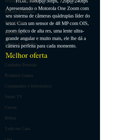
HDR, 1080p@30fps, 720p@240fps
World of Warcraft
Apresentando o Motorola One Zoom com 
Review e Análise
seu sistema de câmeras quádruplas líder do 
Smartphone
setor. Com um sensor de 48 MP com OIS, 
zoom óptico de alta res, uma lente ultra-
Eletrônicos
grande angular e muito mais, ele lhe dá a 
Games e Consoles
câmera perfeita para cada momento.
Melhor oferta
Monitor
Cuidados Pessoais
Produtos Gamer
Computador e Informática
Smart TV
Cursos
Beleza
Tudo em Casa
casa