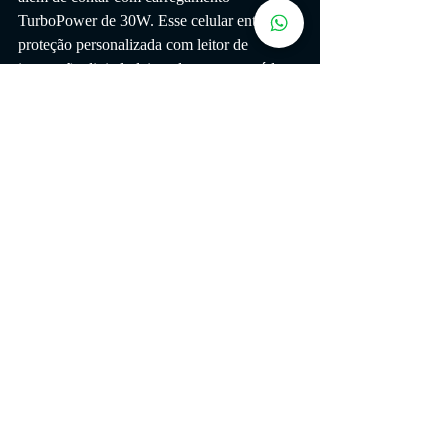
TurboPower de 30W. Esse celular entrega 
proteção personalizada com leitor de 
impressão digital, deixando seus conteúdos 
e dados confidenciais protegidos -
Melhor oferta
Outras opções, muito bem 