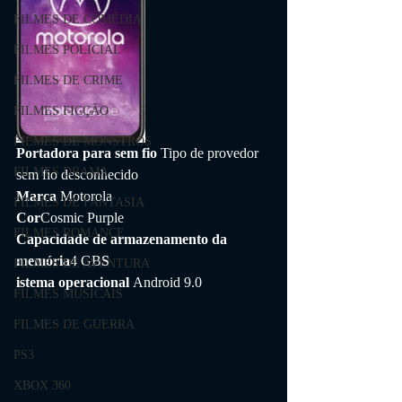
FILMES DE COMÉDIA
FILMES POLICIAL
FILMES DE CRIME
FILMES FICÇÃO
FILMES DE MONSTROS
Portadora para sem fio 
Tipo de provedor 
FILMES DRAMA
sem fio desconhecido
Marca 
Motorola
FILMES DE FANTASIA
Cor
Cosmic Purple 
FILMES ROMANCE
Capacidade de armazenamento da 
memória
4 GB
S
FILMES DE AVENTURA
istema operacional 
Android 9.0
FILMES MUSICAIS
FILMES DE GUERRA
PS3
XBOX 360