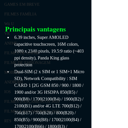
GAMES EM BREVE
FILMES FAMÍLIA
Wii U
Principais vantagens
VR
6.39 inches, Super AMOLED 
ANIME
capacitive touchscreen, 16M colors, 
1080 x 2340 pixels, 19.5:9 ratio (~403 
FILMES DE ANIME
ppi density), Panda King glass 
FILME DE ESPIONAGEM
protection
Dual-SIM (2 x SIM or 1 SIM+1 Micro 
MOBILE
SD), Network Compatibility : SIM 
ANDROID
CARD 1 [2G GSM 850 / 900 / 1800 / 
1900 and/or 3G HSDPA 850(B5) / 
IOS
900(B8) / 1700|2100(B4) / 1900(B2) / 
FILMES LANÇAMENTOS 2020
2100(B1) and/or 4G LTE 700(B12) / 
FILMES LANÇAMENTOS 2021
700(B17) / 700(B28) / 800(B20) / 
850(B5) / 900(B8) / 1700|2100(B4) / 
RTS
1700|2100(B66) / 1800(B3) / 