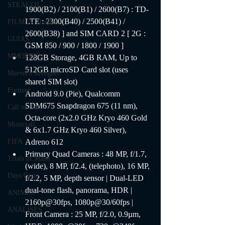
STEALTH
1900(B2) / 2100(B1) / 2600(B7) : TD-
LTE : 2300(B40) / 2500(B41) / 
FILMES Thriller
2600(B38) ] and SIM CARD 2 [ 2G : 
GUIAS
GSM 850 / 900 / 1800 / 1900 ]
MMORPG
128GB Storage, 4GB RAM, Up to 
512GB microSD Card slot (uses 
Marvel's Avengers
shared SIM slot)
Fortnite
Android 9.0 (Pie), Qualcomm 
SDM675 Snapdragon 675 (11 nm), 
Call of Duty
Octa-core (2x2.0 GHz Kryo 460 Gold 
Minecraft
& 6x1.7 GHz Kryo 460 Silver), 
Adreno 612
FIFA
Primary Quad Cameras : 48 MP, f/1.7, 
Trials of Mana
(wide), 8 MP, f/2.4, (telephoto), 16 MP, 
Days Gone
f/2.2, 5 MP, depth sensor | Dual-LED 
dual-tone flash, panorama, HDR | 
ANIMES
2160p@30fps, 1080p@30/60fps | 
ANÁLISES
Front Camera : 25 MP, f/2.0, 0.9µm, 