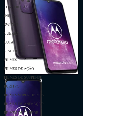
CONSTRUÇÃO
INDIE
SWITCH
GUERRA
LUTA
GRATUITO
FILMES
FILMES DE AÇÃO
FILMES DE SUSPENSE
FURTIVO
FILMES SUPER HERÓIS
FILMES DE ANIMAÇÃO
FILMES DE TERROR