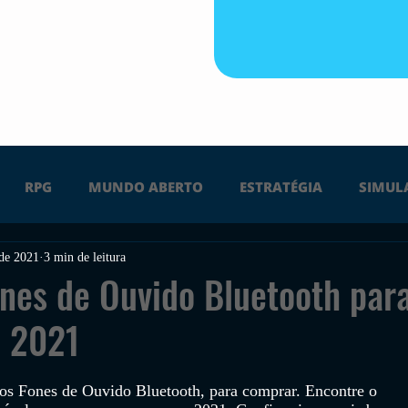
RPG
MUNDO ABERTO
ESTRATÉGIA
SIMUL
 de 2021
3 min de leitura
PS4
PS5
XBOX ONE
XBOX SERIES X
Ú
nes de Ouvido Bluetooth par
 2021
FPS
DICAS
TIRO
LGBTQ+
CORRIDA
os 
Fones de Ouvido Bluetooth
, para comprar. Encontre o 
UÇÃO
INDIE
SWITCH
GUERRA
LUTA