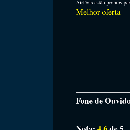
AirDots estão prontos par
Melhor oferta
Fone de Ouvido
Nota: 
4,6 
de 5