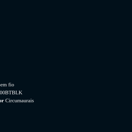
em fio
500BTBLK 
or 
Circumaurais