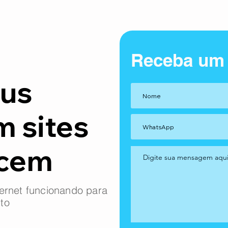
Receba um
us
m sites
ncem
ernet funcionando para
to