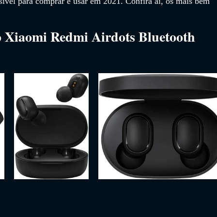
sível para comprar e usar em 2021. Confira ai, os mais bem 
 Xiaomi Redmi Airdots Bluetooth 