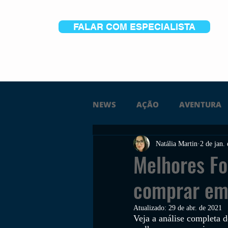
FALAR COM ESPECIALISTA
NEWS
AÇÃO
AVENTURA
Natália Martin
2 de jan.
FICÇÃO
TERROR
PC
Melhores Fo
comprar em
TRAILER
PLATAFORMA
Atualizado:
29 de abr. de 2021
Veja a análise completa d
SOBREVIVÊNCIA
CONSTR