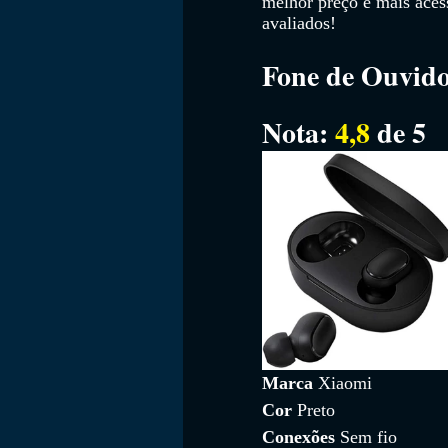
melhor preço e mais aces
avaliados!
Fone de Ouvido
FILMES
Nota: 
4,8
 de 5
Marca 
Xiaomi
Cor 
Preto
Conexões 
Sem fio