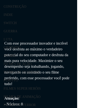
CONSTRUÇÃO
INDIE
SWITCH
GUERRA
LUTA
Com esse processador inovador e incrível 
GRATUITO
você desfruta ao máximo o verdadeiro 
potencial do seu computador e desfruta da 
FILMES
mais pura velocidade. Maximize o seu 
FILMES DE AÇÃO
desempenho seja trabalhando, jogando, 
navegando ou assistindo o seu filme 
FILMES DE SUSPENSE
preferido, com esse processador você pode 
FURTIVO
tudo!
FILMES SUPER HERÓIS
FILMES DE ANIMAÇÃO
Atuação:
- Núcleos: 8
FILMES DE TERROR