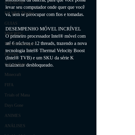
STEALTH
levar seu computador onde quer que você 
FILMES Thriller
vá, sem se preocupar com fios e tomadas.
GUIAS
DESEMPENHO MÓVEL INCRÍVEL
MMORPG
O primeiro processador Intel® móvel com 
até 6 núcleos e 12 threads, trazendo a nova 
Marvel's Avengers
tecnologia Intel® Thermal Velocity Boost 
Fortnite
(Intel® TVB) e um SKU da série K 
Call of Duty
totalmente desbloqueado.
Minecraft
FIFA
Trials of Mana
Days Gone
ANIMES
ANÁLISES