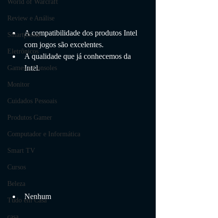
World of Warcraft
Review e Análise
A compatibilidade dos produtos Intel 
Smartphone
com jogos são excelentes.
Eletrônicos
A qualidade que já conhecemos da 
Intel.
Games e Consoles
Monitor
Cuidados Pessoais
Produtos Gamer
Computador e Informática
Smart TV
Cursos
Beleza
Nenhum
Tudo em Casa
casa