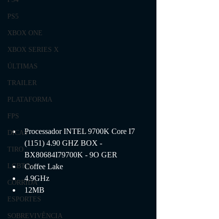
PS5
XBOX ONE
XBOX SERIES X
ÚLTIMAS
TRAILER
PLATAFORMA
FPS
Processador INTEL 9700K Core I7 
DICAS
(1151) 4.90 GHZ BOX - 
TIRO
BX80684I79700K - 9O GER
Coffee Lake
LGBTQ+
4.9GHz
CORRIDA
12MB
ESPORTES
SOBREVIVÊNCIA