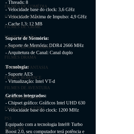
- Threads: 8
FILMES DE COMÉDIA
- Velocidade base do clock: 3,6 GHz
- Velocidade Máxima de Impulso: 4,9 GHz
FILMES POLICIAL
- Cache L3: 12 MB
FILMES DE CRIME
FILMES FICÇÃO
Suporte de Memória:
- Suporte de Memória: DDR4 2666 MHz
FILMES DE MONSTROS
- Arquitetura de Canal: Canal duplo
FILMES DRAMA
Tecnologia:
FILMES DE FANTASIA
- Suporte AES
FILMES ROMANCE
- Virtualização: Intel VT-d
FILMES DE AVENTURA
Gráficos integrados:
FILMES MUSICAIS
- Chipset gráfico: Gráficos Intel UHD 630
FILMES DE GUERRA
- Velocidade base do clock: 1200 MHz
PS3
Equipado com a tecnologia Intel® Turbo 
XBOX 360
Boost 2.0, seu computador terá potência e 