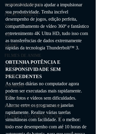
responsividade para ajudar a impulsionar 
GAMES EM BREVE
sua produtividade. Tenha incrível 
FILMES FAMÍLIA
desempenho de jogos, edição perfeita, 
Wii U
compartilhamento de vídeo 360º e fantástico 
entretenimento 4K Ultra HD, tudo isso com 
VR
as transferências de dados extremamente 
ANIME
rápidas da tecnologia Thunderbolt™ 3.
FILMES DE ANIME
OBTENHA POTÊNCIA E 
FILME DE ESPIONAGEM
RESPONSIVIDADE SEM 
MOBILE
PRECEDENTES
As tarefas diárias no computador agora 
ANDROID
podem ser executadas mais rapidamente. 
IOS
Edite fotos e vídeos sem dificuldades. 
Alterne entre os programas e janelas 
FILMES LANÇAMENTOS 2020
rapidamente. Realize várias tarefas 
FILMES LANÇAMENTOS 2021
simultâneas com facilidade. E o melhor: 
todo esse desempenho com até 10 horas de 
RTS
autonomia da bateria, para que você possa 