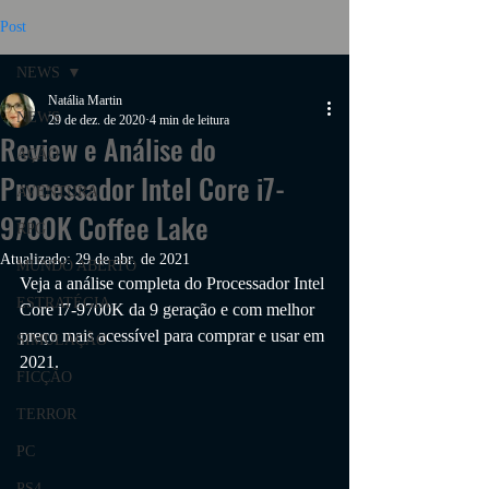
Post
NEWS
Natália Martin
NEWS
29 de dez. de 2020
4 min de leitura
Review e Análise do
AÇÃO
Processador Intel Core i7-
AVENTURA
9700K Coffee Lake
RPG
Atualizado:
29 de abr. de 2021
MUNDO ABERTO
Veja a análise completa do Processador Intel 
ESTRATÉGIA
Core i7-9700K da 9 geração 
e com melhor 
preço mais acessível
 para comprar e usar em 
SIMULAÇÃO
2021.
FICÇÃO
TERROR
PC
PS4