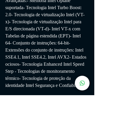
Avançadas:- Memória Intel Optane 
suportada- Tecnologia Intel Turbo Boost: 
2.0- Tecnologia de virtualização Intel (VT-
x)- Tecnologia de virtualização Intel para 
E/S direcionada (VT-d)- Intel VT-x com 
Tabelas de página estendida (EPT)- Intel 
64- Conjunto de instruções: 64-bit- 
Extensões do conjunto de instruções: Intel 
SSE4.1, Intel SSE4.2, Intel AVX2- Estados 
ociosos- Tecnologia Enhanced Intel Speed 
Step - Tecnologias de monitoramento 
térmico- Tecnologia de proteção da 
identidade Intel Segurança e Confiabilidade
Observação:
* Os processadores da INTEL da linha 
"F" não possuem vídeo integrado, 
tornando-se então obrigatório o uso de 
uma placa de vídeo no slot PCI-E, uma vez 